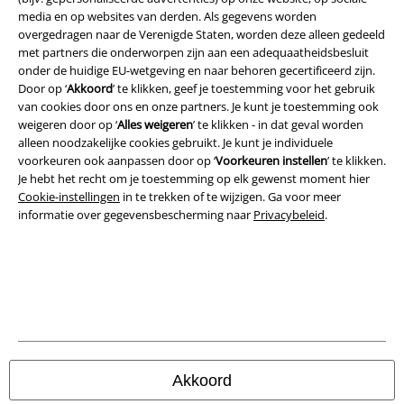
media en op websites van derden. Als gegevens worden
Legal
overgedragen naar de Verenigde Staten, worden deze alleen gedeeld
met partners die onderworpen zijn aan een adequaatheidsbesluit
Algemene Voorwaarden
onder de huidige EU-wetgeving en naar behoren gecertificeerd zijn.
Door op ‘
Akkoord
’ te klikken, geef je toestemming voor het gebruik
Bedrijfsgegevens
van cookies door ons en onze partners. Je kunt je toestemming ook
weigeren door op ‘
Alles weigeren
’ te klikken - in dat geval worden
alleen noodzakelijke cookies gebruikt. Je kunt je individuele
Privacyverklaring
voorkeuren ook aanpassen door op ‘
Voorkeuren instellen
’ te klikken.
Je hebt het recht om je toestemming op elk gewenst moment hier
Verklaring van conformiteit
Cookie-instellingen
in te trekken of te wijzigen. Ga voor meer
informatie over gegevensbescherming naar
Privacybeleid
.
Informatie over toegankelijkheid
Cookie-instellingen
Annuleer bestelling
Alle prijzen incl.
wettelijke BTW
© 1986-2026 Large Popmerchandising BV
Akkoord