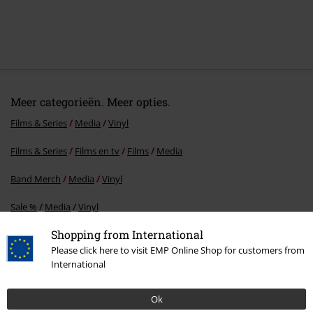
Meer categorieën. Meer opties.
Films & Series
Media
Vinyl
Films & Series
Films en tv
Films
Media
Band Merch
Media
Vinyl
Sale %
Media
Vinyl
Shopping from International
Band Merch
Genre
Please click here to visit EMP Online Shop for customers from
International
15%
Ok
E-mailnieuwsbrief