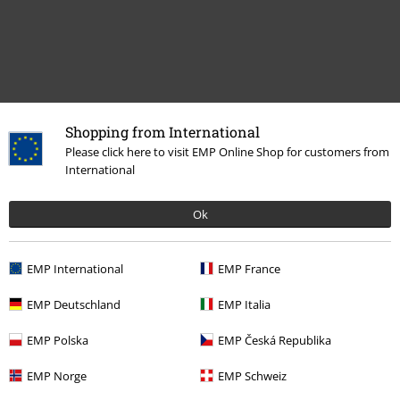
Shopping from International
Please click here to visit EMP Online Shop for customers from
International
Meer categorieën. Meer opties.
Ok
Gaming
Collectables
Gaming
Figuren
Funko Pop! Gaming
EMP International
EMP France
Gaming
Top gaming merch
Pokémon
Collectables
Figuren
EMP Deutschland
EMP Italia
Gaming
Top gaming merch
Pokémon
Collectables
Funko Pop!
EMP Polska
EMP Česká Republika
Pokémon
EMP Norge
EMP Schweiz
Gaming
Top gaming merch
Nintendo