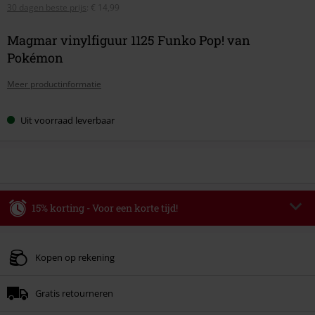
30 dagen beste prijs
:
€ 14,99
Magmar vinylfiguur 1125 Funko Pop! van
Pokémon
Meer productinformatie
Uit voorraad leverbaar
15% korting - Voor een korte tijd!
Code
WEEKEND
Kopieer de code
Geldig t/m 09-08-2026
Kopen op rekening
Minimale bestelwaarde € 49.99.
Gratis retourneren
Zodra je de code hebt ingevoerd, wordt de korting automatisch verrekend in
je winkelmandje.