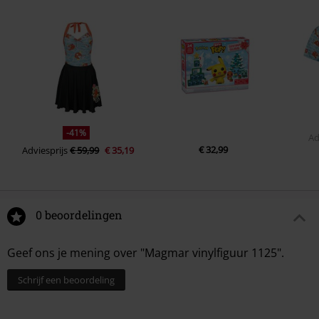
-41%
Ad
€ 32,99
Adviesprijs
€ 59,99
€ 35,19
0 beoordelingen
Geef ons je mening over "Magmar vinylfiguur 1125".
Schrijf een beoordeling