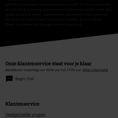
gebruikt in combinatie met andere promotiecodes. Na het invoeren van
de code wordt de korting automatisch verrekend in je winkelmandje. Niet
geldig op boeken, media, cadeaubonnen, Rammstein, (Till) Lindemann,
Die Ärzte, Die Toten Hosen, Feine Sahne Fischfilet, Broilers, Böhse
Onkelz en artikelen die bijdragen aan een goed doel.
Onze klantenservice staat voor je klaar
Bereikbaar: maandag van 09:00 uur tot 17:00 uur.
Meer informatie
Begin chat
Klantenservice
Veelgestelde vragen