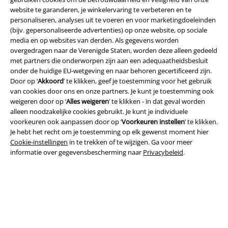
website te garanderen, je winkelervaring te verbeteren en te
personaliseren, analyses uit te voeren en voor marketingdoeleinden
(bijv. gepersonaliseerde advertenties) op onze website, op sociale
media en op websites van derden. Als gegevens worden
overgedragen naar de Verenigde Staten, worden deze alleen gedeeld
Legal
met partners die onderworpen zijn aan een adequaatheidsbesluit
onder de huidige EU-wetgeving en naar behoren gecertificeerd zijn.
Algemene Voorwaarden
Door op ‘
Akkoord
’ te klikken, geef je toestemming voor het gebruik
van cookies door ons en onze partners. Je kunt je toestemming ook
Bedrijfsgegevens
weigeren door op ‘
Alles weigeren
’ te klikken - in dat geval worden
alleen noodzakelijke cookies gebruikt. Je kunt je individuele
Privacyverklaring
voorkeuren ook aanpassen door op ‘
Voorkeuren instellen
’ te klikken.
Je hebt het recht om je toestemming op elk gewenst moment hier
Verklaring van conformiteit
Cookie-instellingen
in te trekken of te wijzigen. Ga voor meer
informatie over gegevensbescherming naar
Privacybeleid
.
Informatie over toegankelijkheid
Cookie-instellingen
Annuleer bestelling