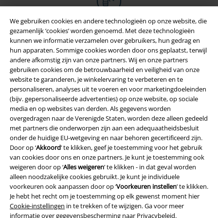
We gebruiken cookies en andere technologieën op onze website, die
gezamenlijk ‘cookies’ worden genoemd. Met deze technologieën
kunnen we informatie verzamelen over gebruikers, hun gedrag en
hun apparaten. Sommige cookies worden door ons geplaatst, terwijl
andere afkomstig zijn van onze partners. Wij en onze partners
gebruiken cookies om de betrouwbaarheid en veiligheid van onze
website te garanderen, je winkelervaring te verbeteren en te
personaliseren, analyses uit te voeren en voor marketingdoeleinden
(bijv. gepersonaliseerde advertenties) op onze website, op sociale
media en op websites van derden. Als gegevens worden
Legal
overgedragen naar de Verenigde Staten, worden deze alleen gedeeld
met partners die onderworpen zijn aan een adequaatheidsbesluit
Algemene Voorwaarden
onder de huidige EU-wetgeving en naar behoren gecertificeerd zijn.
Door op ‘
Akkoord
’ te klikken, geef je toestemming voor het gebruik
van cookies door ons en onze partners. Je kunt je toestemming ook
Bedrijfsgegevens
weigeren door op ‘
Alles weigeren
’ te klikken - in dat geval worden
alleen noodzakelijke cookies gebruikt. Je kunt je individuele
Privacyverklaring
voorkeuren ook aanpassen door op ‘
Voorkeuren instellen
’ te klikken.
Je hebt het recht om je toestemming op elk gewenst moment hier
Verklaring van conformiteit
Cookie-instellingen
in te trekken of te wijzigen. Ga voor meer
informatie over gegevensbescherming naar
Privacybeleid
.