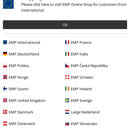
Please click here to visit EMP Online Shop for customers from
International
Ok
EMP International
EMP France
EMP Deutschland
EMP Italia
15%
E-mailnieuwsbrief
EMP Polska
EMP Česká Republika
korting
Meld je aan en ontvang een code voor 15%
EMP Norge
EMP Schweiz
korting!
Meer info
EMP Suomi
EMP Ireland
EMP United Kingdom
EMP Sverige
Ik geef hierbij toestemming om de Large-nieuwsbrief te ontvangen en ga
EMP Danmark
Large Nederland
ermee akkoord dat Large Popmerchandising B.V. mijn persoonsgegevens
verwerkt om mij regelmatig te informeren over producten. Mijn
EMP Österreich
EMP Slovensko
persoonsgegevens worden verwerkt in overeenstemming met de