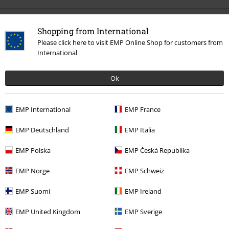
Shopping from International
Meer categorieën. Meer opties.
Please click here to visit EMP Online Shop for customers from
Kledingmerken
Alchemy Gothic
Sieraden
Kettingen
International
Stijlen
Gothic
Gothic vrouwen
Ok
Stijlen
Gothic
Gothic mannen
Stijlen
Gothic
Sieraden
Kettingen
EMP International
EMP France
Kledingmerken
Sieraden
Kettingen
EMP Deutschland
EMP Italia
EMP Polska
EMP Česká Republika
15%
EMP Norge
EMP Schweiz
E-mailnieuwsbrief
korting
EMP Suomi
EMP Ireland
Meld je aan en ontvang een code voor 15%
korting!
Meer info
EMP United Kingdom
EMP Sverige