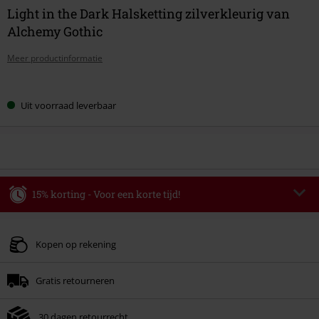
Light in the Dark Halsketting zilverkleurig van
Alchemy Gothic
Meer productinformatie
Kies
Uit voorraad leverbaar
je
maat
15% korting - Voor een korte tijd!
Code
WEEKEND
Kopieer de code
Geldig t/m 09-08-2026
Kopen op rekening
Minimale bestelwaarde € 49.99.
Gratis retourneren
Zodra je de code hebt ingevoerd, wordt de korting automatisch verrekend in
je winkelmandje.
30 dagen retourrecht