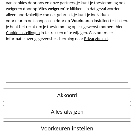
van cookies door ons en onze partners. Je kunt je toestemming ook
Bedrijfsgegevens
weigeren door op ‘
Alles weigeren
’ te klikken - in dat geval worden
alleen noodzakelijke cookies gebruikt. Je kunt je individuele
Privacyverklaring
voorkeuren ook aanpassen door op ‘
Voorkeuren instellen
’ te klikken.
Je hebt het recht om je toestemming op elk gewenst moment hier
Verklaring van conformiteit
Cookie-instellingen
in te trekken of te wijzigen. Ga voor meer
informatie over gegevensbescherming naar
Privacybeleid
.
Informatie over toegankelijkheid
Cookie-instellingen
Annuleer bestelling
Alle prijzen incl.
wettelijke BTW
© 1986-2026 Large Popmerchandising BV
Akkoord
Alles afwijzen
Onze online shops
Voorkeuren instellen