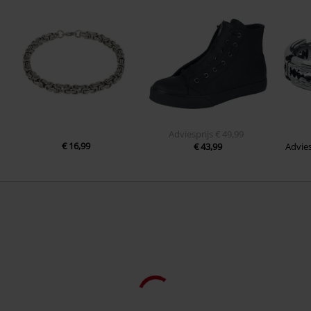
Adviesprijs
€ 49,99
€ 16,99
€ 43,99
Advies