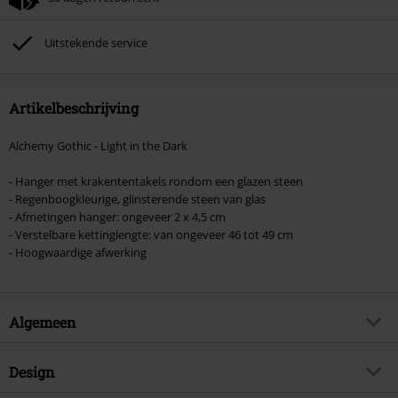
Kan niet gecombineerd worden met andere kortingscodes. Boeken, media,
tickets, Rammstein, (Till) Lindemann, Böhse Onkelz, Broilers, Die Ärzte, Die
Toten Hosen, Metality, cadeaubonnen en artikelen met een inbegrepen
Uitstekende service
donatie zijn uitgesloten van de korting.
Artikelbeschrijving
Alchemy Gothic - Light in the Dark
- Hanger met krakententakels rondom een glazen steen
- Regenboogkleurige, glinsterende steen van glas
- Afmetingen hanger: ongeveer 2 x 4,5 cm
- Verstelbare kettinglengte: van ongeveer 46 tot 49 cm
- Hoogwaardige afwerking
Algemeen
Artikelnr.
585509
Design
Titel
Light in the Dark