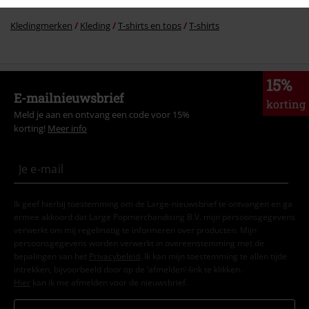
Kledingmerken
Kleding
T-shirts en tops
T-shirts
15%
E-mailnieuwsbrief
korting
Meld je aan en ontvang een code voor 15%
korting!
Meer info
Ik geef hierbij toestemming om de Large-nieuwsbrief te ontvangen en ga
ermee akkoord dat Large Popmerchandising B.V. mijn persoonsgegevens
verwerkt om mij regelmatig te informeren over producten. Mijn
persoonsgegevens worden verwerkt in overeenstemming met de
bepalingen van het
Privacybeleid
. Ik kan mijn toestemming te allen tijde
intrekken, bijvoorbeeld door op de ‘afmelden’-link te klikken.
Hier
kan ik me afmelden voor de nieuwsbrief.