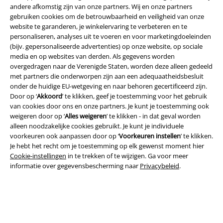
andere afkomstig zijn van onze partners. Wij en onze partners
gebruiken cookies om de betrouwbaarheid en veiligheid van onze
website te garanderen, je winkelervaring te verbeteren en te
personaliseren, analyses uit te voeren en voor marketingdoeleinden
(bijv. gepersonaliseerde advertenties) op onze website, op sociale
media en op websites van derden. Als gegevens worden
overgedragen naar de Verenigde Staten, worden deze alleen gedeeld
met partners die onderworpen zijn aan een adequaatheidsbesluit
onder de huidige EU-wetgeving en naar behoren gecertificeerd zijn.
Legal
Door op ‘
Akkoord
’ te klikken, geef je toestemming voor het gebruik
van cookies door ons en onze partners. Je kunt je toestemming ook
Algemene Voorwaarden
weigeren door op ‘
Alles weigeren
’ te klikken - in dat geval worden
alleen noodzakelijke cookies gebruikt. Je kunt je individuele
Bedrijfsgegevens
voorkeuren ook aanpassen door op ‘
Voorkeuren instellen
’ te klikken.
Je hebt het recht om je toestemming op elk gewenst moment hier
Privacyverklaring
Cookie-instellingen
in te trekken of te wijzigen. Ga voor meer
informatie over gegevensbescherming naar
Privacybeleid
.
Verklaring van conformiteit
Informatie over toegankelijkheid
Cookie-instellingen