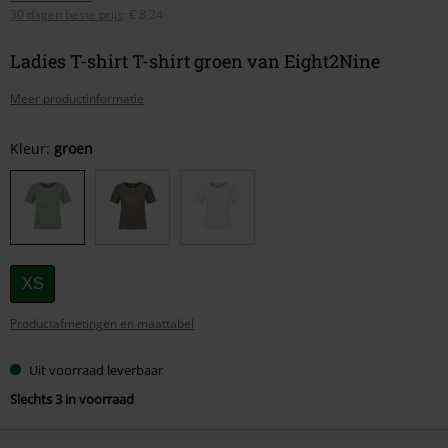
30 dagen beste prijs
:
€ 8,24
Ladies T-shirt T-shirt groen van Eight2Nine
Meer productinformatie
Kies
Kleur:
groen
je
maat
XS
Productafmetingen en maattabel
Uit voorraad leverbaar
Slechts 3 in voorraad