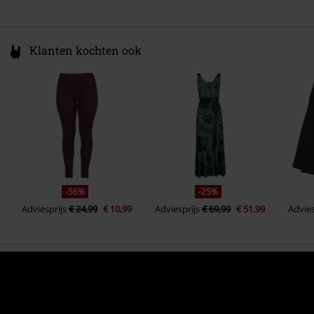
Klanten kochten ook
-56%
-25%
Adviesprijs
€ 24,99
€ 10,99
Adviesprijs
€ 69,99
€ 51,99
Advies