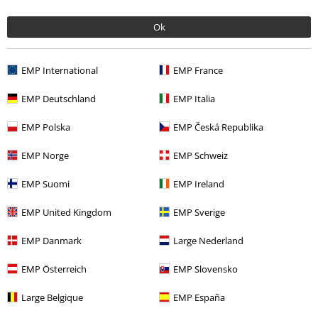
Ok
EMP International
EMP France
EMP Deutschland
EMP Italia
EMP Polska
EMP Česká Republika
%
€ 10,99
EMP Norge
EMP Schweiz
EMP Suomi
EMP Ireland
Meer categorieën. Meer opties.
EMP United Kingdom
EMP Sverige
Stijlen
Streetwear
Streetwear vrouwen
EMP Danmark
Large Nederland
Kledingmerken
Eight2Nine
EMP Österreich
EMP Slovensko
Stijlen
Streetwear
Kleding
T-shirts
Large Belgique
EMP España
Nieuw
Kleding
T-shirts en tops
T-shirts