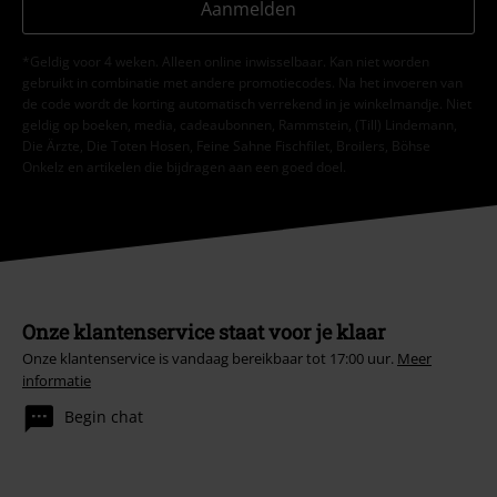
Aanmelden
*Geldig voor 4 weken. Alleen online inwisselbaar. Kan niet worden
gebruikt in combinatie met andere promotiecodes. Na het invoeren van
de code wordt de korting automatisch verrekend in je winkelmandje. Niet
geldig op boeken, media, cadeaubonnen, Rammstein, (Till) Lindemann,
Die Ärzte, Die Toten Hosen, Feine Sahne Fischfilet, Broilers, Böhse
Onkelz en artikelen die bijdragen aan een goed doel.
Onze klantenservice staat voor je klaar
Onze klantenservice is vandaag bereikbaar tot 17:00 uur.
Meer
informatie
Begin chat