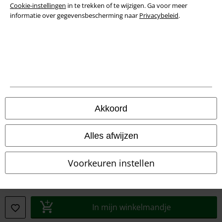
Cookie-instellingen
in te trekken of te wijzigen. Ga voor meer
informatie over gegevensbescherming naar
Privacybeleid
.
Legal
Akkoord
Algemene Voorwaarden
Alles afwijzen
Bedrijfsgegevens
Voorkeuren instellen
Privacyverklaring
Verklaring van conformiteit
In mijn winkelmandje
Informatie over toegankelijkheid