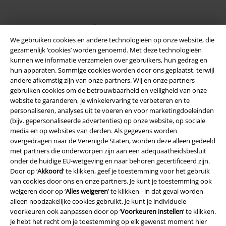
large app
We gebruiken cookies en andere technologieën op onze website, die
Download gratis de nieuwe large app en profiteer van alle nieuwe
gezamenlijk ‘cookies’ worden genoemd. Met deze technologieën
functies en voordelen!
kunnen we informatie verzamelen over gebruikers, hun gedrag en
hun apparaten. Sommige cookies worden door ons geplaatst, terwijl
andere afkomstig zijn van onze partners. Wij en onze partners
gebruiken cookies om de betrouwbaarheid en veiligheid van onze
website te garanderen, je winkelervaring te verbeteren en te
personaliseren, analyses uit te voeren en voor marketingdoeleinden
A Warner Music Group Company
(bijv. gepersonaliseerde advertenties) op onze website, op sociale
media en op websites van derden. Als gegevens worden
overgedragen naar de Verenigde Staten, worden deze alleen gedeeld
met partners die onderworpen zijn aan een adequaatheidsbesluit
onder de huidige EU-wetgeving en naar behoren gecertificeerd zijn.
Door op ‘
Akkoord
’ te klikken, geef je toestemming voor het gebruik
van cookies door ons en onze partners. Je kunt je toestemming ook
Beveiliging
weigeren door op ‘
Alles weigeren
’ te klikken - in dat geval worden
alleen noodzakelijke cookies gebruikt. Je kunt je individuele
voorkeuren ook aanpassen door op ‘
Voorkeuren instellen
’ te klikken.
Je hebt het recht om je toestemming op elk gewenst moment hier