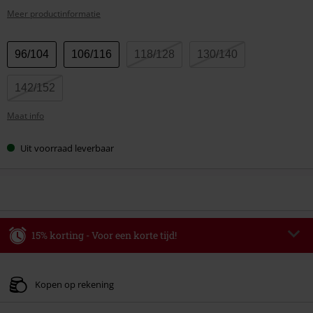
Meer productinformatie
Kies
96/104
106/116
118/128
130/140
je
maat
142/152
Maat info
Uit voorraad leverbaar
15% korting - Voor een korte tijd!
Code
AFTERWORK
Kopieer de code
Alleen geldig op 06-08-2026 van 16:00 t/m 23:59 uur.
Kopen op rekening
Minimale bestelwaarde € 49.99.