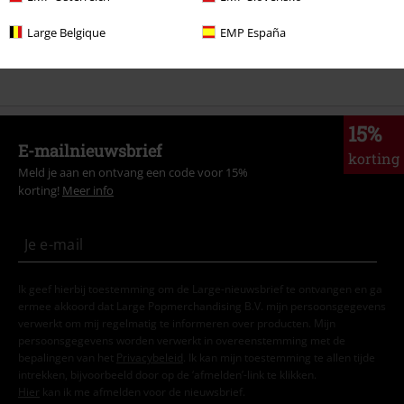
Band Merch
Top Bands
Electric Callboy
Large Belgique
EMP España
Band Merch
Kleding
15%
E-mailnieuwsbrief
korting
Meld je aan en ontvang een code voor 15%
korting!
Meer info
Ik geef hierbij toestemming om de Large-nieuwsbrief te ontvangen en ga
ermee akkoord dat Large Popmerchandising B.V. mijn persoonsgegevens
verwerkt om mij regelmatig te informeren over producten. Mijn
persoonsgegevens worden verwerkt in overeenstemming met de
bepalingen van het
Privacybeleid
. Ik kan mijn toestemming te allen tijde
intrekken, bijvoorbeeld door op de ‘afmelden’-link te klikken.
Hier
kan ik me afmelden voor de nieuwsbrief.