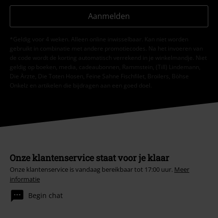
Aanmelden
*Geldig voor 4 weken. Alleen online inwisselbaar. Kan niet worden
gebruikt in combinatie met andere promotiecodes. Na het invoeren van
de code wordt de korting automatisch verrekend in je winkelmandje. Niet
geldig op boeken, media, cadeaubonnen, Rammstein, (Till) Lindemann,
Die Ärzte, Die Toten Hosen, Feine Sahne Fischfilet, Broilers, Böhse
Onkelz en artikelen die bijdragen aan een goed doel.
Onze klantenservice staat voor je klaar
Onze klantenservice is vandaag bereikbaar tot 17:00 uur.
Meer
informatie
Begin chat