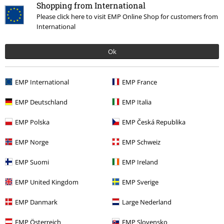
Shopping from International
Laatst bezocht
Please click here to visit EMP Online Shop for customers from
International
Ok
EMP International
EMP France
EMP Deutschland
EMP Italia
€ 19,99
EMP Polska
EMP Česká Republika
EMP Norge
EMP Schweiz
Meer categorieën. Meer opties.
EMP Suomi
EMP Ireland
Sale %
Bandmerch
EMP United Kingdom
EMP Sverige
Kleding & accessoires
Bovenkant
EMP Danmark
Large Nederland
Band Merch
Genre
Core
Metalcore
EMP Österreich
EMP Slovensko