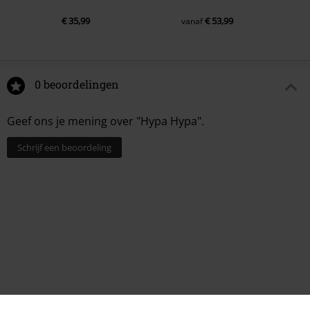
€ 35,99
€ 53,99
vanaf
0 beoordelingen
Geef ons je mening over "Hypa Hypa".
Schrijf een beoordeling