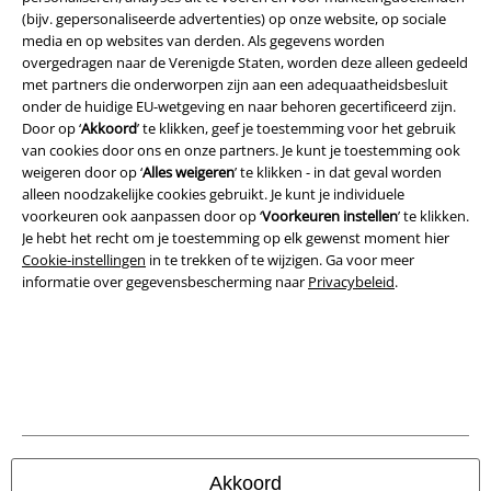
(bijv. gepersonaliseerde advertenties) op onze website, op sociale
media en op websites van derden. Als gegevens worden
Legal
overgedragen naar de Verenigde Staten, worden deze alleen gedeeld
met partners die onderworpen zijn aan een adequaatheidsbesluit
Algemene Voorwaarden
onder de huidige EU-wetgeving en naar behoren gecertificeerd zijn.
Door op ‘
Akkoord
’ te klikken, geef je toestemming voor het gebruik
Bedrijfsgegevens
van cookies door ons en onze partners. Je kunt je toestemming ook
weigeren door op ‘
Alles weigeren
’ te klikken - in dat geval worden
alleen noodzakelijke cookies gebruikt. Je kunt je individuele
Privacyverklaring
voorkeuren ook aanpassen door op ‘
Voorkeuren instellen
’ te klikken.
Je hebt het recht om je toestemming op elk gewenst moment hier
Verklaring van conformiteit
Cookie-instellingen
in te trekken of te wijzigen. Ga voor meer
informatie over gegevensbescherming naar
Privacybeleid
.
Informatie over toegankelijkheid
Cookie-instellingen
Annuleer bestelling
Alle prijzen incl.
wettelijke BTW
© 1986-2026 Large Popmerchandising BV
Akkoord