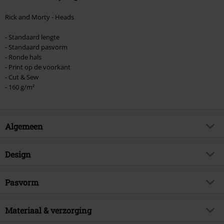
Rick and Morty - Heads
- Standaard lengte
- Standaard pasvorm
- Ronde hals
- Print op de voorkant
- Cut & Sew
- 160 g/m²
Algemeen
Artikelnr.
562228
Design
Titel
Heads
Producttype
T-shirt
Exclusief
Pasvorm
Ja
Patroon
effen
Artikelonderwerp
Fan merch, TV-series, Animatie
Pasvorm/Tops
Regular
Bedrukt
Materiaal & verzorging
ja
Handtekening
nee
Lengte (van de kleding)
Normaal