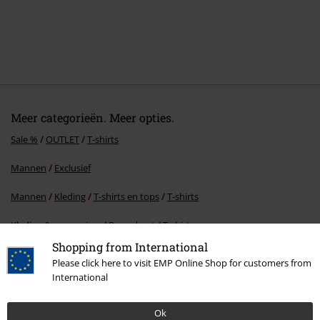
Meer categorieën. Meer opties.
Sale %
OUTLET
T-shirts
Mannen
Exclusief
Mannen
Kleding
T-shirts en tops
T-shirts
Kleding & accessoires
Bovenkant
T-shirts
Shopping from International
Entertainment
Please click here to visit EMP Online Shop for customers from
International
15%
Ok