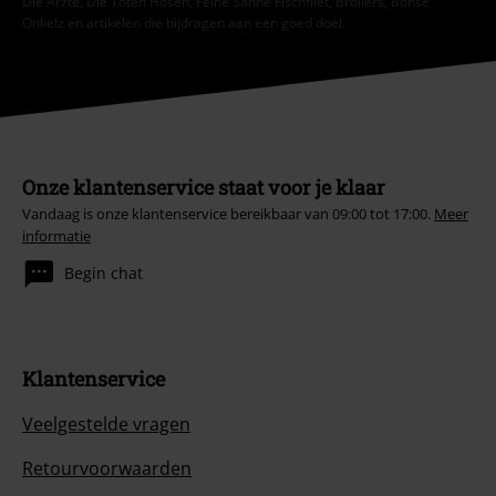
Die Ärzte, Die Toten Hosen, Feine Sahne Fischfilet, Broilers, Böhse
Onkelz en artikelen die bijdragen aan een goed doel.
Onze klantenservice staat voor je klaar
Vandaag is onze klantenservice bereikbaar van 09:00 tot 17:00.
Meer
informatie
Begin chat
Klantenservice
Veelgestelde vragen
Retourvoorwaarden