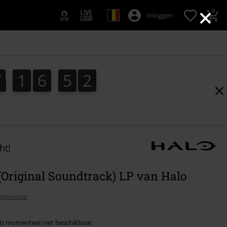
×
0
Inloggen
7
1
6
5
1
7
1
6
5
0
1
2
0
ht!
(Original Soundtrack) LP van Halo
nformatie
l is momenteel niet beschikbaar.