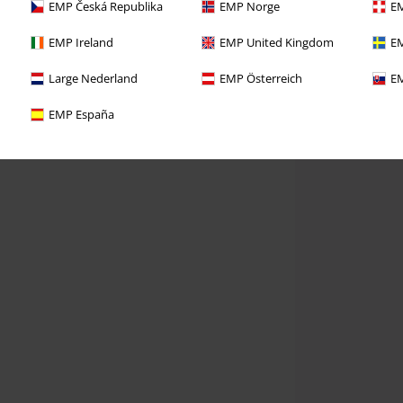
EMP Česká Republika
EMP Norge
EM
EMP Ireland
EMP United Kingdom
EM
Large Nederland
EMP Österreich
EM
EMP España