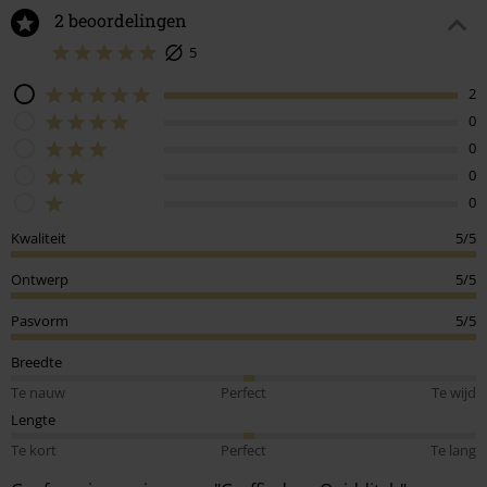
2 beoordelingen
5
2
0
0
0
0
Kwaliteit
5/5
Ontwerp
5/5
Pasvorm
5/5
Breedte
Te nauw
Perfect
Te wijd
Lengte
Te kort
Perfect
Te lang