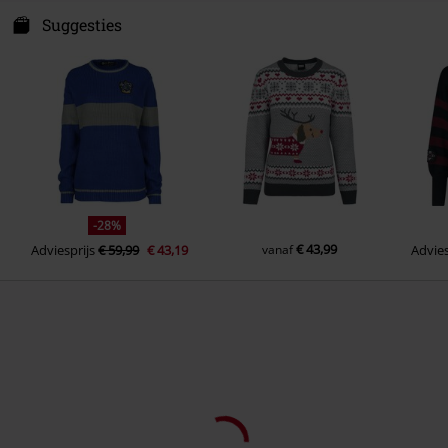
Cotton Division
100 Ave Du Generale Lec. Batiment 1
Suggesties
Mouwlengte
Longsleeve
93500 Pantin
Kleur
France
rood-geel
www.cottondivision.com
-28%
€ 43,99
Adviesprijs
€ 59,99
€ 43,19
vanaf
Advies