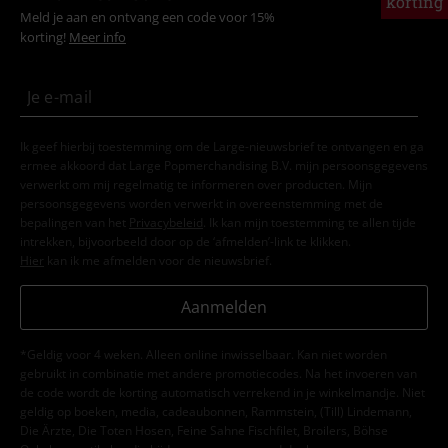
korting
Meld je aan en ontvang een code voor 15%
korting!
Meer info
Ik geef hierbij toestemming om de Large-nieuwsbrief te ontvangen en ga
ermee akkoord dat Large Popmerchandising B.V. mijn persoonsgegevens
verwerkt om mij regelmatig te informeren over producten. Mijn
persoonsgegevens worden verwerkt in overeenstemming met de
bepalingen van het
Privacybeleid
. Ik kan mijn toestemming te allen tijde
intrekken, bijvoorbeeld door op de ‘afmelden’-link te klikken.
Hier
kan ik me afmelden voor de nieuwsbrief.
Aanmelden
*Geldig voor 4 weken. Alleen online inwisselbaar. Kan niet worden
gebruikt in combinatie met andere promotiecodes. Na het invoeren van
de code wordt de korting automatisch verrekend in je winkelmandje. Niet
geldig op boeken, media, cadeaubonnen, Rammstein, (Till) Lindemann,
Die Ärzte, Die Toten Hosen, Feine Sahne Fischfilet, Broilers, Böhse