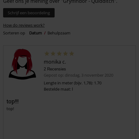
Geef ons je mening over "Gryffindor - Quidditch".
Schrijf een beoordeling
How do reviews work?
Sorteren op
Datum
Behulpzaam
monika c.
2 Recensies
Gepost op: dinsdag, 3 november 2020
Lengte in meter (bijv. 1,78): 1.70
Bestelde maat: l
top!!!
top!