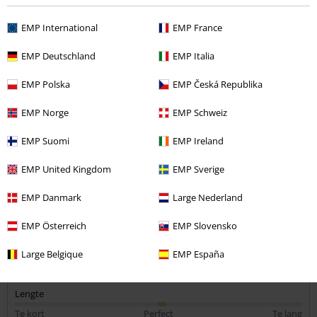
Roos B.
2 Recensies
EMP International
EMP France
Gepost op: zaterdag, 26 september 2020
Bestelde maat: M
EMP Deutschland
EMP Italia
Zit heerlijk
EMP Polska
EMP Česká Republika
Commentaar versturen
Wat een fantastische trui! Past perfect en zier er prachtig uit. Ook
EMP Norge
EMP Schweiz
kloppen de kleuren helemaal, en is het embleem gedetailleerd. Dit
had ik al veel eerder moeten kopen!
EMP Suomi
EMP Ireland
EMP United Kingdom
EMP Sverige
Kwaliteit
EMP Danmark
Large Nederland
5
Ontwerp
EMP Österreich
EMP Slovensko
5
Pasvorm
5
Large Belgique
EMP España
Breedte
Te nauw
Perfect
Te wijd
Lengte
Te kort
Perfect
Te lang