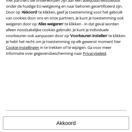
met partners die onderworpen zijn aan een adequaatheidsbesluit
onder de huidige EU-wetgeving en naar behoren gecertificeerd zijn.
Legal
Door op ‘
Akkoord
’ te klikken, geef je toestemming voor het gebruik
van cookies door ons en onze partners. Je kunt je toestemming ook
Algemene Voorwaarden
weigeren door op ‘
Alles weigeren
’ te klikken - in dat geval worden
alleen noodzakelijke cookies gebruikt. Je kunt je individuele
Bedrijfsgegevens
voorkeuren ook aanpassen door op ‘
Voorkeuren instellen
’ te klikken.
Je hebt het recht om je toestemming op elk gewenst moment hier
Cookie-instellingen
in te trekken of te wijzigen. Ga voor meer
Privacyverklaring
informatie over gegevensbescherming naar
Privacybeleid
.
Verklaring van conformiteit
Informatie over toegankelijkheid
Cookie-instellingen
Annuleer bestelling
Alle prijzen incl.
wettelijke BTW
© 1986-2026 Large Popmerchandising BV
Akkoord