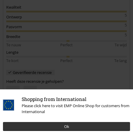
Kwaliteit
5
Ontwerp
5
Pasvorm
5
Breedte
Te nauw
Perfect
Te wijd
Lengte
Te kort
Perfect
Te lang
Geverifieerde recensie
Heeft deze recensie je geholpen?
Shopping from International
Please click here to visit EMP Online Shop for customers from
Opmerking
International
Ok