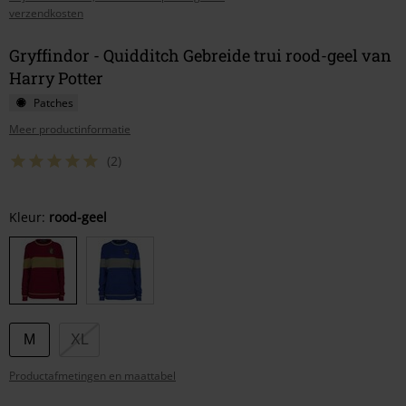
verzendkosten
Gryffindor - Quidditch Gebreide trui rood-geel van
Harry Potter
Patches
Meer productinformatie
(2)
Kies
Kleur:
rood-geel
je
maat
M
XL
Productafmetingen en maattabel