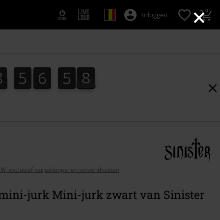
×
0
Inloggen
8
5
6
5
6
8
5
6
5
6
7
0
7
BTW, exclusief verpakkings- en verzendkosten
mini-jurk Mini-jurk zwart van Sinister