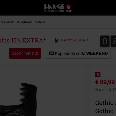
Large
–
Muziek-,
entertainment-,
Mannen
Kinderen
Sale %
en
gaming-
merch
0
0
plus 15% EXTRA*
HAPPY WEEKEND
+
alternatieve
kleding
Scoor het nu!
Kopieer de code
WEEKEND
%
€ 89,99
Prijzen incl. 
Gothic 
Gothic