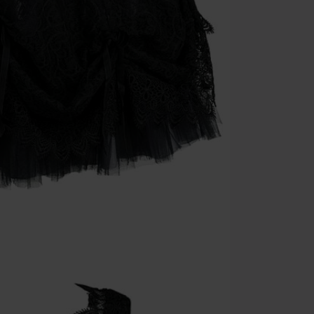
Minimale best
Zodra je de co
winkelmandje.
Kan niet geco
Rammstein, (Ti
cadeaubonnen e