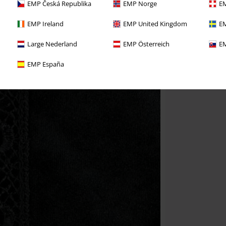
EMP Česká Republika
EMP Norge
EM
EMP Ireland
EMP United Kingdom
EM
Large Nederland
EMP Österreich
EM
EMP España