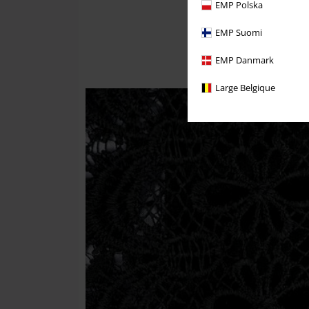
EMP Polska
EMP Suomi
EMP Danmark
Large Belgique