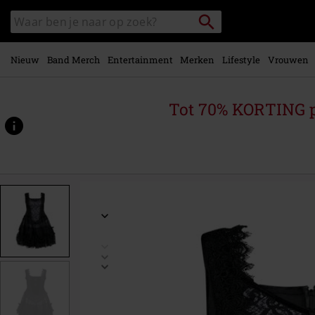
Overslaan
Packstation
Zoek
naar
zoeken
in
hoofdinhoud
catalogus
Nieuw
Band Merch
Entertainment
Merken
Lifestyle
Vrouwen
Tot 70% KORTING 
https://www.large.be/p/gothic-
mini-
jurk/583933.html