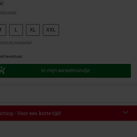
el
nformatie
M
L
XL
XXL
ngen en maattabel
ad leverbaar
In mijn winkelmandje
rting - Voor een korte tijd!
EKEND
Kopieer de code
-08-2026