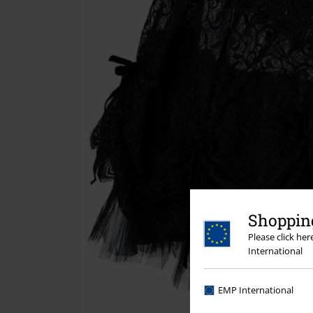
Shopping
Please click he
International
EMP International