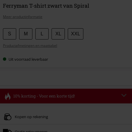
Ferryman T-shirt zwart van Spiral
Meer productinformatie
Kies
S
M
L
XL
XXL
je
Productafmetingen en maattabel
maat
Uit voorraad leverbaar
10% korting - Voor een korte tijd!
Code
FLASH
Kopieer de code
Geldig t/m 11-08-2026
Kopen op rekening
Minimale bestelwaarde € 49.99.
Gratis retourneren