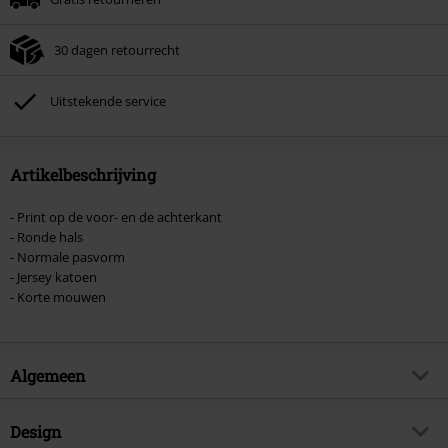
Zodra je de code hebt ingevoerd, wordt de korting automatisch verrekend in
je winkelmandje.
30 dagen retourrecht
Kan niet gecombineerd worden met andere kortingscodes. Boeken, media,
tickets, Rammstein, (Till) Lindemann, Böhse Onkelz, Broilers, Die Ärzte, Die
Toten Hosen, Metality, cadeaubonnen en artikelen met een inbegrepen
Uitstekende service
donatie zijn uitgesloten van de korting.
Artikelbeschrijving
- Print op de voor- en de achterkant
- Ronde hals
- Normale pasvorm
- Jersey katoen
- Korte mouwen
Algemeen
Artikelnr.
499774
Design