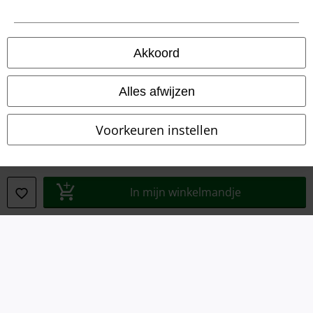
Bedrijfsgegevens
Akkoord
Privacyverklaring
Verklaring van conformiteit
Alles afwijzen
Informatie over toegankelijkheid
Voorkeuren instellen
Cookie-instellingen
Annuleer bestelling
In mijn winkelmandje
Alle prijzen incl.
wettelijke BTW
© 1986-2026 Large Popmerchandising BV
Onze online shops