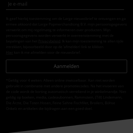
Ik geef hierbij toestemming om de Large-nieuwsbrief te ontvangen en ga
ermee akkoord dat Large Popmerchandising B.V. mijn persoonsgegevens
verwerkt om mij regelmatig te informeren over producten. Mijn
persoonsgegevens worden verwerkt in overeenstemming met de
bepalingen van het
Privacybeleid
. Ik kan mijn toestemming te allen tijde
intrekken, bijvoorbeeld door op de ‘afmelden’-link te klikken.
Hier
kan ik me afmelden voor de nieuwsbrief.
Aanmelden
*Geldig voor 4 weken. Alleen online inwisselbaar. Kan niet worden
gebruikt in combinatie met andere promotiecodes. Na het invoeren van
de code wordt de korting automatisch verrekend in je winkelmandje. Niet
geldig op boeken, media, cadeaubonnen, Rammstein, (Till) Lindemann,
Die Ärzte, Die Toten Hosen, Feine Sahne Fischfilet, Broilers, Böhse
Onkelz en artikelen die bijdragen aan een goed doel.