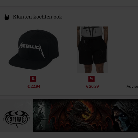
Klanten kochten ook
%
%
€ 22,94
€ 26,39
Advies