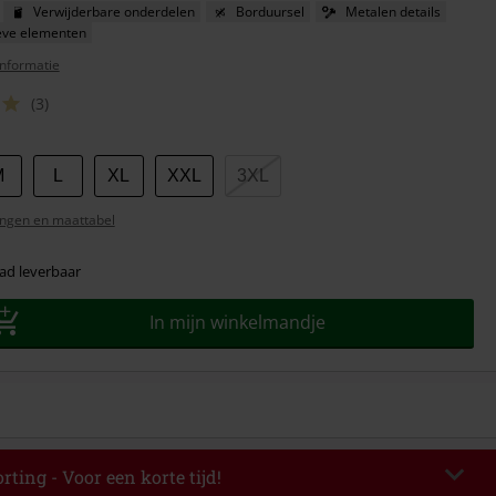
Verwijderbare onderdelen
Borduursel
Metalen details
eve elementen
nformatie
(3)
M
L
XL
XXL
3XL
ngen en maattabel
ad leverbaar
In mijn winkelmandje
rting - Voor een korte tijd!