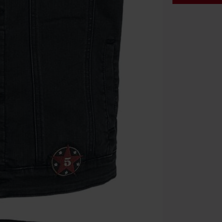
Code
WE
Geldig t/m 09
Minimale best
Zodra je de co
winkelmandje.
Kan niet geco
Rammstein, (Ti
cadeaubonnen e