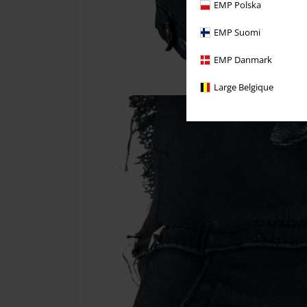
EMP Polska
EMP Suomi
EMP Danmark
Large Belgique