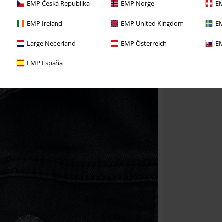
EMP Česká Republika
EMP Norge
EM
EMP Ireland
EMP United Kingdom
EM
Large Nederland
EMP Österreich
EM
EMP España