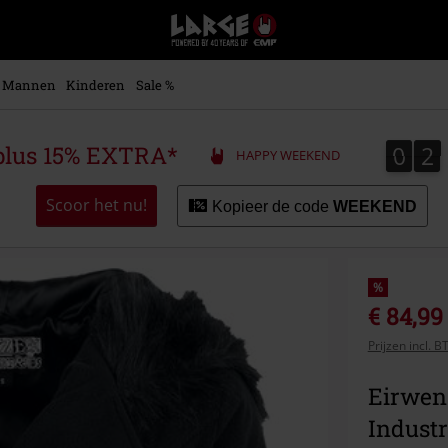
Large
–
Muziek-,
entertainment-,
Mannen
Kinderen
Sale %
en
gaming-
merch
0
2
0
2
plus 15% EXTRA*
HAPPY WEEKEND
+
alternatieve
kleding
Scoor het nu!
Kopieer de code
WEEKEND
%
€ 84,99
Prijzen incl. 
Eirwen
Industr