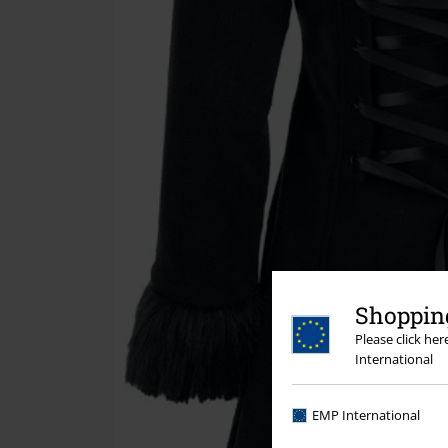
Shopping
Please click he
International
EMP International