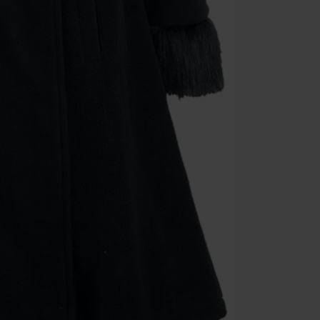
Minimale best
Zodra je de co
winkelmandje.
Kan niet geco
Rammstein, (Ti
cadeaubonnen e