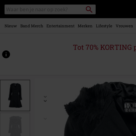
Overslaan
Packstation
Zoek
naar
zoeken
in
hoofdinhoud
catalogus
Nieuw
Band Merch
Entertainment
Merken
Lifestyle
Vrouwen
Tot 70% KORTING 
https://www.large.be/p/eirwen-
coat/586704.html