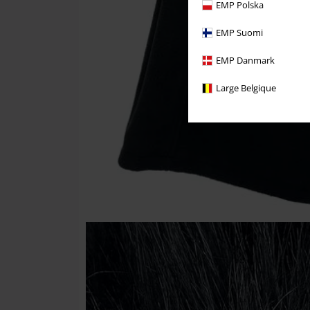
EMP Polska
EMP Suomi
EMP Danmark
Large Belgique