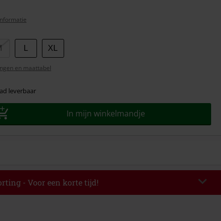
nformatie
M
L
XL
ngen en maattabel
ad leverbaar
In mijn winkelmandje
rting - Voor een korte tijd!
EKEND
Kopieer de code
-08-2026