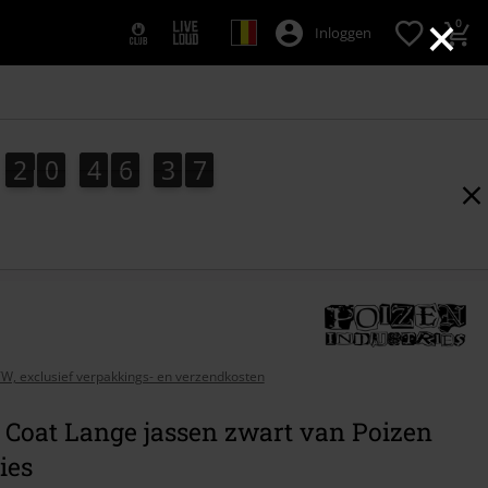
×
0
Inloggen
2
0
4
6
3
5
2
0
4
6
3
4
4
6
4
5
BTW, exclusief verpakkings- en verzendkosten
 Coat Lange jassen zwart van Poizen
ies