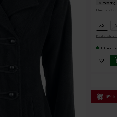
Vetering
Meer producti
Kies
XS
je
Productafmeti
maat
Uit voorra
15% ko
Code
WE
Geldig t/m 09