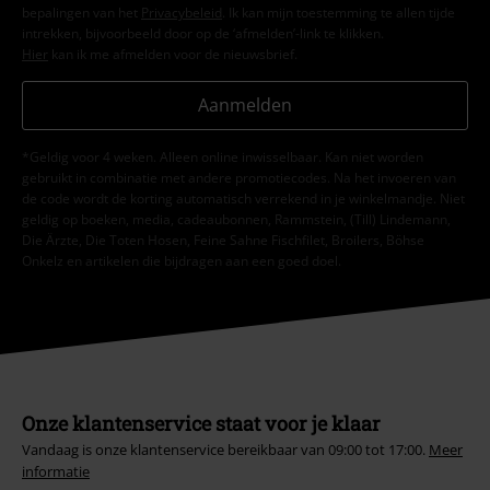
bepalingen van het
Privacybeleid
. Ik kan mijn toestemming te allen tijde
intrekken, bijvoorbeeld door op de ‘afmelden’-link te klikken.
Hier
kan ik me afmelden voor de nieuwsbrief.
Aanmelden
*Geldig voor 4 weken. Alleen online inwisselbaar. Kan niet worden
gebruikt in combinatie met andere promotiecodes. Na het invoeren van
de code wordt de korting automatisch verrekend in je winkelmandje. Niet
geldig op boeken, media, cadeaubonnen, Rammstein, (Till) Lindemann,
Die Ärzte, Die Toten Hosen, Feine Sahne Fischfilet, Broilers, Böhse
Onkelz en artikelen die bijdragen aan een goed doel.
Onze klantenservice staat voor je klaar
Vandaag is onze klantenservice bereikbaar van 09:00 tot 17:00.
Meer
informatie