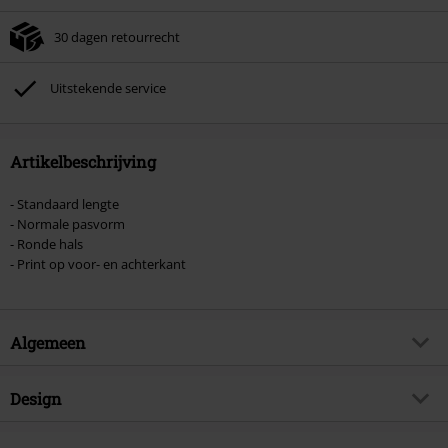
30 dagen retourrecht
Uitstekende service
Artikelbeschrijving
- Standaard lengte
- Normale pasvorm
- Ronde hals
- Print op voor- en achterkant
Algemeen
Artikelnr.
471729
Design
Titel
Du-Ich-Wir-Ihr
Producttype
T-shirt