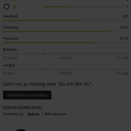
1
Kwaliteit
3/5
Ontwerp
4.3/5
Pasvorm
3.7/5
Breedte
Te nauw
Perfect
Te wijd
Lengte
Te kort
Perfect
Te lang
Geef ons je mening over "Du-Ich-Wir-Ihr".
Schrijf een beoordeling
How do reviews work?
Sorteren op
Datum
Behulpzaam