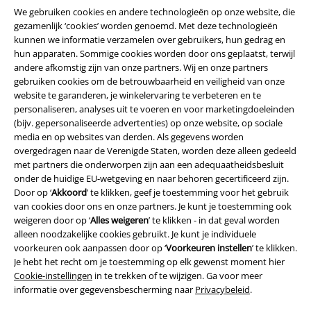
We gebruiken cookies en andere technologieën op onze website, die
gezamenlijk ‘cookies’ worden genoemd. Met deze technologieën
kunnen we informatie verzamelen over gebruikers, hun gedrag en
hun apparaten. Sommige cookies worden door ons geplaatst, terwijl
andere afkomstig zijn van onze partners. Wij en onze partners
gebruiken cookies om de betrouwbaarheid en veiligheid van onze
website te garanderen, je winkelervaring te verbeteren en te
personaliseren, analyses uit te voeren en voor marketingdoeleinden
(bijv. gepersonaliseerde advertenties) op onze website, op sociale
media en op websites van derden. Als gegevens worden
overgedragen naar de Verenigde Staten, worden deze alleen gedeeld
met partners die onderworpen zijn aan een adequaatheidsbesluit
onder de huidige EU-wetgeving en naar behoren gecertificeerd zijn.
Legal
Door op ‘
Akkoord
’ te klikken, geef je toestemming voor het gebruik
van cookies door ons en onze partners. Je kunt je toestemming ook
Algemene Voorwaarden
weigeren door op ‘
Alles weigeren
’ te klikken - in dat geval worden
alleen noodzakelijke cookies gebruikt. Je kunt je individuele
Bedrijfsgegevens
voorkeuren ook aanpassen door op ‘
Voorkeuren instellen
’ te klikken.
Je hebt het recht om je toestemming op elk gewenst moment hier
Cookie-instellingen
in te trekken of te wijzigen. Ga voor meer
Privacyverklaring
informatie over gegevensbescherming naar
Privacybeleid
.
Verklaring van conformiteit