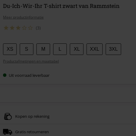
Du-Ich-Wir-Ihr T-shirt zwart van Rammstein
Meer productinformatie
(3)
Kies
XS
S
M
L
XL
XXL
3XL
je
Productafmetingen en maattabel
maat
Uit voorraad leverbaar
Kopen op rekening
Gratis retourneren