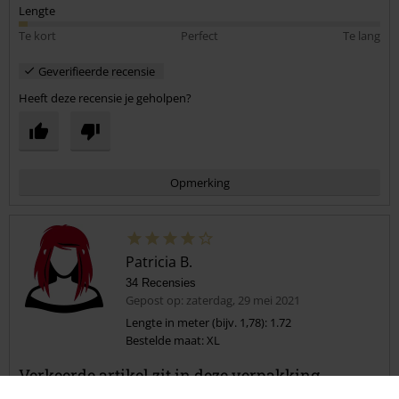
Lengte
Te kort
Perfect
Te lang
Geverifieerde recensie
Heeft deze recensie je geholpen?
Opmerking
Patricia B.
34 Recensies
Gepost op: zaterdag, 29 mei 2021
Lengte in meter (bijv. 1,78): 1.72
Bestelde maat: XL
Commentaar versturen
Verkeerde artikel zit in deze verpakking
Dit shirtje bestaat in 2 modellen. Ik heb deze met de