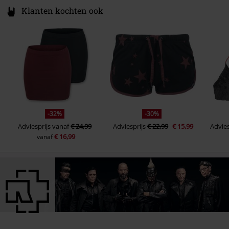
Klanten kochten ook
-32%
-30%
Adviesprijs
vanaf
€ 24,99
Adviesprijs
€ 22,99
€ 15,99
Advies
€ 16,99
vanaf