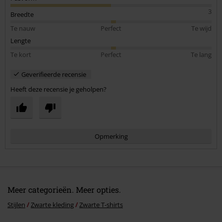
3
Breedte
Te nauw
Perfect
Te wijd
Lengte
Te kort
Perfect
Te lang
Geverifieerde recensie
Heeft deze recensie je geholpen?
Opmerking
Meer categorieën. Meer opties.
Stijlen
Zwarte kleding
Zwarte T-shirts