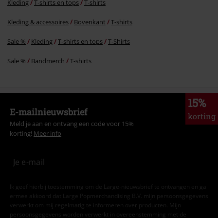
Kleding
T-shirts en tops
T-shirts
Commentaar versturen
Kleding & accessoires
Bovenkant
T-shirts
Sale %
Kleding
T-shirts en tops
T-Shirts
Sale %
Bandmerch
T-shirts
15%
E-mailnieuwsbrief
korting
Meld je aan en ontvang een code voor 15%
korting!
Meer info
Ik geef hierbij toestemming om de Large-nieuwsbrief te ontvangen en ga
ermee akkoord dat Large Popmerchandising B.V. mijn persoonsgegevens
verwerkt om mij regelmatig te informeren over producten. Mijn
persoonsgegevens worden verwerkt in overeenstemming met de