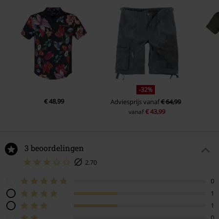
-32%
€ 48,99
Adviesprijs
vanaf
€ 64,99
€ 43,99
vanaf
3 beoordelingen
2.70
0
1
1
0