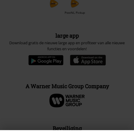
PostNL Pickup
large app
Download gratis de nieuwe large app en profiteer van alle nieuwe
functies en voordelen!
A Warner Music Group Company
Beveiliging