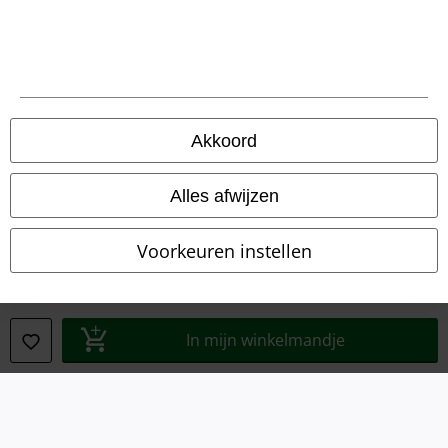
Legal
Algemene Voorwaarden
Bedrijfsgegevens
Akkoord
Privacyverklaring
Alles afwijzen
Verklaring van conformiteit
Voorkeuren instellen
Informatie over toegankelijkheid
Cookie-instellingen
In mijn winkelmandje
Annuleer bestelling
Alle prijzen incl.
wettelijke BTW
© 1986-2026 Large Popmerchandising BV