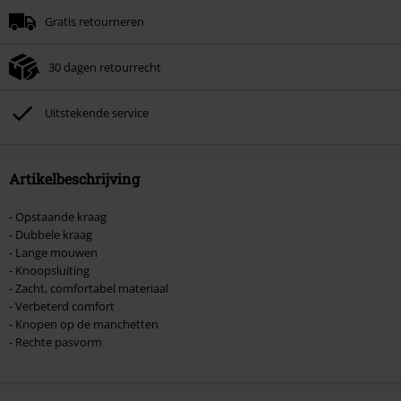
Minimale bestelwaarde € 49.99.
Gratis retourneren
Zodra je de code hebt ingevoerd, wordt de korting automatisch verrekend in
je winkelmandje.
30 dagen retourrecht
Kan niet gecombineerd worden met andere kortingscodes. Boeken, media,
tickets, Rammstein, (Till) Lindemann, Böhse Onkelz, Broilers, Die Ärzte, Die
Toten Hosen, Metality, cadeaubonnen en artikelen met een inbegrepen
Uitstekende service
donatie zijn uitgesloten van de korting.
Artikelbeschrijving
- Opstaande kraag
- Dubbele kraag
- Lange mouwen
- Knoopsluiting
- Zacht, comfortabel materiaal
- Verbeterd comfort
- Knopen op de manchetten
- Rechte pasvorm