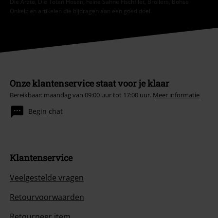
Die Ärzte, Die Toten Hosen, Feine Sahne Fischfilet, Broilers, Böhse
Onkelz en artikelen die bijdragen aan een goed doel.
Onze klantenservice staat voor je klaar
Bereikbaar: maandag van 09:00 uur tot 17:00 uur.
Meer informatie
Begin chat
Klantenservice
Veelgestelde vragen
Retourvoorwaarden
Retourneer item