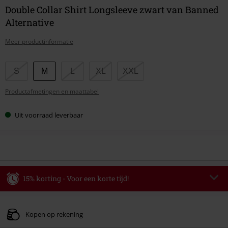
Double Collar Shirt Longsleeve zwart van Banned
Alternative
Meer productinformatie
Kies
S
M
L
XL
XXL
je
Productafmetingen en maattabel
maat
Uit voorraad leverbaar
15% korting - Voor een korte tijd!
Code
WEEKEND
Kopieer de code
Geldig t/m 09-08-2026
Kopen op rekening