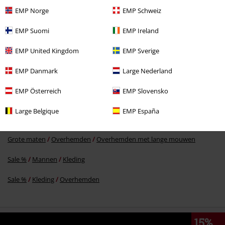
EMP Norge
EMP Schweiz
EMP Suomi
EMP Ireland
€ 45,99
EMP United Kingdom
EMP Sverige
EMP Danmark
Large Nederland
Meer categorieën. Meer opties.
EMP Österreich
EMP Slovensko
Nieuw
Kleding
Overhemden
Overhemden met lange mouwen
Large Belgique
EMP España
Grote maten
Mannen
Overhemden
Grote maten
Overhemden
Overhemden met lange mouwen
Sale %
Mannen
Kleding
Sale %
Kleding
Overhemden
15%