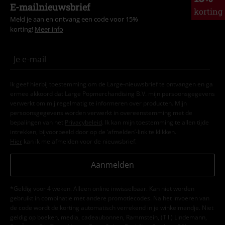
E-mailnieuwsbrief
korting
Meld je aan en ontvang een code voor 15%
korting!
Meer info
Ik geef hierbij toestemming om de Large-nieuwsbrief te ontvangen en ga
ermee akkoord dat Large Popmerchandising B.V. mijn persoonsgegevens
verwerkt om mij regelmatig te informeren over producten. Mijn
persoonsgegevens worden verwerkt in overeenstemming met de
bepalingen van het
Privacybeleid
. Ik kan mijn toestemming te allen tijde
intrekken, bijvoorbeeld door op de ‘afmelden’-link te klikken.
Hier
kan ik me afmelden voor de nieuwsbrief.
Aanmelden
*Geldig voor 4 weken. Alleen online inwisselbaar. Kan niet worden
gebruikt in combinatie met andere promotiecodes. Na het invoeren van
de code wordt de korting automatisch verrekend in je winkelmandje. Niet
geldig op boeken, media, cadeaubonnen, Rammstein, (Till) Lindemann,