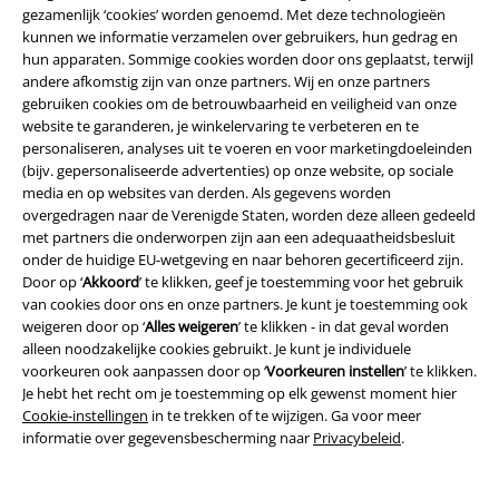
gezamenlijk ‘cookies’ worden genoemd. Met deze technologieën
kunnen we informatie verzamelen over gebruikers, hun gedrag en
A Warner Music Group Company
hun apparaten. Sommige cookies worden door ons geplaatst, terwijl
andere afkomstig zijn van onze partners. Wij en onze partners
gebruiken cookies om de betrouwbaarheid en veiligheid van onze
website te garanderen, je winkelervaring te verbeteren en te
personaliseren, analyses uit te voeren en voor marketingdoeleinden
(bijv. gepersonaliseerde advertenties) op onze website, op sociale
media en op websites van derden. Als gegevens worden
Beveiliging
overgedragen naar de Verenigde Staten, worden deze alleen gedeeld
met partners die onderworpen zijn aan een adequaatheidsbesluit
onder de huidige EU-wetgeving en naar behoren gecertificeerd zijn.
Door op ‘
Akkoord
’ te klikken, geef je toestemming voor het gebruik
van cookies door ons en onze partners. Je kunt je toestemming ook
weigeren door op ‘
Alles weigeren
’ te klikken - in dat geval worden
alleen noodzakelijke cookies gebruikt. Je kunt je individuele
voorkeuren ook aanpassen door op ‘
Voorkeuren instellen
’ te klikken.
Je hebt het recht om je toestemming op elk gewenst moment hier
Cookie-instellingen
in te trekken of te wijzigen. Ga voor meer
informatie over gegevensbescherming naar
Privacybeleid
.