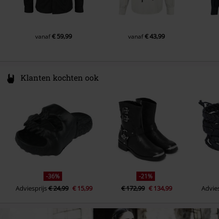
€ 59,99
€ 43,99
vanaf
vanaf
Klanten kochten ook
-36%
-21%
Adviesprijs
€ 24,99
€ 15,99
€ 172,99
€ 134,99
Advies