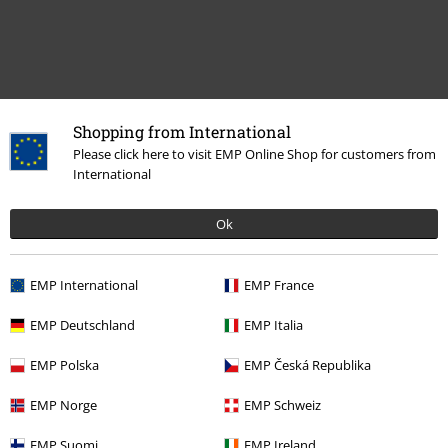
Shopping from International
Please click here to visit EMP Online Shop for customers from
International
Meer categorieën. Meer opties.
Ok
Band Merch
Top Bands
Eluveitie
Mannen
Kleding
Truien & Vesten
Hoodies
EMP International
EMP France
Mannen
Kleding
Truien & Vesten
Truien
EMP Deutschland
EMP Italia
Kleding
Truien
Hoodies
EMP Polska
EMP Česká Republika
Band Merch
Kleding
Truien
Hoodies
EMP Norge
EMP Schweiz
EMP Suomi
EMP Ireland