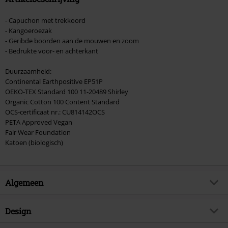
- Capuchon met trekkoord
- Kangoeroezak
- Geribde boorden aan de mouwen en zoom
- Bedrukte voor- en achterkant
Duurzaamheid:
Continental Earthpositive EP51P
OEKO-TEX Standard 100 11-20489 Shirley
Organic Cotton 100 Content Standard
OCS-certificaat nr.: CU814142OCS
PETA Approved Vegan
Fair Wear Foundation
Katoen (biologisch)
Algemeen
Artikelnr.
519902
Design
Titel
Dark Raven