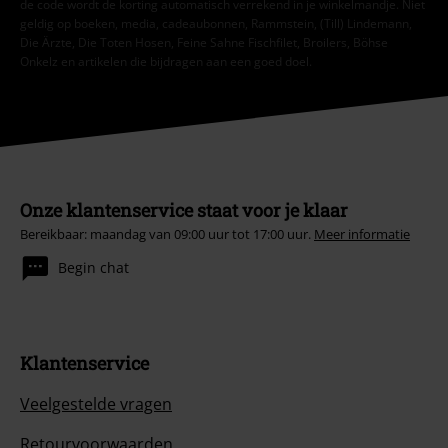
de code wordt de korting automatisch verrekend in je winkelmandje. Niet
geldig op boeken, media, cadeaubonnen, Rammstein, (Till) Lindemann,
Die Ärzte, Die Toten Hosen, Feine Sahne Fischfilet, Broilers, Böhse
Onkelz en artikelen die bijdragen aan een goed doel.
Onze klantenservice staat voor je klaar
Bereikbaar: maandag van 09:00 uur tot 17:00 uur.
Meer informatie
Begin chat
Klantenservice
Veelgestelde vragen
Retourvoorwaarden