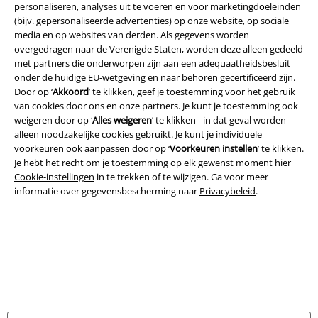
personaliseren, analyses uit te voeren en voor marketingdoeleinden
(bijv. gepersonaliseerde advertenties) op onze website, op sociale
media en op websites van derden. Als gegevens worden
overgedragen naar de Verenigde Staten, worden deze alleen gedeeld
Legal
met partners die onderworpen zijn aan een adequaatheidsbesluit
onder de huidige EU-wetgeving en naar behoren gecertificeerd zijn.
Algemene Voorwaarden
Door op ‘
Akkoord
’ te klikken, geef je toestemming voor het gebruik
van cookies door ons en onze partners. Je kunt je toestemming ook
Bedrijfsgegevens
weigeren door op ‘
Alles weigeren
’ te klikken - in dat geval worden
alleen noodzakelijke cookies gebruikt. Je kunt je individuele
Privacyverklaring
voorkeuren ook aanpassen door op ‘
Voorkeuren instellen
’ te klikken.
Je hebt het recht om je toestemming op elk gewenst moment hier
Verklaring van conformiteit
Cookie-instellingen
in te trekken of te wijzigen. Ga voor meer
informatie over gegevensbescherming naar
Privacybeleid
.
Informatie over toegankelijkheid
Cookie-instellingen
Annuleer bestelling
Alle prijzen incl.
wettelijke BTW