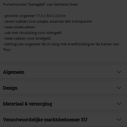
Portemonnee "Danegeld" van Nemesis Now:
- grootte: ongeveer 11,5 x 9,5 x 2,0 cm
- zeven vakken voor pasjes, waarvan één transparant
- twee steekvakken
- vak met ritssluiting voor kleingeld
- twee vakken voor briefgeld
- ketting van ongeveer 40 cm lang met kreeftsluiting en de hamer van
Thor
Algemeen
Artikelnr.
390089
Design
Titel
Danegeld
Producttype
Portemonnee
Artikelonderwerp
Materiaal & verzorging
Gothic, Horror, Vikings
Merk
Nemesis Now
Buitenmateriaal
polyurethaan
Verantwoordelijke marktdeelnemer EU
Releasedatum
23-10-2018