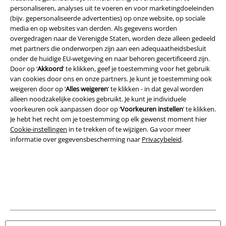
personaliseren, analyses uit te voeren en voor marketingdoeleinden
(bijv. gepersonaliseerde advertenties) op onze website, op sociale
media en op websites van derden. Als gegevens worden
Legal
overgedragen naar de Verenigde Staten, worden deze alleen gedeeld
met partners die onderworpen zijn aan een adequaatheidsbesluit
Algemene Voorwaarden
onder de huidige EU-wetgeving en naar behoren gecertificeerd zijn.
Door op ‘
Akkoord
’ te klikken, geef je toestemming voor het gebruik
Bedrijfsgegevens
van cookies door ons en onze partners. Je kunt je toestemming ook
weigeren door op ‘
Alles weigeren
’ te klikken - in dat geval worden
alleen noodzakelijke cookies gebruikt. Je kunt je individuele
Privacyverklaring
voorkeuren ook aanpassen door op ‘
Voorkeuren instellen
’ te klikken.
Je hebt het recht om je toestemming op elk gewenst moment hier
Verklaring van conformiteit
Cookie-instellingen
in te trekken of te wijzigen. Ga voor meer
informatie over gegevensbescherming naar
Privacybeleid
.
Informatie over toegankelijkheid
Cookie-instellingen
Annuleer bestelling
Alle prijzen incl.
wettelijke BTW