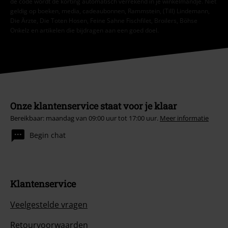
de code wordt de korting automatisch verrekend in je winkelmandje. Niet
geldig op boeken, media, cadeaubonnen, Rammstein, (Till) Lindemann,
Die Ärzte, Die Toten Hosen, Feine Sahne Fischfilet, Broilers, Böhse
Onkelz en artikelen die bijdragen aan een goed doel.
Onze klantenservice staat voor je klaar
Bereikbaar: maandag van 09:00 uur tot 17:00 uur.
Meer informatie
Begin chat
Klantenservice
Veelgestelde vragen
Retourvoorwaarden