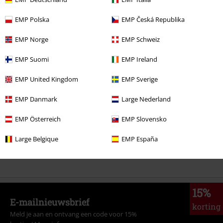
%
€ 172,99
EMP Polska
EMP Česká Republika
EMP Norge
EMP Schweiz
Meer categorieën. Meer opties.
EMP Suomi
EMP Ireland
Kledingmerken
Khujo
Jassen
Winterjassen
EMP United Kingdom
EMP Sverige
Nieuw
Kleding
Jassen
Winterjassen
EMP Danmark
Large Nederland
Stijlen
Streetwear
Kleding
Jassen
EMP Österreich
EMP Slovensko
Stijlen
Streetwear
Streetwear vrouwen
Large Belgique
EMP España
Kleding & accessoires
Bovenkant
15%
E-mailnieuwsbrief
korting
Meld je aan en ontvang een code voor 15%