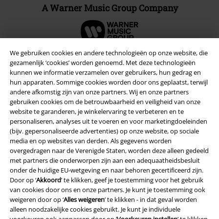
A Warner Music Group Company
We gebruiken cookies en andere technologieën op onze website, die
gezamenlijk ‘cookies’ worden genoemd. Met deze technologieën
kunnen we informatie verzamelen over gebruikers, hun gedrag en
Beveiliging
hun apparaten. Sommige cookies worden door ons geplaatst, terwijl
andere afkomstig zijn van onze partners. Wij en onze partners
gebruiken cookies om de betrouwbaarheid en veiligheid van onze
website te garanderen, je winkelervaring te verbeteren en te
personaliseren, analyses uit te voeren en voor marketingdoeleinden
(bijv. gepersonaliseerde advertenties) op onze website, op sociale
media en op websites van derden. Als gegevens worden
overgedragen naar de Verenigde Staten, worden deze alleen gedeeld
met partners die onderworpen zijn aan een adequaatheidsbesluit
onder de huidige EU-wetgeving en naar behoren gecertificeerd zijn.
Door op ‘
Akkoord
’ te klikken, geef je toestemming voor het gebruik
van cookies door ons en onze partners. Je kunt je toestemming ook
weigeren door op ‘
Alles weigeren
’ te klikken - in dat geval worden
alleen noodzakelijke cookies gebruikt. Je kunt je individuele
voorkeuren ook aanpassen door op ‘
Voorkeuren instellen
’ te klikken.