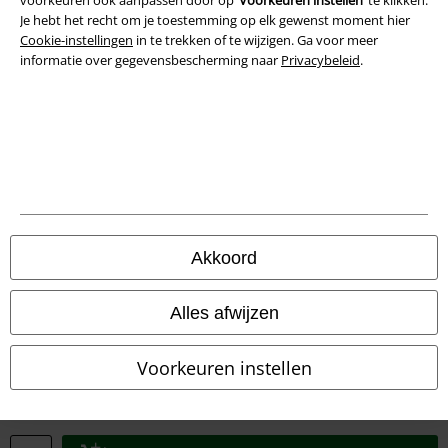
Legal
Je hebt het recht om je toestemming op elk gewenst moment hier
Algemene Voorwaarden
Cookie-instellingen
in te trekken of te wijzigen. Ga voor meer
informatie over gegevensbescherming naar
Privacybeleid
.
Bedrijfsgegevens
Privacyverklaring
Verklaring van conformiteit
Informatie over toegankelijkheid
Akkoord
Cookie-instellingen
Annuleer bestelling
Alles afwijzen
Alle prijzen incl.
wettelijke BTW
Voorkeuren instellen
© 1986-2026 Large Popmerchandising BV