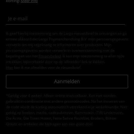
korting!
Meer info
Ik geef hierbij toestemming om de Large-nieuwsbrief te ontvangen en ga
ermee akkoord dat Large Popmerchandising B.V. mijn persoonsgegevens
verwerkt om mij regelmatig te informeren over producten. Mijn
persoonsgegevens worden verwerkt in overeenstemming met de
bepalingen van het
Privacybeleid
. Ik kan mijn toestemming te allen tijde
intrekken, bijvoorbeeld door op de ‘afmelden’-link te klikken.
Hier
kan ik me afmelden voor de nieuwsbrief.
Aanmelden
*Geldig voor 4 weken. Alleen online inwisselbaar. Kan niet worden
gebruikt in combinatie met andere promotiecodes. Na het invoeren van
de code wordt de korting automatisch verrekend in je winkelmandje. Niet
geldig op boeken, media, cadeaubonnen, Rammstein, (Till) Lindemann,
Die Ärzte, Die Toten Hosen, Feine Sahne Fischfilet, Broilers, Böhse
Onkelz en artikelen die bijdragen aan een goed doel.