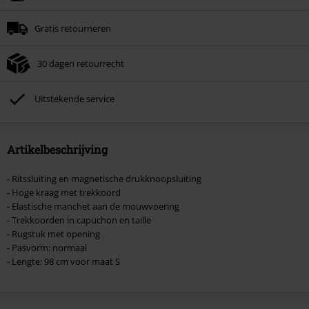
Minimale bestelwaarde € 49.99.
Gratis retourneren
Zodra je de code hebt ingevoerd, wordt de korting automatisch verrekend in
je winkelmandje.
30 dagen retourrecht
Kan niet gecombineerd worden met andere kortingscodes. Boeken, media,
tickets, Rammstein, (Till) Lindemann, Böhse Onkelz, Broilers, Die Ärzte, Die
Toten Hosen, Metality, cadeaubonnen en artikelen met een inbegrepen
Uitstekende service
donatie zijn uitgesloten van de korting.
Artikelbeschrijving
- Ritssluiting en magnetische drukknoopsluiting
- Hoge kraag met trekkoord
- Elastische manchet aan de mouwvoering
- Trekkoorden in capuchon en taille
- Rugstuk met opening
- Pasvorm: normaal
- Lengte: 98 cm voor maat S