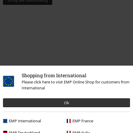
Schrijf een beoordeling
Laatst bezocht
Shopping from International
Please click here to visit EMP Online Shop for customers from
International
Ok
EMP International
EMP France
EMP Deutschland
EMP Italia