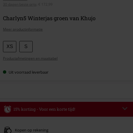
30 dagen beste prijs
:
€ 172,99
Charlyn5 Winterjas groen van Khujo
Meer productinformatie
Kies
XS
S
je
Productafmetingen en maattabel
maat
Uit voorraad leverbaar
15% korting - Voor een korte tijd!
Code
AFTERWORK
Kopieer de code
Alleen geldig op 06-08-2026 van 16:00 t/m 23:59 uur.
Kopen op rekening