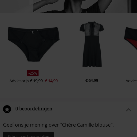
-25%
€ 64,99
Adviesprijs
€ 19,99
€ 14,99
Advies
0 beoordelingen
Geef ons je mening over "Chère Camille blouse".
Schrijf een beoordeling