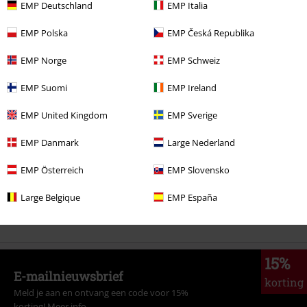
%
EMP Deutschland
EMP Italia
€ 53,99
EMP Polska
EMP Česká Republika
EMP Norge
EMP Schweiz
Meer categorieën. Meer opties.
EMP Suomi
EMP Ireland
Kleding & accessoires
Bovenkant
EMP United Kingdom
EMP Sverige
Vrouwen
Kleding
Blouses
EMP Danmark
Large Nederland
Sale %
Vrouwen
Kleding
Blouses
EMP Österreich
EMP Slovensko
Kledingmerken
Vive Maria
Kleding
Large Belgique
EMP España
Kleding
Blouses
15%
E-mailnieuwsbrief
korting
Meld je aan en ontvang een code voor 15%
korting!
Meer info