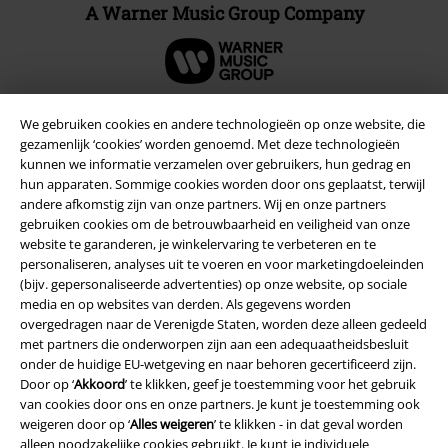
A Warner Music Group Company
We gebruiken cookies en andere technologieën op onze website, die
gezamenlijk ‘cookies’ worden genoemd. Met deze technologieën
Beveiliging
kunnen we informatie verzamelen over gebruikers, hun gedrag en
hun apparaten. Sommige cookies worden door ons geplaatst, terwijl
andere afkomstig zijn van onze partners. Wij en onze partners
gebruiken cookies om de betrouwbaarheid en veiligheid van onze
website te garanderen, je winkelervaring te verbeteren en te
personaliseren, analyses uit te voeren en voor marketingdoeleinden
(bijv. gepersonaliseerde advertenties) op onze website, op sociale
media en op websites van derden. Als gegevens worden
overgedragen naar de Verenigde Staten, worden deze alleen gedeeld
met partners die onderworpen zijn aan een adequaatheidsbesluit
onder de huidige EU-wetgeving en naar behoren gecertificeerd zijn.
Door op ‘
Akkoord
’ te klikken, geef je toestemming voor het gebruik
van cookies door ons en onze partners. Je kunt je toestemming ook
weigeren door op ‘
Alles weigeren
’ te klikken - in dat geval worden
Legal
alleen noodzakelijke cookies gebruikt. Je kunt je individuele