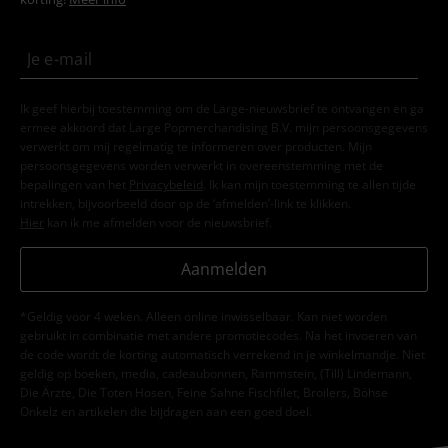
Ik geef hierbij toestemming om de Large-nieuwsbrief te ontvangen en ga
ermee akkoord dat Large Popmerchandising B.V. mijn persoonsgegevens
verwerkt om mij regelmatig te informeren over producten. Mijn
persoonsgegevens worden verwerkt in overeenstemming met de
bepalingen van het
Privacybeleid
. Ik kan mijn toestemming te allen tijde
intrekken, bijvoorbeeld door op de ‘afmelden’-link te klikken.
Hier
kan ik me afmelden voor de nieuwsbrief.
Aanmelden
*Geldig voor 4 weken. Alleen online inwisselbaar. Kan niet worden
gebruikt in combinatie met andere promotiecodes. Na het invoeren van
de code wordt de korting automatisch verrekend in je winkelmandje. Niet
geldig op boeken, media, cadeaubonnen, Rammstein, (Till) Lindemann,
Die Ärzte, Die Toten Hosen, Feine Sahne Fischfilet, Broilers, Böhse
Onkelz en artikelen die bijdragen aan een goed doel.