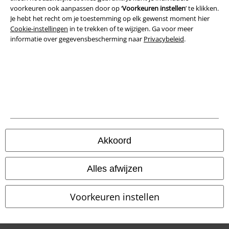
voorkeuren ook aanpassen door op ‘
Voorkeuren instellen
’ te klikken.
Algemene Voorwaarden
Je hebt het recht om je toestemming op elk gewenst moment hier
Cookie-instellingen
in te trekken of te wijzigen. Ga voor meer
informatie over gegevensbescherming naar
Privacybeleid
.
Bedrijfsgegevens
Privacyverklaring
Verklaring van conformiteit
Informatie over toegankelijkheid
Cookie-instellingen
Akkoord
Annuleer bestelling
Alles afwijzen
Alle prijzen incl.
wettelijke BTW
© 1986-2026 Large Popmerchandising BV
Voorkeuren instellen