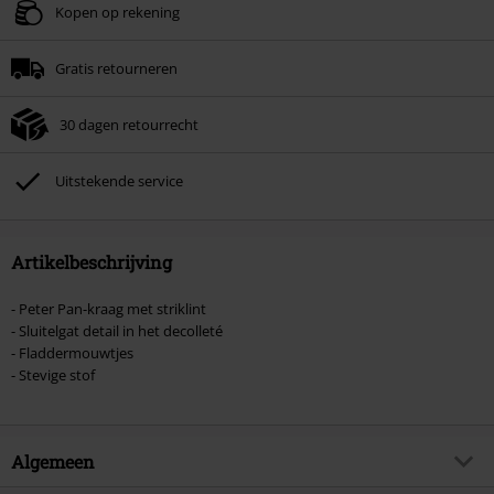
Geldig t/m 09-08-2026
Kopen op rekening
Minimale bestelwaarde € 49.99.
Gratis retourneren
Zodra je de code hebt ingevoerd, wordt de korting automatisch verrekend in
je winkelmandje.
30 dagen retourrecht
Kan niet gecombineerd worden met andere kortingscodes. Boeken, media,
tickets, Rammstein, (Till) Lindemann, Böhse Onkelz, Broilers, Die Ärzte, Die
Toten Hosen, Metality, cadeaubonnen en artikelen met een inbegrepen
Uitstekende service
donatie zijn uitgesloten van de korting.
Artikelbeschrijving
- Peter Pan-kraag met striklint
- Sluitelgat detail in het decolleté
- Fladdermouwtjes
- Stevige stof
Algemeen