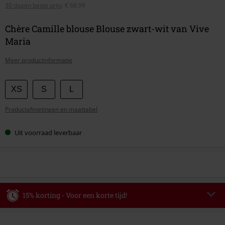
30 dagen beste prijs
:
€ 68,99
Chère Camille blouse Blouse zwart-wit van Vive
Maria
Meer productinformatie
Kies
XS
S
L
je
Productafmetingen en maattabel
maat
Uit voorraad leverbaar
15% korting - Voor een korte tijd!
Code
WEEKEND
Kopieer de code