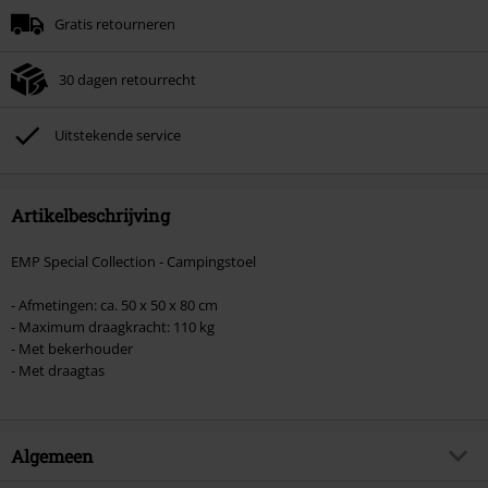
Gratis retourneren
Zodra je de code hebt ingevoerd, wordt de korting automatisch verrekend in
je winkelmandje.
30 dagen retourrecht
Kan niet gecombineerd worden met andere kortingscodes. Boeken, media,
tickets, Rammstein, (Till) Lindemann, Böhse Onkelz, Broilers, Die Ärzte, Die
Toten Hosen, Metality, cadeaubonnen en artikelen met een inbegrepen
Uitstekende service
donatie zijn uitgesloten van de korting.
Artikelbeschrijving
EMP Special Collection - Campingstoel
- Afmetingen: ca. 50 x 50 x 80 cm
- Maximum draagkracht: 110 kg
- Met bekerhouder
- Met draagtas
Algemeen