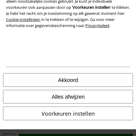
alleen noodzakelijke cookies gebruikt. Je kunt je individuele
Privacyverklaring
voorkeuren ook aanpassen door op ‘
Voorkeuren instellen
’ te klikken.
Je hebt het recht om je toestemming op elk gewenst moment hier
Verklaring van conformiteit
Cookie-instellingen
in te trekken of te wijzigen. Ga voor meer
informatie over gegevensbescherming naar
Privacybeleid
.
Informatie over toegankelijkheid
Cookie-instellingen
Annuleer bestelling
Alle prijzen incl.
wettelijke BTW
© 1986-2026 Large Popmerchandising BV
Akkoord
Alles afwijzen
Onze online shops
Voorkeuren instellen
EMP International