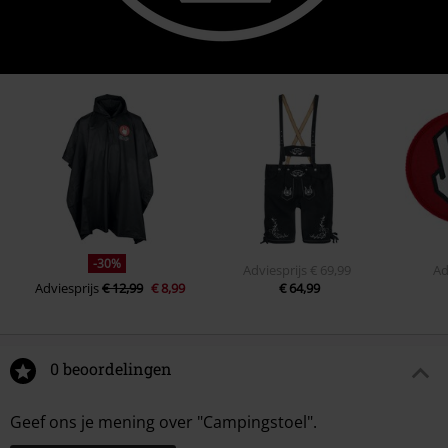
-30%
Adviesprijs
€ 69,99
Ad
Adviesprijs
€ 12,99
€ 8,99
€ 64,99
0 beoordelingen
Geef ons je mening over "Campingstoel".