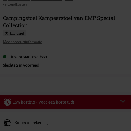
verzendkosten
Campingstoel Kampeerstoel van EMP Special
Collection
Exclusief
Meer productinformatie
Uit voorraad leverbaar
Slechts 2 in voorraad
15% korting - Voor een korte tijd!
Code
AFTERWORK
Kopieer de code
Alleen geldig op 06-08-2026 van 16:00 t/m 23:59 uur.
Kopen op rekening
Minimale bestelwaarde € 49.99.