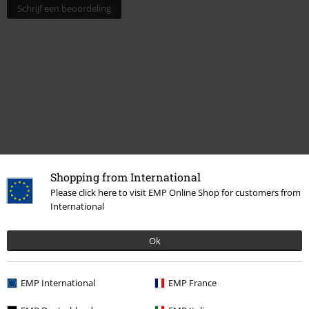
Schrijf een beoordeling
Shopping from International
15%
Please click here to visit EMP Online Shop for customers from
E-mailnieuwsbrief
International
korting
Meld je aan en ontvang een code voor 15%
korting!
Meer info
Ok
EMP International
EMP France
Ik geef hierbij toestemming om de Large-nieuwsbrief te ontvangen en ga