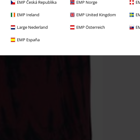
EMP Česká Republika
EMP Norge
EM
EMP Ireland
EMP United Kingdom
EM
Large Nederland
EMP Österreich
EM
EMP España