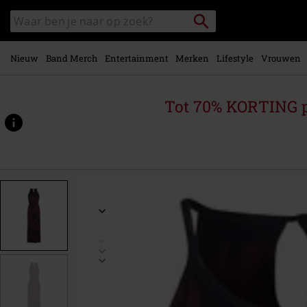
Overslaan
Packstation
Zoek
naar
zoeken
in
hoofdinhoud
catalogus
Nieuw
Band Merch
Entertainment
Merken
Lifestyle
Vrouwen
Tot 70% KORTING 
https://www.large.be/p/batik-
maxi-
dress/477179.html