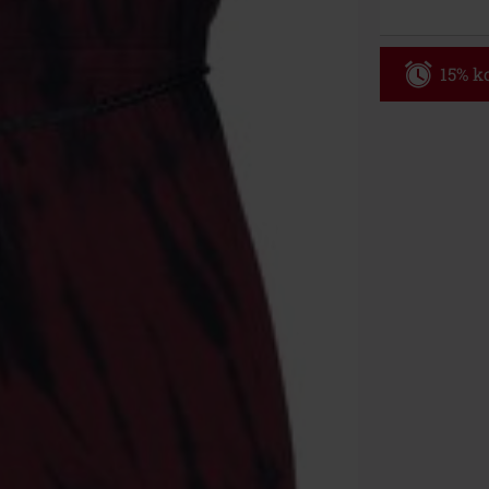
15% ko
Code
WE
Geldig t/m 09
Minimale best
Zodra je de co
winkelmandje.
Kan niet geco
Rammstein, (Ti
cadeaubonnen e