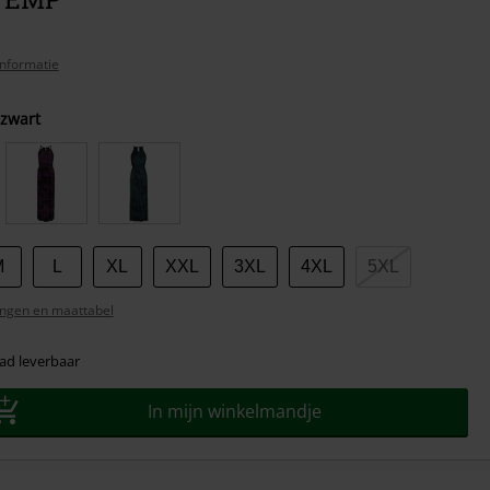
nformatie
-zwart
M
L
XL
XXL
3XL
4XL
5XL
ngen en maattabel
ad leverbaar
In mijn winkelmandje