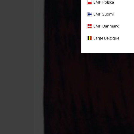
EMP Polska
EMP Suomi
EMP Danmark
Large Belgique