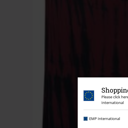
Shopping
Please click he
International
EMP International