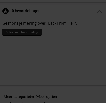
0 beoordelingen
Geef ons je mening over "Back From Hell".
Schrijf een beoordeling
Meer categorieën. Meer opties.
Band Merch
Top Bands
Caliban