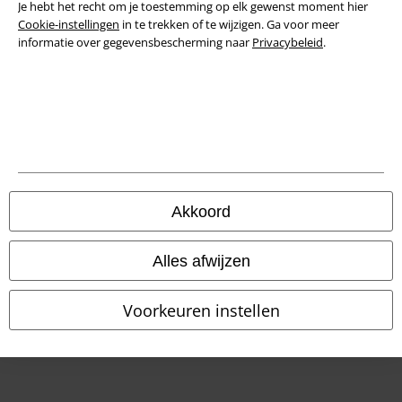
Je hebt het recht om je toestemming op elk gewenst moment hier
Verklaring van conformiteit
Cookie-instellingen
in te trekken of te wijzigen. Ga voor meer
informatie over gegevensbescherming naar
Privacybeleid
.
Informatie over toegankelijkheid
Cookie-instellingen
Annuleer bestelling
Alle prijzen incl.
wettelijke BTW
© 1986-2026 Large Popmerchandising BV
Akkoord
Alles afwijzen
Onze online shops
Voorkeuren instellen
EMP International
EMP France