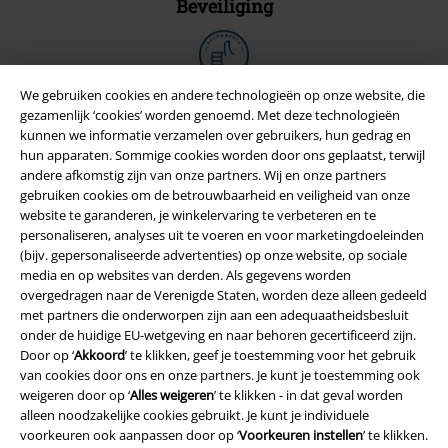
Beveiliging
We gebruiken cookies en andere technologieën op onze website, die
gezamenlijk ‘cookies’ worden genoemd. Met deze technologieën
kunnen we informatie verzamelen over gebruikers, hun gedrag en
hun apparaten. Sommige cookies worden door ons geplaatst, terwijl
andere afkomstig zijn van onze partners. Wij en onze partners
gebruiken cookies om de betrouwbaarheid en veiligheid van onze
website te garanderen, je winkelervaring te verbeteren en te
personaliseren, analyses uit te voeren en voor marketingdoeleinden
(bijv. gepersonaliseerde advertenties) op onze website, op sociale
media en op websites van derden. Als gegevens worden
overgedragen naar de Verenigde Staten, worden deze alleen gedeeld
Legal
met partners die onderworpen zijn aan een adequaatheidsbesluit
Algemene Voorwaarden
onder de huidige EU-wetgeving en naar behoren gecertificeerd zijn.
Door op ‘
Akkoord
’ te klikken, geef je toestemming voor het gebruik
van cookies door ons en onze partners. Je kunt je toestemming ook
Bedrijfsgegevens
weigeren door op ‘
Alles weigeren
’ te klikken - in dat geval worden
alleen noodzakelijke cookies gebruikt. Je kunt je individuele
Privacyverklaring
voorkeuren ook aanpassen door op ‘
Voorkeuren instellen
’ te klikken.