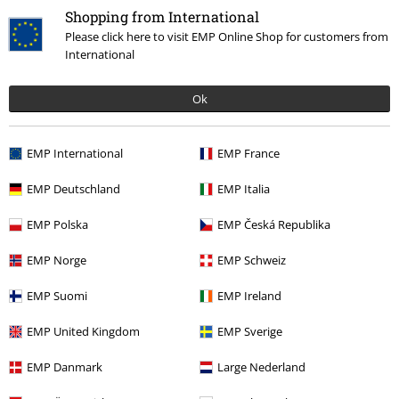
Shopping from International
Band Merch
Genre
Core
Metalcore
Please click here to visit EMP Online Shop for customers from
International
Band Merch
Media
Vinyl
Sale %
Bandmerch
Ok
Sale %
Media
Vinyl
EMP International
EMP France
EMP Deutschland
EMP Italia
15%
EMP Polska
EMP Česká Republika
E-mailnieuwsbrief
korting
Meld je aan en ontvang een code voor 15%
EMP Norge
EMP Schweiz
korting!
Meer info
EMP Suomi
EMP Ireland
EMP United Kingdom
EMP Sverige
Ik geef hierbij toestemming om de Large-nieuwsbrief te ontvangen en ga
EMP Danmark
Large Nederland
ermee akkoord dat Large Popmerchandising B.V. mijn persoonsgegevens
verwerkt om mij regelmatig te informeren over producten. Mijn