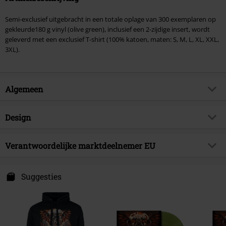
Semi-exclusief uitgebracht in een totale oplage van 300 exemplaren op
gekleurde180 g vinyl (olive green), inclusief een 2-zijdige insert, wordt
geleverd met een exclusief T-shirt (100% katoen, maten: S, M, L, XL, XXL,
3XL).
Algemeen
Artikelnr.
582469
Design
Titel
Back From Hell
Producttype
LP
Muziekgenre
Verantwoordelijke marktdeelnemer EU
Metalcore
Mediaformaat 1-3
LP & T-Shirt
Exclusief
Ja
Sony Music Entertainment Germany GmbH
Kleur
zwart
Balanstraße 73 // Haus 31
Suggesties
Artikelonderwerp
Band merch, Bands
81541 München
Band
Caliban
Germany
kontakt@sonymusic.com
Releasedatum
25-04-2025
Sexe
Unisex