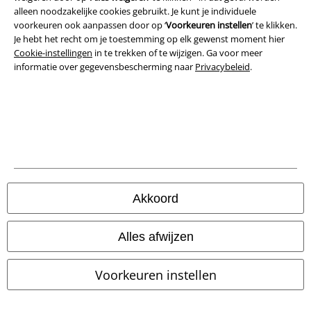
alleen noodzakelijke cookies gebruikt. Je kunt je individuele
Privacyverklaring
voorkeuren ook aanpassen door op ‘
Voorkeuren instellen
’ te klikken.
Je hebt het recht om je toestemming op elk gewenst moment hier
Cookie-instellingen
in te trekken of te wijzigen. Ga voor meer
Verklaring van conformiteit
informatie over gegevensbescherming naar
Privacybeleid
.
Informatie over toegankelijkheid
Cookie-instellingen
Annuleer bestelling
Alle prijzen incl.
wettelijke BTW
© 1986-2026 Large Popmerchandising BV
Akkoord
Alles afwijzen
Onze online shops
Voorkeuren instellen
EMP International