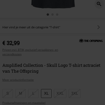
Hier vind je meer uit de categorie "T-shirt"
€ 32,99
Prijzen incl. BTW, exclusief verpakkings- en
verzendkosten
Amplified Collection - Skull Logo T-shirt actraciet
van The Offspring
Meer productinformatie
Kies
S
M
L
XL
XXL
3XL
je
Productafmetingen en maattabel
maat