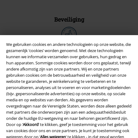
Beveiliging
We gebruiken cookies en andere technologieën op onze website, die
gezamenlijk ‘cookies’ worden genoemd. Met deze technologieën
kunnen we informatie verzamelen over gebruikers, hun gedrag en
hun apparaten. Sommige cookies worden door ons geplaatst, terwijl
andere afkomstig zijn van onze partners. Wij en onze partners
gebruiken cookies om de betrouwbaarheid en veiligheid van onze
website te garanderen, je winkelervaring te verbeteren en te
personaliseren, analyses uit te voeren en voor marketingdoeleinden
(bijv. gepersonaliseerde advertenties) op onze website, op sociale
media en op websites van derden. Als gegevens worden
overgedragen naar de Verenigde Staten, worden deze alleen gedeeld
Legal
met partners die onderworpen zijn aan een adequaatheidsbesluit
onder de huidige EU-wetgeving en naar behoren gecertificeerd zijn.
Algemene Voorwaarden
Door op ‘
Akkoord
’ te klikken, geef je toestemming voor het gebruik
van cookies door ons en onze partners. Je kunt je toestemming ook
Bedrijfsgegevens
weigeren door op ‘
Alles weigeren
’ te klikken - in dat geval worden