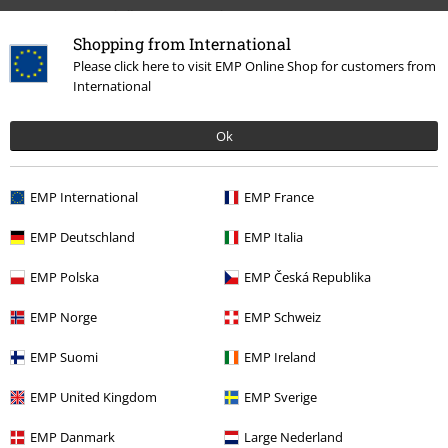
Meer categorieën. Meer opties.
Shopping from International
Kleding
T-shirts en tops
T-shirts
Please click here to visit EMP Online Shop for customers from
International
Kleding & accessoires
Bovenkant
T-shirts
Grote maten
T-shirts en tops
T-shirts
Ok
Grote maten
Mannen
T-shirts
EMP International
EMP France
Band Merch
Kleding
T-shirts
EMP Deutschland
EMP Italia
EMP Polska
EMP Česká Republika
15%
E-mailnieuwsbrief
EMP Norge
EMP Schweiz
korting
Meld je aan en ontvang een code voor 15%
korting!
Meer info
EMP Suomi
EMP Ireland
EMP United Kingdom
EMP Sverige
EMP Danmark
Large Nederland