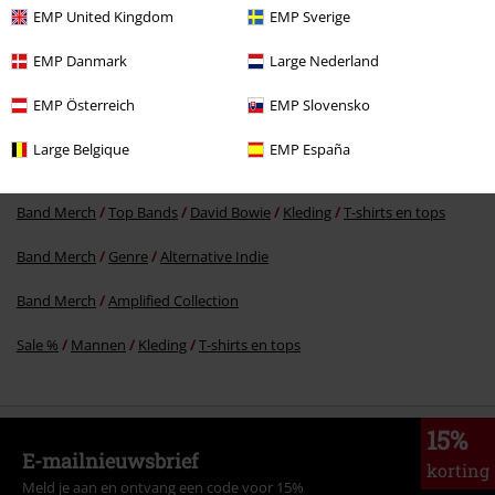
EMP United Kingdom
EMP Sverige
€ 26,99
EMP Danmark
Large Nederland
EMP Österreich
EMP Slovensko
Meer categorieën. Meer opties.
Large Belgique
EMP España
Sale %
Kleding
T-shirts en tops
T-Shirts
Band Merch
Top Bands
David Bowie
Kleding
T-shirts en tops
Band Merch
Genre
Alternative Indie
Band Merch
Amplified Collection
Sale %
Mannen
Kleding
T-shirts en tops
15%
E-mailnieuwsbrief
korting
Meld je aan en ontvang een code voor 15%