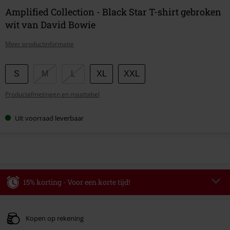
Amplified Collection - Black Star T-shirt gebroken
wit van David Bowie
Meer productinformatie
Kies
S
M
L
XL
XXL
je
Productafmetingen en maattabel
maat
Uit voorraad leverbaar
15% korting - Voor een korte tijd!
Code
WEEKEND
Kopieer de code
Geldig t/m 09-08-2026
Kopen op rekening