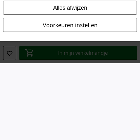
Alles afwijzen
Algemene Voorwaarden
Bedrijfsgegevens
Voorkeuren instellen
Privacyverklaring
Verklaring van conformiteit
In mijn winkelmandje
Informatie over toegankelijkheid
Cookie-instellingen
Annuleer bestelling
Alle prijzen incl.
wettelijke BTW
© 1986-2026 Large Popmerchandising BV