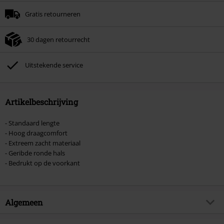
Minimale bestelwaarde € 49.99.
Gratis retourneren
Zodra je de code hebt ingevoerd, wordt de korting automatisch verrekend in
je winkelmandje.
30 dagen retourrecht
Kan niet gecombineerd worden met andere kortingscodes. Boeken, media,
tickets, Rammstein, (Till) Lindemann, Böhse Onkelz, Broilers, Die Ärzte, Die
Toten Hosen, Metality, cadeaubonnen en artikelen met een inbegrepen
Uitstekende service
donatie zijn uitgesloten van de korting.
Artikelbeschrijving
- Standaard lengte
- Hoog draagcomfort
- Extreem zacht materiaal
- Geribde ronde hals
- Bedrukt op de voorkant
Algemeen