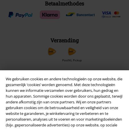
Betaalmethodes
Verzending
PostNL Pickup
We gebruiken cookies en andere technologieën op onze website, die
large app
gezamenlijk ‘cookies’ worden genoemd. Met deze technologieën
Download gratis de nieuwe large app en profiteer van alle nieuwe
kunnen we informatie verzamelen over gebruikers, hun gedrag en
functies en voordelen!
hun apparaten. Sommige cookies worden door ons geplaatst, terwijl
andere afkomstig zijn van onze partners. Wij en onze partners
gebruiken cookies om de betrouwbaarheid en veiligheid van onze
website te garanderen, je winkelervaring te verbeteren en te
personaliseren, analyses uit te voeren en voor marketingdoeleinden
(bijv. gepersonaliseerde advertenties) op onze website, op sociale