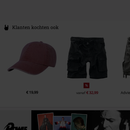
Klanten kochten ook
%
€ 19,99
€ 32,99
Advie
vanaf