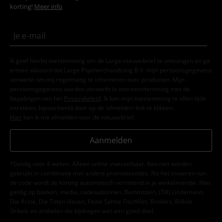
korting!
Meer info
Ik geef hierbij toestemming om de Large-nieuwsbrief te ontvangen en ga
ermee akkoord dat Large Popmerchandising B.V. mijn persoonsgegevens
verwerkt om mij regelmatig te informeren over producten. Mijn
persoonsgegevens worden verwerkt in overeenstemming met de
bepalingen van het
Privacybeleid
. Ik kan mijn toestemming te allen tijde
intrekken, bijvoorbeeld door op de ‘afmelden’-link te klikken.
Hier
kan ik me afmelden voor de nieuwsbrief.
Aanmelden
*Geldig voor 4 weken. Alleen online inwisselbaar. Kan niet worden
gebruikt in combinatie met andere promotiecodes. Na het invoeren van
de code wordt de korting automatisch verrekend in je winkelmandje. Niet
geldig op boeken, media, cadeaubonnen, Rammstein, (Till) Lindemann,
Die Ärzte, Die Toten Hosen, Feine Sahne Fischfilet, Broilers, Böhse
Onkelz en artikelen die bijdragen aan een goed doel.