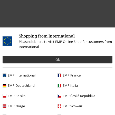
Shopping from International
Please click here to visit EMP Online Shop for customers from
International
Meer categorieën. Meer opties.
Ok
Entertainment
Lifestyle
Figuren
Funko Pop!
Funko Pop! NEW
EMP International
EMP France
Lifestyle
Figuren
Funko Pop!
Pop! Star Wars
EMP Deutschland
EMP Italia
Lifestyle
Figuren
Funko Pop!
Pop! Disney
EMP Polska
EMP Česká Republika
Films & Series
Funko Pop!
EMP Norge
EMP Schweiz