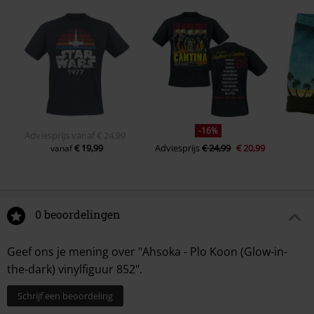
-16%
Adviesprijs
vanaf
€ 24,99
€ 19,99
Adviesprijs
€ 24,99
€ 20,99
vanaf
0 beoordelingen
Geef ons je mening over "Ahsoka - Plo Koon (Glow-in-
the-dark) vinylfiguur 852".
Schrijf een beoordeling