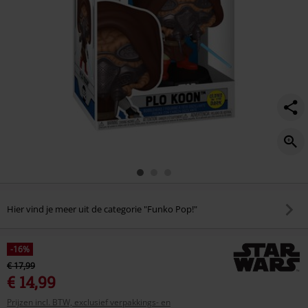
dark%29-
vinylfiguur-
852/596244St.html
Hier vind je meer uit de categorie "Funko Pop!"
-16%
€ 17,99
€ 14,99
Prijzen incl. BTW, exclusief verpakkings- en