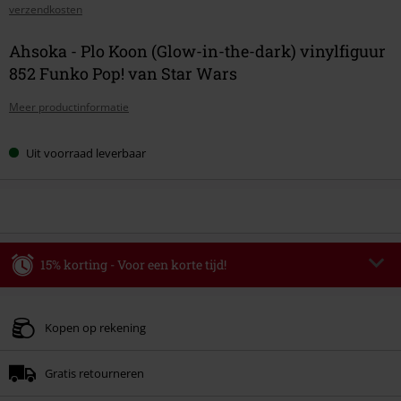
verzendkosten
Ahsoka - Plo Koon (Glow-in-the-dark) vinylfiguur
852 Funko Pop! van Star Wars
Meer productinformatie
Uit voorraad leverbaar
15% korting - Voor een korte tijd!
Code
WEEKEND
Kopieer de code
Geldig t/m 09-08-2026
Kopen op rekening
Minimale bestelwaarde € 49.99.
Gratis retourneren
Zodra je de code hebt ingevoerd, wordt de korting automatisch verrekend in
je winkelmandje.