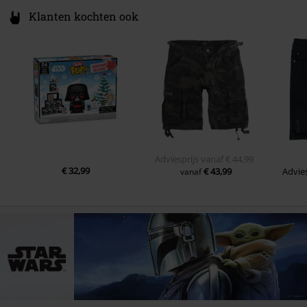
Klanten kochten ook
Adviesprijs
vanaf
€ 44,99
€ 32,99
€ 43,99
Advies
vanaf