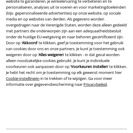
website te garanderen, je winkelervaring te verbeteren en te
personaliseren, analyses uit te voeren en voor marketingdoeleinden
(bijv. gepersonaliseerde advertenties) op onze website, op sociale
media en op websites van derden. Als gegevens worden
overgedragen naar de Verenigde Staten, worden deze alleen gedeeld
Legal
met partners die onderworpen zijn aan een adequaatheidsbesluit
onder de huidige EU-wetgeving en naar behoren gecertificeerd zijn.
Algemene Voorwaarden
Door op ‘
Akkoord
’ te klikken, geef je toestemming voor het gebruik
van cookies door ons en onze partners. Je kunt je toestemming ook
Bedrijfsgegevens
weigeren door op ‘
Alles weigeren
’ te klikken - in dat geval worden
alleen noodzakelijke cookies gebruikt. Je kunt je individuele
Privacyverklaring
voorkeuren ook aanpassen door op ‘
Voorkeuren instellen
’ te klikken.
Je hebt het recht om je toestemming op elk gewenst moment hier
Verklaring van conformiteit
Cookie-instellingen
in te trekken of te wijzigen. Ga voor meer
informatie over gegevensbescherming naar
Privacybeleid
.
Informatie over toegankelijkheid
Cookie-instellingen
Annuleer bestelling
Alle prijzen incl.
wettelijke BTW