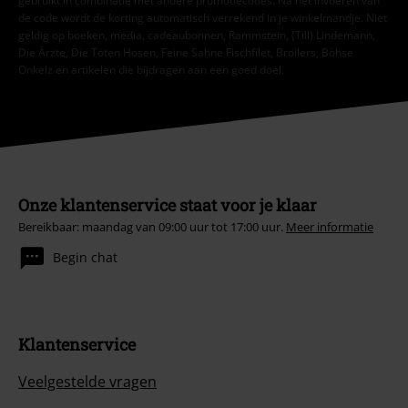
gebruikt in combinatie met andere promotiecodes. Na het invoeren van
de code wordt de korting automatisch verrekend in je winkelmandje. Niet
geldig op boeken, media, cadeaubonnen, Rammstein, (Till) Lindemann,
Die Ärzte, Die Toten Hosen, Feine Sahne Fischfilet, Broilers, Böhse
Onkelz en artikelen die bijdragen aan een goed doel.
Onze klantenservice staat voor je klaar
Bereikbaar: maandag van 09:00 uur tot 17:00 uur.
Meer informatie
Begin chat
Klantenservice
Veelgestelde vragen