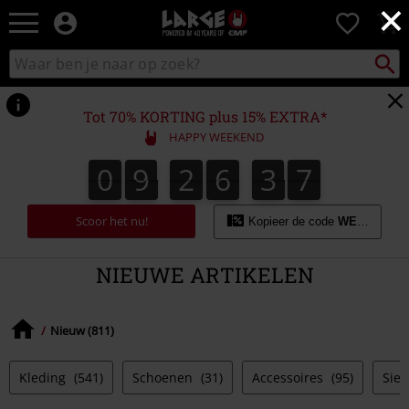
×
Large
0
–
Muziek-,
Packst
Zoek
zoeken
entertainment-,
in
en
catalogus
gaming-
Tot 70% KORTING plus 15% EXTRA*
merch
HAPPY WEEKEND
+
alternatieve
0
9
2
6
3
7
0
9
2
6
3
6
3
3
8
6
7
kleding
Scoor het nu!
Kopieer de code
WEEKEND
NIEUWE ARTIKELEN
Nieuw (811)
Kleding
(541)
Schoenen
(31)
Accessoires
(95)
Sie