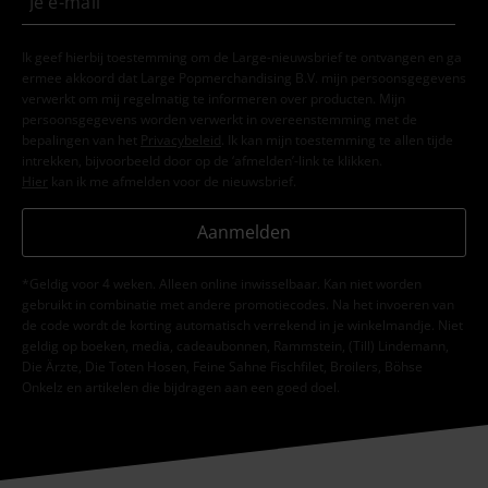
Ik geef hierbij toestemming om de Large-nieuwsbrief te ontvangen en ga
ermee akkoord dat Large Popmerchandising B.V. mijn persoonsgegevens
verwerkt om mij regelmatig te informeren over producten. Mijn
persoonsgegevens worden verwerkt in overeenstemming met de
bepalingen van het
Privacybeleid
. Ik kan mijn toestemming te allen tijde
intrekken, bijvoorbeeld door op de ‘afmelden’-link te klikken.
Hier
kan ik me afmelden voor de nieuwsbrief.
Aanmelden
*Geldig voor 4 weken. Alleen online inwisselbaar. Kan niet worden
gebruikt in combinatie met andere promotiecodes. Na het invoeren van
de code wordt de korting automatisch verrekend in je winkelmandje. Niet
geldig op boeken, media, cadeaubonnen, Rammstein, (Till) Lindemann,
Die Ärzte, Die Toten Hosen, Feine Sahne Fischfilet, Broilers, Böhse
Onkelz en artikelen die bijdragen aan een goed doel.