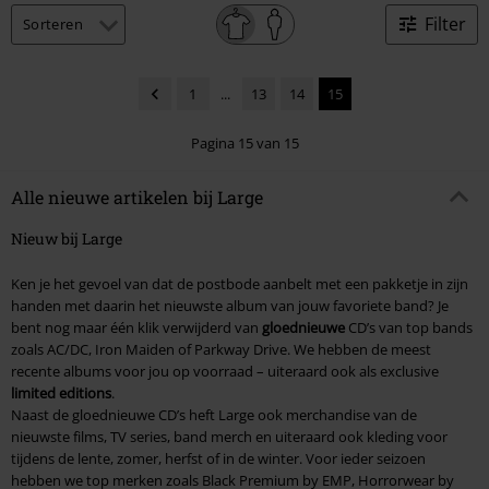
Filter
1
...
13
14
15
Pagina 15 van 15
Alle nieuwe artikelen bij Large
Nieuw bij Large
Ken je het gevoel van dat de postbode aanbelt met een pakketje in zijn
handen met daarin het nieuwste album van jouw favoriete band? Je
bent nog maar één klik verwijderd van
gloednieuwe
CD’s van top bands
zoals AC/DC, Iron Maiden of Parkway Drive. We hebben de meest
recente albums voor jou op voorraad – uiteraard ook als exclusive
limited editions
.
Naast de gloednieuwe CD’s heft Large ook merchandise van de
nieuwste films, TV series, band merch en uiteraard ook kleding voor
tijdens de lente, zomer, herfst of in de winter. Voor ieder seizoen
hebben we top merken zoals Black Premium by EMP, Horrorwear by