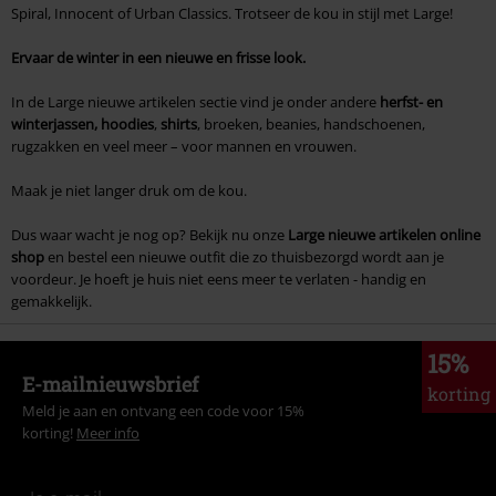
Spiral, Innocent of Urban Classics. Trotseer de kou in stijl met Large!
Ervaar de winter in een nieuwe en frisse look.
In de Large nieuwe artikelen sectie vind je onder andere
herfst- en
winter
jassen, hoodies
,
shirts
, broeken, beanies, handschoenen,
rugzakken en veel meer – voor mannen en vrouwen.
Maak je niet langer druk om de kou.
Dus waar wacht je nog op? Bekijk nu onze
Large
nieuwe artikelen online
shop
en bestel een nieuwe outfit die zo thuisbezorgd wordt aan je
voordeur. Je hoeft je huis niet eens meer te verlaten - handig en
gemakkelijk.
15%
E-mailnieuwsbrief
korting
Meld je aan en ontvang een code voor 15%
korting!
Meer info