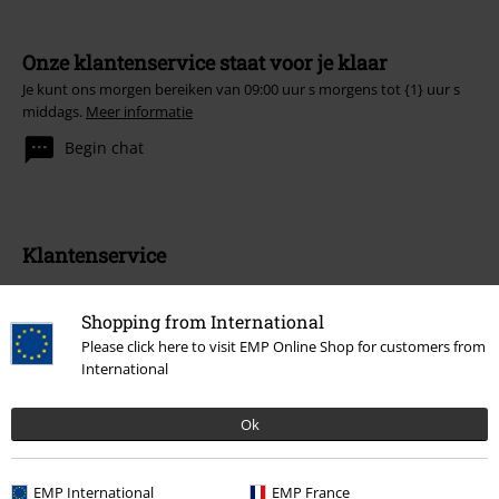
Onze klantenservice staat voor je klaar
Je kunt ons morgen bereiken van 09:00 uur s morgens tot {1} uur s
middags.
Meer informatie
Begin chat
Klantenservice
Veelgestelde vragen
Shopping from International
Retourvoorwaarden
Please click here to visit EMP Online Shop for customers from
International
Retourneer item
Ok
Algemene maat info
Annuleer mijn BSC-lidmaatschap
EMP International
EMP France