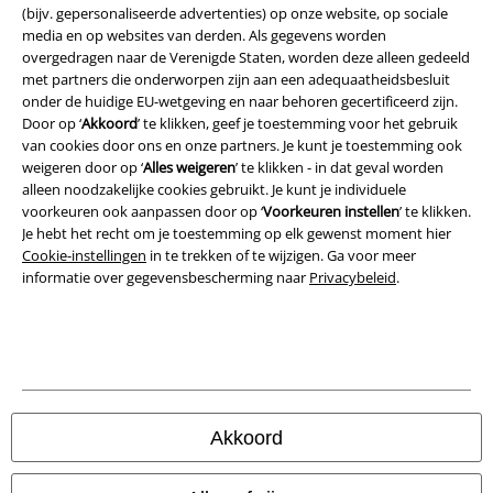
(bijv. gepersonaliseerde advertenties) op onze website, op sociale
Bedrijfsgegevens
media en op websites van derden. Als gegevens worden
overgedragen naar de Verenigde Staten, worden deze alleen gedeeld
Privacyverklaring
met partners die onderworpen zijn aan een adequaatheidsbesluit
onder de huidige EU-wetgeving en naar behoren gecertificeerd zijn.
Verklaring van conformiteit
Door op ‘
Akkoord
’ te klikken, geef je toestemming voor het gebruik
van cookies door ons en onze partners. Je kunt je toestemming ook
weigeren door op ‘
Alles weigeren
’ te klikken - in dat geval worden
Informatie over toegankelijkheid
alleen noodzakelijke cookies gebruikt. Je kunt je individuele
voorkeuren ook aanpassen door op ‘
Voorkeuren instellen
’ te klikken.
Cookie-instellingen
Je hebt het recht om je toestemming op elk gewenst moment hier
Cookie-instellingen
in te trekken of te wijzigen. Ga voor meer
Annuleer bestelling
informatie over gegevensbescherming naar
Privacybeleid
.
Alle prijzen incl.
wettelijke BTW
© 1986-2026 Large Popmerchandising BV
Akkoord
Onze online shops