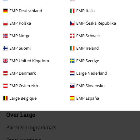
Betaalmethodes
EMP Deutschland
EMP Italia
EMP Polska
EMP Česká Republika
Overige acties
EMP Norge
EMP Schweiz
Prijsvragen
EMP Suomi
EMP Ireland
Large Cadeaubonnen
EMP United Kingdom
EMP Sverige
Large Studentenkorting
EMP Danmark
Large Nederland
EMP Backstage Club
EMP Österreich
EMP Slovensko
Large Belgique
EMP España
Over Large
Partnerprogramma's
Duurzaamheid