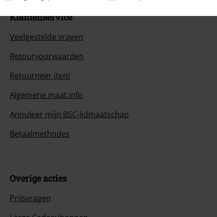
Klantenservice
Veelgestelde vragen
Retourvoorwaarden
Retourneer item
Algemene maat info
Annuleer mijn BSC-lidmaatschap
Betaalmethodes
Overige acties
Prijsvragen