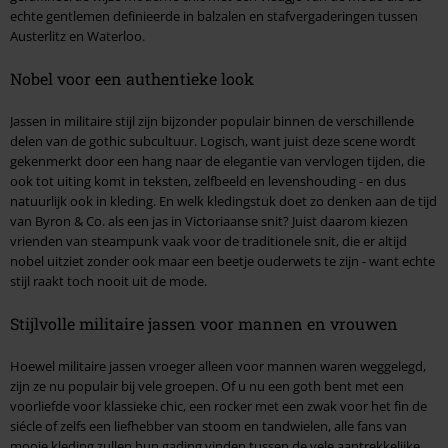
echte gentlemen definieerde in balzalen en stafvergaderingen tussen
Austerlitz en Waterloo.
Nobel voor een authentieke look
Jassen in militaire stijl zijn bijzonder populair binnen de verschillende
delen van de gothic subcultuur. Logisch, want juist deze scene wordt
gekenmerkt door een hang naar de elegantie van vervlogen tijden, die
ook tot uiting komt in teksten, zelfbeeld en levenshouding - en dus
natuurlijk ook in kleding. En welk kledingstuk doet zo denken aan de tijd
van Byron & Co. als een jas in Victoriaanse snit? Juist daarom kiezen
vrienden van steampunk vaak voor de traditionele snit, die er altijd
nobel uitziet zonder ook maar een beetje ouderwets te zijn - want echte
stijl raakt toch nooit uit de mode.
Stijlvolle militaire jassen voor mannen en vrouwen
Hoewel militaire jassen vroeger alleen voor mannen waren weggelegd,
zijn ze nu populair bij vele groepen. Of u nu een goth bent met een
voorliefde voor klassieke chic, een rocker met een zwak voor het fin de
siécle of zelfs een liefhebber van stoom en tandwielen, alle fans van
mooie kleding zullen hun gading vinden tussen de vele aantrekkelijke