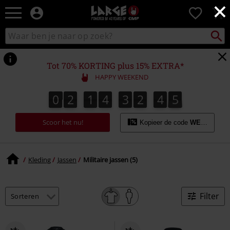
×
Large
0
–
Muziek-,
Packst
Zoek
zoeken
entertainment-,
in
en
catalogus
gaming-
Tot 70% KORTING plus 15% EXTRA*
merch
HAPPY WEEKEND
+
alternatieve
0
2
1
4
3
2
4
5
0
2
1
4
3
2
4
5
5
6
kleding
Scoor het nu!
Kopieer de code
WEEKEND
Kleding
Jassen
Militaire jassen (5)
Filter