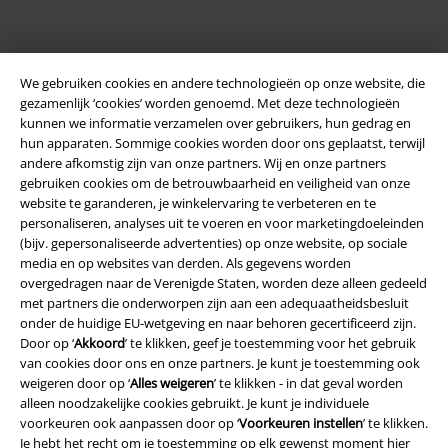
We gebruiken cookies en andere technologieën op onze website, die
gezamenlijk ‘cookies’ worden genoemd. Met deze technologieën
kunnen we informatie verzamelen over gebruikers, hun gedrag en
hun apparaten. Sommige cookies worden door ons geplaatst, terwijl
andere afkomstig zijn van onze partners. Wij en onze partners
gebruiken cookies om de betrouwbaarheid en veiligheid van onze
Legal
website te garanderen, je winkelervaring te verbeteren en te
personaliseren, analyses uit te voeren en voor marketingdoeleinden
Algemene Voorwaarden
(bijv. gepersonaliseerde advertenties) op onze website, op sociale
media en op websites van derden. Als gegevens worden
Bedrijfsgegevens
overgedragen naar de Verenigde Staten, worden deze alleen gedeeld
met partners die onderworpen zijn aan een adequaatheidsbesluit
Privacyverklaring
onder de huidige EU-wetgeving en naar behoren gecertificeerd zijn.
Door op ‘
Akkoord
’ te klikken, geef je toestemming voor het gebruik
van cookies door ons en onze partners. Je kunt je toestemming ook
Verklaring van conformiteit
weigeren door op ‘
Alles weigeren
’ te klikken - in dat geval worden
alleen noodzakelijke cookies gebruikt. Je kunt je individuele
Informatie over toegankelijkheid
voorkeuren ook aanpassen door op ‘
Voorkeuren instellen
’ te klikken.
Je hebt het recht om je toestemming op elk gewenst moment hier