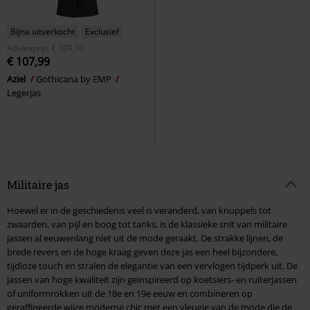
Bijna uitverkocht
Exclusief
Adviesprijs
€ 109,99
€ 107,99
Aziel
Gothicana by EMP
Legerjas
Militaire jas
Hoewel er in de geschiedenis veel is veranderd, van knuppels tot
zwaarden, van pijl en boog tot tanks, is de klassieke snit van militaire
jassen al eeuwenlang niet uit de mode geraakt. De strakke lijnen, de
brede revers en de hoge kraag geven deze jas een heel bijzondere,
tijdloze touch en stralen de elegantie van een vervlogen tijdperk uit. De
jassen van hoge kwaliteit zijn geïnspireerd op koetsiers- en ruiterjassen
of uniformrokken uit de 18e en 19e eeuw en combineren op
geraffineerde wijze moderne chic met een vleugje van de mode die de