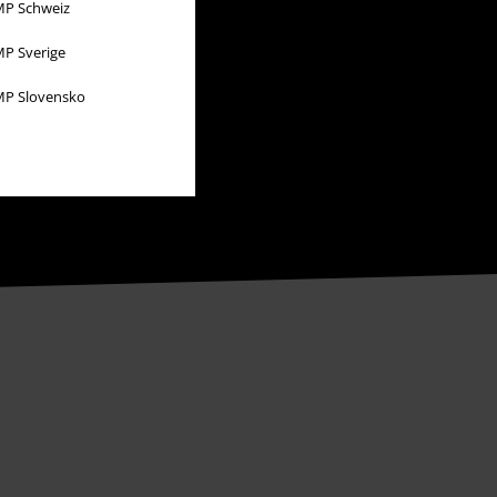
P Schweiz
P Sverige
P Slovensko