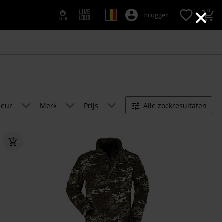
×
0
Inloggen
leur
Merk
Prijs
Alle zoekresultaten