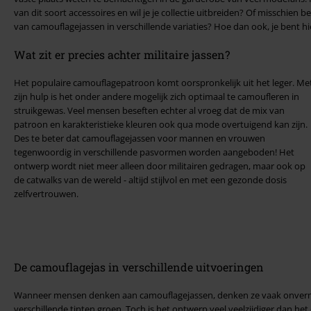
van dit soort accessoires en wil je je collectie uitbreiden? Of misschien
van camouflagejassen in verschillende variaties? Hoe dan ook, je bent hie
Wat zit er precies achter militaire jassen?
Het populaire camouflagepatroon komt oorspronkelijk uit het leger. Me
zijn hulp is het onder andere mogelijk zich optimaal te camoufleren in
struikgewas. Veel mensen beseften echter al vroeg dat de mix van
patroon en karakteristieke kleuren ook qua mode overtuigend kan zijn.
Des te beter dat camouflagejassen voor mannen en vrouwen
tegenwoordig in verschillende pasvormen worden aangeboden! Het
ontwerp wordt niet meer alleen door militairen gedragen, maar ook op
de catwalks van de wereld - altijd stijlvol en met een gezonde dosis
zelfvertrouwen.
De camouflagejas in verschillende uitvoeringen
Wanneer mensen denken aan camouflagejassen, denken ze vaak onvermi
verschillende tinten groen. Toch is het ontwerp veel veelzijdiger dan het o