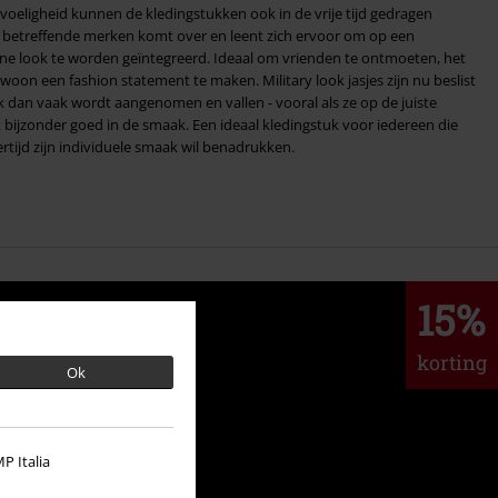
oeligheid kunnen de kledingstukken ook in de vrije tijd gedragen
 look te worden geïntegreerd. Ideaal om vrienden te ontmoeten, het
woon een fashion statement te maken. Military look jasjes zijn nu beslist
ik dan vaak wordt aangenomen en vallen - vooral als ze op de juiste
ijzonder goed in de smaak. Een ideaal kledingstuk voor iedereen die
rtijd zijn individuele smaak wil benadrukken.
15%
korting
Ok
P Italia