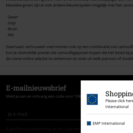
klassieke groen zijn er ook andere kleurenspelen mogelijk met het camo
- Zwart
- Grijs
- Bruin
- Wit
Daarnaast vertrouwen veel merken ook op een combinatie van camoufla
kun je uiteindelijk precies die camouflagejassen kopen die het beste bij
de ruime online selectie te verkennen en zoek uit welk patroon of model 
E-mailnieuwsbrief
Shopping
Meld je aan en ontvang een code voor 15% korting!
Meer info
Please click he
International
EMP International
Ik geef hierbij toestemming om de Large-nieuwsbrief te ontvangen en ga er