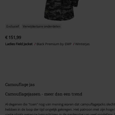
Exclusief
Verwijderbare onderdelen
€ 151,99
Ladies Field Jacket
Black Premium by EMP
Winterjas
Camouflage jas
Camouflagejassen - meer dan een trend
Al degenen die "toen" nog van mening waren dat camouflagejacks slech
hebben in de loop der tijd ongelijk gekregen. Het patroon met zijn hoge
vaste plaats weten te bemachtigen in de garderobe van veel modefans. Misschien heb je thuis al een paar