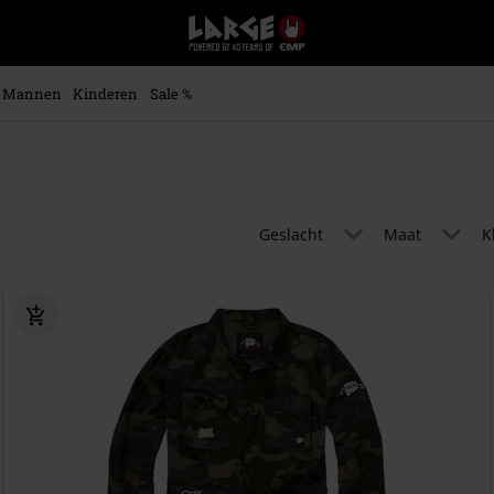
Large
–
Muziek-,
entertainment-,
Mannen
Kinderen
Sale %
en
gaming-
merch
+
alternatieve
kleding
Geslacht
Maat
K