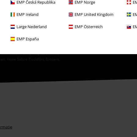
e informeren over producten. Mijn
EMP Česká Republika
EMP Norge
EM
 van het
Privacybeleid
. Ik kan mijn
e klikken.
EMP Ireland
EMP United Kingdom
EM
Large Nederland
EMP Österreich
EM
EMP España
 in combinatie met andere promotiecodes.
nkelmandje. Niet geldig op boeken,
, Feine Sahne Fischfilet, Broilers,
ormatie