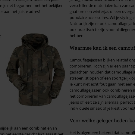
 ben je net begonnen met het bekijken
verschillende materialen kan van ca
r aan het juiste adres!
gaat om een winterjas of een overga
populaire accessoires. Wil je styling combineren met bescherming tegen wind of regen? Geen probleem.
Natuurlijk zijn er ook camouflageja
ook praktisch te zijn voor al diegenen
hebben.
t
Waarmee kan ik een camouf
Camouflagejassen blijken relatief on
combineren. Toch zijn er een paar tips die in dit 
gedachten houden dat camouflage al
strepen, stippen of een soortgelijk
Je kunt niet echt fout gaan met een ef
camouflagejassen ook combineren met een j
het combineren van camouflagejassen
jeans of leer: ze zijn allemaal perfec
individuele smaak of je kiest voor ex
Voor welke gelegenheden ka
jdelijk aan een combinatie van
Het is algemeen bekend dat camouflag
p het eerste gezicht lijkt. Naast het