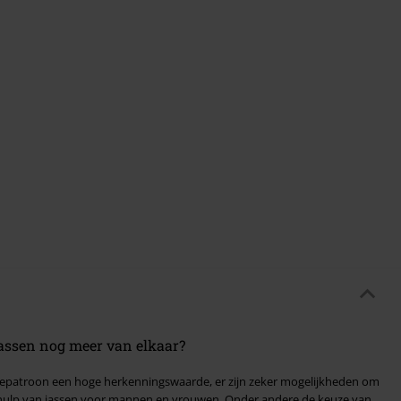
assen nog meer van elkaar?
agepatroon een hoge herkenningswaarde, er zijn zeker mogelijkheden om
assen voor mannen en vrouwen. Onder andere de keuze van