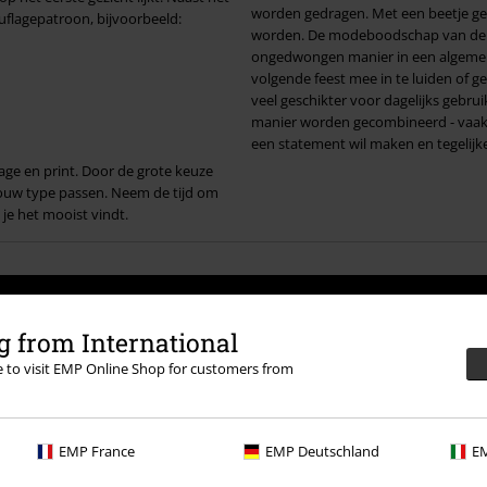
worden gedragen. Met een beetje gev
uflagepatroon, bijvoorbeeld:
worden. De modeboodschap van de betreffende merken komt over en leent zich ervoor om op een
ongedwongen manier in een algemene
volgende feest mee in te luiden of ge
veel geschikter voor dagelijks gebru
manier worden gecombineerd - vaak b
een statement wil maken en tegelijke
ge en print. Door de grote keuze
 jouw type passen. Neem de tijd om
je het mooist vindt.
 from International
re to visit EMP Online Shop for customers from
EMP France
EMP Deutschland
EM
mee akkoord dat Large