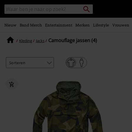
Overslaan
Packstation
Zoek
naar
zoeken
in
hoofdinhoud
catalogus
Nieuw
Band Merch
Entertainment
Merken
Lifestyle
Vrouwen
Camouflage jassen (4)
Kleding
Jacks