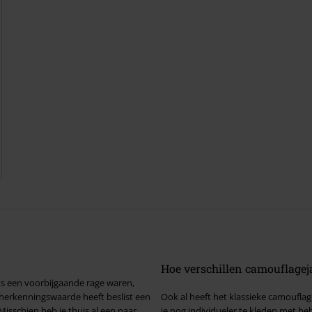
Hoe verschillen camouflagej
ts een voorbijgaande rage waren,
 herkenningswaarde heeft beslist een
Ook al heeft het klassieke camoufl
je nog individueler te kleden met behulp van j