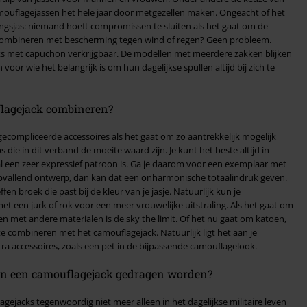
mouflagejassen het hele jaar door metgezellen maken. Ongeacht of het
ngsjas: niemand hoeft compromissen te sluiten als het gaat om de
cks met capuchon verkrijgbaar. De modellen met meerdere zakken blijken
 voor wie het belangrijk is om hun dagelijkse spullen altijd bij zich te
lagejack combineren?
gecompliceerde accessoires als het gaat om zo aantrekkelijk mogelijk
verband de moeite waard zijn. Je kunt het beste altijd in
 een zeer expressief patroon is. Ga je daarom voor een exemplaar met
 opvallend ontwerp, dan kan dat een onharmonische totaalindruk geven.
fen broek die past bij de kleur van je jasje. Natuurlijk kun je
urk of rok voor een meer vrouwelijke uitstraling. Als het gaat om
 met andere materialen is de sky the limit. Of het nu gaat om katoen,
t te combineren met het camouflagejack. Natuurlijk ligt het aan je
tra accessoires, zoals een pet in de bijpassende camouflagelook.
n een camouflagejack gedragen worden?
ejacks tegenwoordig niet meer alleen in het dagelijkse militaire leven