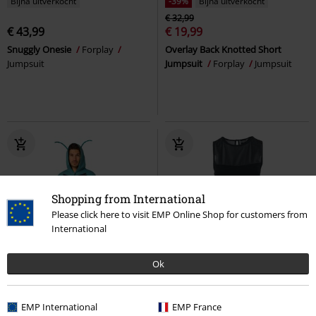
Bijna uitverkocht
-39%
Bijna uitverkocht
€ 32,99
€ 43,99
€ 19,99
Snuggly Onesie
Forplay
Overlay Back Knotted Short
Jumpsuit
Jumpsuit
Forplay
Jumpsuit
Shopping from International
Please click here to visit EMP Online Shop for customers from
International
Ok
Bijna uitverkocht
Borduursel
Bijna uitverkocht
€ 53,99
€ 32,99
EMP International
EMP France