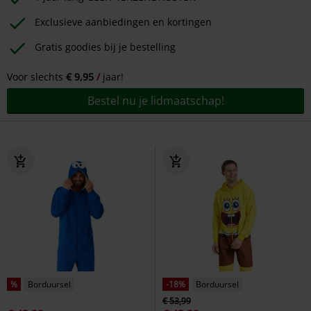
Exclusieve aanbiedingen en kortingen
Gratis goodies bij je bestelling
Voor slechts
€ 9,95
jaar!
Bestel nu je lidmaatschap!
%
Borduursel
-18%
Borduursel
€ 53,99