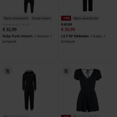
Bijna uitverkocht
Grote maten
-18%
Bijna uitverkocht
Adviesprijs
€ 49,99
€ 37,99
€ 32,99
€ 30,99
Ruby Punk Unicorn
Unicorn
LG P RP El44owen
Hailys
Jumpsuit
Jumpsuit