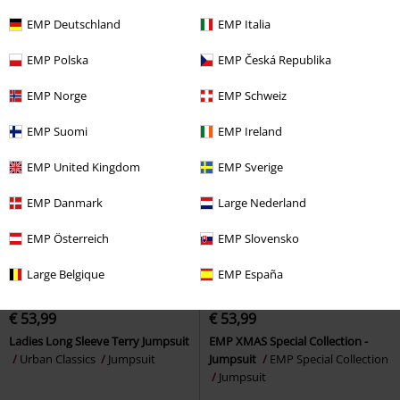
Plankton
SpongeBob
Ladies Tech Mesh Hot Jumpsuit
SquarePants
Jumpsuit
Urban Classics
Jumpsuit
EMP Deutschland
EMP Italia
EMP Polska
EMP Česká Republika
EMP Norge
EMP Schweiz
EMP Suomi
EMP Ireland
EMP United Kingdom
EMP Sverige
EMP Danmark
Large Nederland
EMP Österreich
EMP Slovensko
Large Belgique
EMP España
Bijna uitverkocht
Bijna uitverkocht
Exclusief
Adviesprijs
€ 54,99
€ 53,99
€ 53,99
Ladies Long Sleeve Terry Jumpsuit
EMP XMAS Special Collection -
Urban Classics
Jumpsuit
Jumpsuit
EMP Special Collection
Jumpsuit