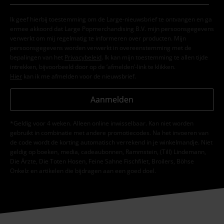
Ik geef hierbij toestemming om de Large-nieuwsbrief te ontvangen en ga
ermee akkoord dat Large Popmerchandising B.V. mijn persoonsgegevens
verwerkt om mij regelmatig te informeren over producten. Mijn
persoonsgegevens worden verwerkt in overeenstemming met de
bepalingen van het
Privacybeleid
. Ik kan mijn toestemming te allen tijde
intrekken, bijvoorbeeld door op de ‘afmelden’-link te klikken.
Hier
kan ik me afmelden voor de nieuwsbrief.
Aanmelden
*Geldig voor 4 weken. Alleen online inwisselbaar. Kan niet worden
gebruikt in combinatie met andere promotiecodes. Na het invoeren van
de code wordt de korting automatisch verrekend in je winkelmandje. Niet
geldig op boeken, media, cadeaubonnen, Rammstein, (Till) Lindemann,
Die Ärzte, Die Toten Hosen, Feine Sahne Fischfilet, Broilers, Böhse
Onkelz en artikelen die bijdragen aan een goed doel.