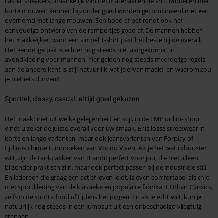
casual sneakers, afhankelijk van het materiaal en de snit. Modellen met
korte mouwen kunnen bijzonder goed worden gecombineerd met een
overhemd met lange mouwen. Een hoed of pet rondt ook het
eenvoudige ontwerp van de rompertjes goed af. De mannen hebben
het makkelijker, want een simpel T-shirt past het beste bij de overall.
Het eendelige pak is echter nog steeds niet aangekomen in
avondkleding voor mannen, hier gelden nog steeds meerdelige regels –
aan de andere kant is stijl natuurlijk wat je ervan maakt, en waarom zou
je niet iets durven?
Sportief, classy, casual: altijd goed gekozen
Het maakt niet uit welke gelegenheid en stijl, in de EMP online shop
vindt u zeker de juiste overall voor uw smaak. Er is losse streetwear in
korte en lange varianten, maar ook jeansvarianten van Forplay of
tijdloos chique tuinbroeken van Voodo Vixen. Als je het wat robuuster
wilt, zijn de tankpakken van Brandit perfect voor jou, die niet alleen
bijzonder praktisch zijn, maar ook perfect passen bij de industriële stijl.
En iedereen die graag een actief leven leidt, is even comfortabel als chic
met sportkleding van de klassieke en populaire fabrikant Urban Classics,
zelfs in de sportschool of tijdens het joggen. En als je echt wilt, kun je
natuurlijk nog steeds in een jumpsuit uit een onbeschadigd vliegtuig
stappen.