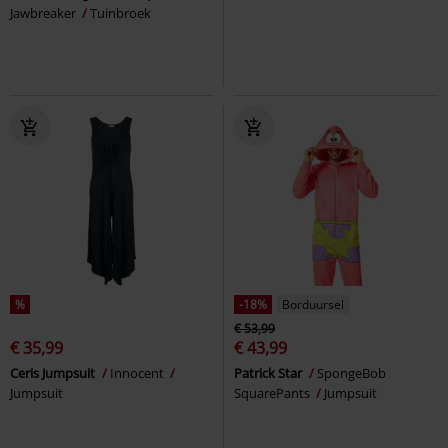
Jawbreaker
Tuinbroek
%
-18%
Borduursel
€ 53,99
€ 35,99
€ 43,99
Ceris Jumpsuit
Innocent
Patrick Star
SpongeBob
Jumpsuit
SquarePants
Jumpsuit