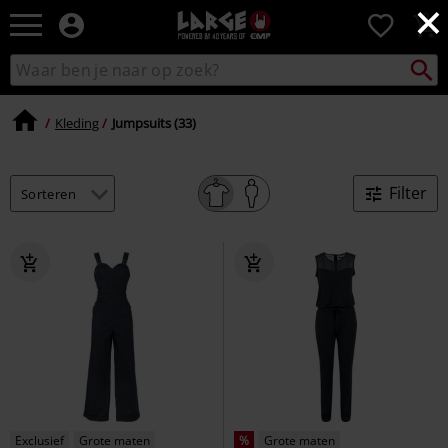
×
Large
0
–
Muziek-,
Packst
Zoek
zoeken
entertainment-,
in
en
catalogus
gaming-
Kleding
Jumpsuits (33)
merch
+
alternatieve
Filter
kleding
Exclusief
Grote maten
%
Grote maten