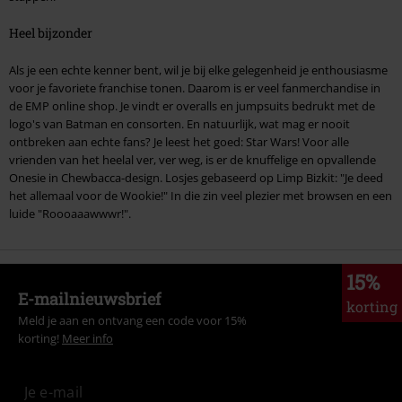
Heel bijzonder
Als je een echte kenner bent, wil je bij elke gelegenheid je enthousiasme
voor je favoriete franchise tonen. Daarom is er veel fanmerchandise in
de EMP online shop. Je vindt er overalls en jumpsuits bedrukt met de
logo's van Batman en consorten. En natuurlijk, wat mag er nooit
ontbreken aan echte fans? Je leest het goed: Star Wars! Voor alle
vrienden van het heelal ver, ver weg, is er de knuffelige en opvallende
Onesie in Chewbacca-design. Losjes gebaseerd op Limp Bizkit: "Je deed
het allemaal voor de Wookie!" In die zin veel plezier met browsen en een
luide "Roooaaawwwr!".
15%
E-mailnieuwsbrief
korting
Meld je aan en ontvang een code voor 15%
korting!
Meer info