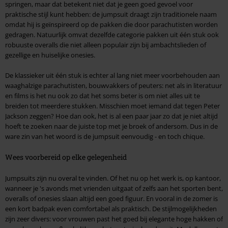
springen, maar dat betekent niet dat je geen goed gevoel voor
praktische stijl kunt hebben: de jumpsuit draagt zijn traditionele naam
omdat hij is geïnspireerd op de pakken die door parachutisten worden
gedragen. Natuurlijk omvat dezelfde categorie pakken uit één stuk ook
robuuste overalls die niet alleen populair zijn bij ambachtslieden of
gezellige en huiselijke onesies.
De klassieker uit één stuk is echter al lang niet meer voorbehouden aan
waaghalzige parachutisten, bouwvakkers of peuters: net als in literatuur
en films is het nu ook zo dat het soms beter is om niet alles uit te
breiden tot meerdere stukken. Misschien moet iemand dat tegen Peter
Jackson zeggen? Hoe dan ook, het is al een paar jaar zo dat je niet altijd
hoeft te zoeken naar de juiste top met je broek of andersom. Dus in de
ware zin van het woord is de jumpsuit eenvoudig - en toch chique.
Wees voorbereid op elke gelegenheid
Jumpsuits zijn nu overal te vinden. Of het nu op het werk is, op kantoor,
wanneer je 's avonds met vrienden uitgaat of zelfs aan het sporten bent,
overalls of onesies slaan altijd een goed figuur. En vooral in de zomer is
een kort badpak even comfortabel als praktisch. De stijlmogelijkheden
zijn zeer divers: voor vrouwen past het goed bij elegante hoge hakken of