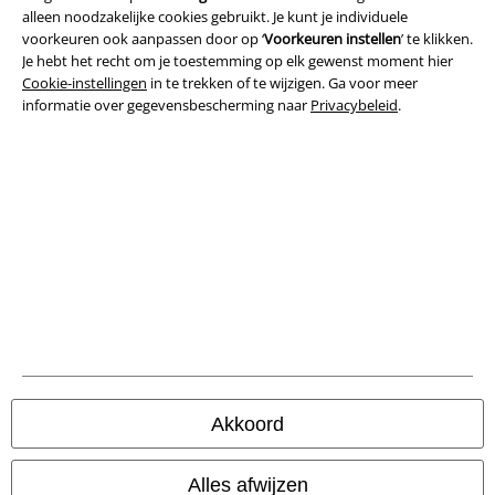
Bedrijfsgegevens
alleen noodzakelijke cookies gebruikt. Je kunt je individuele
voorkeuren ook aanpassen door op ‘
Voorkeuren instellen
’ te klikken.
Privacyverklaring
Je hebt het recht om je toestemming op elk gewenst moment hier
Cookie-instellingen
in te trekken of te wijzigen. Ga voor meer
informatie over gegevensbescherming naar
Privacybeleid
.
Verklaring van conformiteit
Informatie over toegankelijkheid
Cookie-instellingen
Annuleer bestelling
Alle prijzen incl.
wettelijke BTW
© 1986-2026 Large Popmerchandising BV
Akkoord
Onze online shops
Alles afwijzen