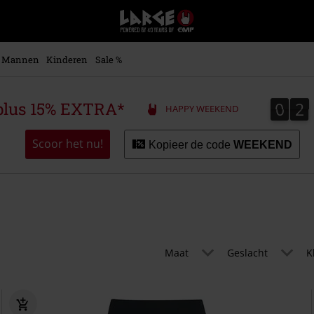
Large
–
Muziek-,
entertainment-,
Mannen
Kinderen
Sale %
en
gaming-
merch
0
2
0
2
plus 15% EXTRA*
HAPPY WEEKEND
+
alternatieve
kleding
Scoor het nu!
Kopieer de code
WEEKEND
Maat
Geslacht
K