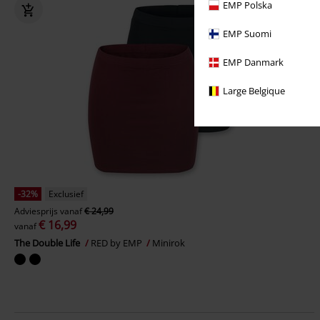
EMP Polska
EMP Suomi
EMP Danmark
Large Belgique
-32%
Exclusief
Adviesprijs
vanaf
€ 24,99
€ 16,99
vanaf
The Double Life
RED by EMP
Minirok