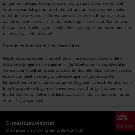
jongens en meisjes. Het sportieve ontwerp rust de kindervoeten uit
voor een wandeling door de stad met hun ouders of voor het spelen
met hun beste vriendjes. De versterkte hielzone biedt optimale steun
aan de voet, en de twee klittenbandsluitingen aan de voorkant maken
het aan- en uittrekken gemakkelijk. Vind goedkope kinderschoenen van
de beste kwaliteit op Large!
Combineer kindermode en accessoires
Naast Kinder schoenen vind je in de online shop ook coole kindert-
shirts voor jongens en meisjes en kinderbroeken en -truien. De stijlen
variëren van vrolijk en speels tot stoer en discreet. Maak de look van uw
kroost compleet en breng wat afwisseling in uw garderobe! De
kinderschoenen en kindermode zijn verkrijgbaar in verschillende maten.
Baby's en peuters krijgen net zoveel waar voor hun geld als tieners.
Blader door de winkel en ontdek betaalbare kinder schoenen en mode
voor elke gelegenheid!
15%
E-mailnieuwsbrief
korting
Meld je aan en ontvang een code voor 15%