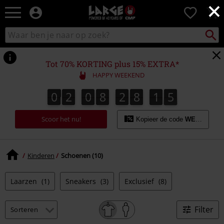
×
Large
0
–
Muziek-,
Packst
Zoek
zoeken
entertainment-,
in
en
catalogus
gaming-
Tot 70% KORTING plus 15% EXTRA*
merch
HAPPY WEEKEND
+
alternatieve
0
2
0
8
2
8
1
5
0
2
0
8
2
8
1
4
2
6
4
5
kleding
Scoor het nu!
Kopieer de code
WEEKEND
Kinderen
Schoenen (10)
Laarzen
(1)
Sneakers
(3)
Exclusief
(8)
Filter