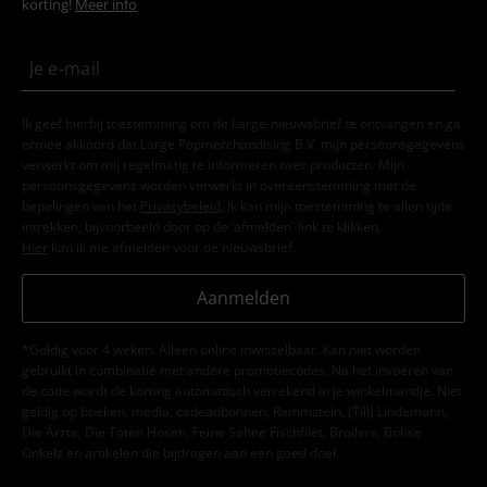
korting!
Meer info
Ik geef hierbij toestemming om de Large-nieuwsbrief te ontvangen en ga
ermee akkoord dat Large Popmerchandising B.V. mijn persoonsgegevens
verwerkt om mij regelmatig te informeren over producten. Mijn
persoonsgegevens worden verwerkt in overeenstemming met de
bepalingen van het
Privacybeleid
. Ik kan mijn toestemming te allen tijde
intrekken, bijvoorbeeld door op de ‘afmelden’-link te klikken.
Hier
kan ik me afmelden voor de nieuwsbrief.
Aanmelden
*Geldig voor 4 weken. Alleen online inwisselbaar. Kan niet worden
gebruikt in combinatie met andere promotiecodes. Na het invoeren van
de code wordt de korting automatisch verrekend in je winkelmandje. Niet
geldig op boeken, media, cadeaubonnen, Rammstein, (Till) Lindemann,
Die Ärzte, Die Toten Hosen, Feine Sahne Fischfilet, Broilers, Böhse
Onkelz en artikelen die bijdragen aan een goed doel.