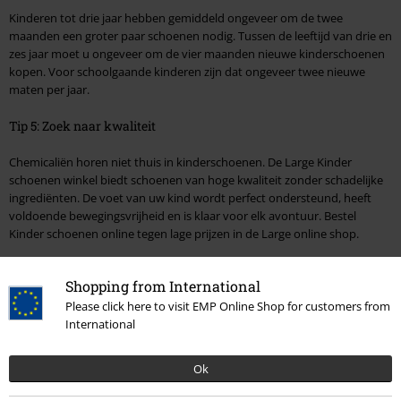
Kinderen tot drie jaar hebben gemiddeld ongeveer om de twee
maanden een groter paar schoenen nodig. Tussen de leeftijd van drie en
zes jaar moet u ongeveer om de vier maanden nieuwe kinderschoenen
kopen. Voor schoolgaande kinderen zijn dat ongeveer twee nieuwe
maten per jaar.
Tip 5: Zoek naar kwaliteit
Chemicaliën horen niet thuis in kinderschoenen. De Large Kinder
schoenen winkel biedt schoenen van hoge kwaliteit zonder schadelijke
ingrediënten. De voet van uw kind wordt perfect ondersteund, heeft
voldoende bewegingsvrijheid en is klaar voor elk avontuur. Bestel
Kinder schoenen online tegen lage prijzen in de Large online shop.
Kan ik Kinder schoenen op rekening kopen?
Shopping from International
Please click here to visit EMP Online Shop for customers from
Kinderschoenen kopen kan een hele uitdaging zijn omdat kindervoeten
International
snel groeien. Bovendien moeten de voetjes van de kleintjes van bij het
begin perfect ondersteund worden om houdingsproblemen te
voorkomen. Dus als u de kinderschoen wilt testen voordat u hem
Ok
koopt, hebt u de mogelijkheid om uw kinderschoenen op rekening te
kopen. In de Large winkel kunt u Kinder schoenen online kopen op