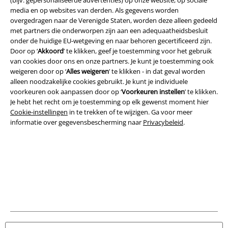
(bijv. gepersonaliseerde advertenties) op onze website, op sociale
Legal
media en op websites van derden. Als gegevens worden
Algemene Voorwaarden
overgedragen naar de Verenigde Staten, worden deze alleen gedeeld
met partners die onderworpen zijn aan een adequaatheidsbesluit
onder de huidige EU-wetgeving en naar behoren gecertificeerd zijn.
Bedrijfsgegevens
Door op ‘
Akkoord
’ te klikken, geef je toestemming voor het gebruik
van cookies door ons en onze partners. Je kunt je toestemming ook
Privacyverklaring
weigeren door op ‘
Alles weigeren
’ te klikken - in dat geval worden
alleen noodzakelijke cookies gebruikt. Je kunt je individuele
Verklaring van conformiteit
voorkeuren ook aanpassen door op ‘
Voorkeuren instellen
’ te klikken.
Je hebt het recht om je toestemming op elk gewenst moment hier
Informatie over toegankelijkheid
Cookie-instellingen
in te trekken of te wijzigen. Ga voor meer
informatie over gegevensbescherming naar
Privacybeleid
.
Cookie-instellingen
Annuleer bestelling
Alle prijzen incl.
wettelijke BTW
© 1986-2026 Large Popmerchandising BV