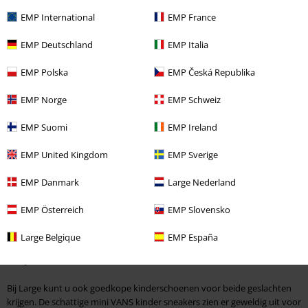
rekening en de kwaliteit eerst zelf zien. De keuze aan modellen van hoge
EMP International
EMP France
kwaliteit is groot, en de liefdevolle ontwerpen zijn niet alleen voor
ouders overtuigend.
EMP Deutschland
EMP Italia
Ontdek vele topmerken en bespaar
EMP Polska
EMP Česká Republika
Bij Large vindt u fantastische Kinder schoenen van de hoogste kwaliteit.
EMP Norge
EMP Schweiz
Merken als VANS, adidas en Dockers by Gerli zijn maar een paar
voorbeelden. De kwaliteit van kinderschoenen doet in geen enkel
EMP Suomi
EMP Ireland
opzicht onder voor die van schoenen voor volwassenen. Als uw lieveling
qua mode op haar moeder lijkt, dan zijn de stijlvolle Patent PU Black
EMP United Kingdom
EMP Sverige
Boots van Dockers precies goed. De Kinder schoenen voor meisjes zijn
gemaakt van stevig kunstleer en hebben een opvallende lak-look. Zij
EMP Danmark
Large Nederland
hebben een ritssluiting aan de binnenzijde en een vetersluiting die zorgt
voor een stevige grip op de voet. Kleurrijk en speels met de mooie
EMP Österreich
EMP Slovensko
kinder sneakers in regenboogkleuren. Het vrolijke ontwerp maakt meer
van elke zomer outfit en is ideaal voor warme dagen.
Large Belgique
EMP España
Koop unisex schoenen voor kinderen
Bij Large kunt u ook goedkope kinderschoenen voor beide geslachten
krijgen. De schattige mini VANS kinder sneakers zien er geweldig uit voor