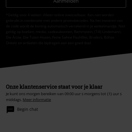
Aanmelden
*Geldig voor 4 weken. Alleen online inwisselbaar. Kan niet worden
gebruikt in combinatie met andere promotiecodes. Na het invoeren van
de code wordt de korting automatisch verrekend in je winkelmandje. Niet
geldig op boeken, media, cadeaubonnen, Rammstein, (Till) Lindemann,
Die Ärzte, Die Toten Hosen, Feine Sahne Fischfilet, Broilers, Böhse
Onkelz en artikelen die bijdragen aan een goed doel.
Onze klantenservice staat voor je klaar
Je kunt ons morgen bereiken van 09:00 uur s morgens tot {1} uur s
middags.
Meer informatie
Begin chat