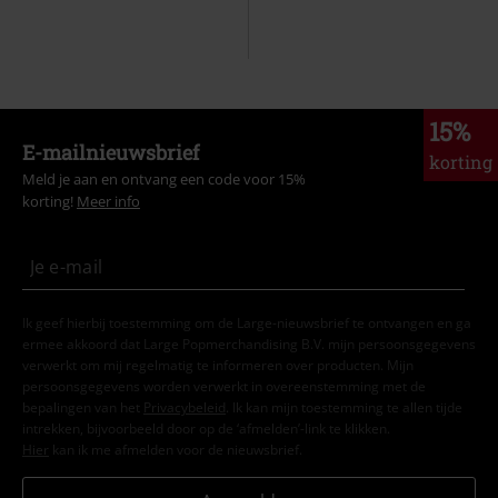
15%
E-mailnieuwsbrief
korting
Meld je aan en ontvang een code voor 15%
korting!
Meer info
Ik geef hierbij toestemming om de Large-nieuwsbrief te ontvangen en ga
ermee akkoord dat Large Popmerchandising B.V. mijn persoonsgegevens
verwerkt om mij regelmatig te informeren over producten. Mijn
persoonsgegevens worden verwerkt in overeenstemming met de
bepalingen van het
Privacybeleid
. Ik kan mijn toestemming te allen tijde
intrekken, bijvoorbeeld door op de ‘afmelden’-link te klikken.
Hier
kan ik me afmelden voor de nieuwsbrief.