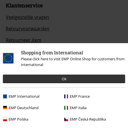
Klantenservice
Veelgestelde vragen
Retourvoorwaarden
Retourneer item
Algemene maat info
Shopping from International
Please click here to visit EMP Online Shop for customers from
Annuleer mijn BSC-lidmaatschap
International
Betaalmethodes
Ok
EMP International
EMP France
Overige acties
EMP Deutschland
EMP Italia
Prijsvragen
EMP Polska
EMP Česká Republika
Large Cadeaubonnen