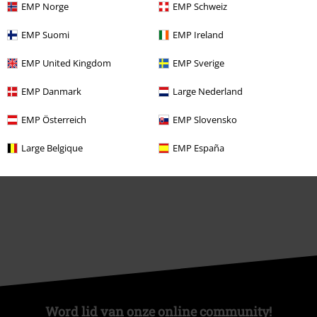
EMP Norge
EMP Schweiz
Large Studentenkorting
EMP Suomi
EMP Ireland
EMP Backstage Club
EMP United Kingdom
EMP Sverige
EMP Danmark
Large Nederland
Over Large
EMP Österreich
EMP Slovensko
Partnerprogramma's
Large Belgique
EMP España
Duurzaamheid
Word lid van onze online community!