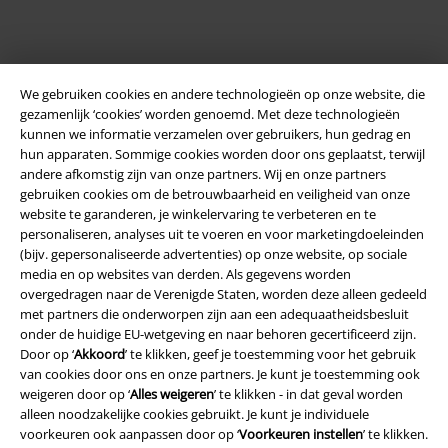
We gebruiken cookies en andere technologieën op onze website, die
gezamenlijk ‘cookies’ worden genoemd. Met deze technologieën
kunnen we informatie verzamelen over gebruikers, hun gedrag en
hun apparaten. Sommige cookies worden door ons geplaatst, terwijl
andere afkomstig zijn van onze partners. Wij en onze partners
Legal
gebruiken cookies om de betrouwbaarheid en veiligheid van onze
website te garanderen, je winkelervaring te verbeteren en te
Algemene Voorwaarden
personaliseren, analyses uit te voeren en voor marketingdoeleinden
(bijv. gepersonaliseerde advertenties) op onze website, op sociale
Bedrijfsgegevens
media en op websites van derden. Als gegevens worden
overgedragen naar de Verenigde Staten, worden deze alleen gedeeld
Privacyverklaring
met partners die onderworpen zijn aan een adequaatheidsbesluit
onder de huidige EU-wetgeving en naar behoren gecertificeerd zijn.
Verklaring van conformiteit
Door op ‘
Akkoord
’ te klikken, geef je toestemming voor het gebruik
van cookies door ons en onze partners. Je kunt je toestemming ook
weigeren door op ‘
Alles weigeren
’ te klikken - in dat geval worden
Informatie over toegankelijkheid
alleen noodzakelijke cookies gebruikt. Je kunt je individuele
voorkeuren ook aanpassen door op ‘
Voorkeuren instellen
’ te klikken.
Cookie-instellingen