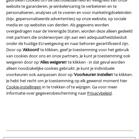
Legal
website te garanderen, je winkelervaring te verbeteren en te
personaliseren, analyses uit te voeren en voor marketingdoeleinden
Algemene Voorwaarden
(bijv. gepersonaliseerde advertenties) op onze website, op sociale
media en op websites van derden. Als gegevens worden
Bedrijfsgegevens
overgedragen naar de Verenigde Staten, worden deze alleen gedeeld
met partners die onderworpen zijn aan een adequaatheidsbesluit
Privacyverklaring
onder de huidige EU-wetgeving en naar behoren gecertificeerd zijn.
Door op ‘
Akkoord
’ te klikken, geef je toestemming voor het gebruik
Verklaring van conformiteit
van cookies door ons en onze partners. Je kunt je toestemming ook
weigeren door op ‘
Alles weigeren
’ te klikken - in dat geval worden
alleen noodzakelijke cookies gebruikt. Je kunt je individuele
Informatie over toegankelijkheid
voorkeuren ook aanpassen door op ‘
Voorkeuren instellen
’ te klikken.
Je hebt het recht om je toestemming op elk gewenst moment hier
Cookie-instellingen
Cookie-instellingen
in te trekken of te wijzigen. Ga voor meer
informatie over gegevensbescherming naar
Privacybeleid
.
Annuleer bestelling
Alle prijzen incl.
wettelijke BTW
© 1986-2026 Large Popmerchandising BV