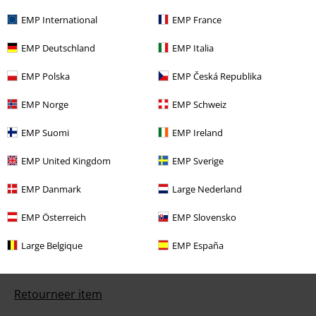
EMP International
EMP France
EMP Deutschland
EMP Italia
EMP Polska
EMP Česká Republika
Onze klantenservice staat voor je klaar
Je kunt ons morgen bereiken van 09:00 uur s morgens tot {1} uur s
EMP Norge
EMP Schweiz
middags.
Meer informatie
EMP Suomi
EMP Ireland
Begin chat
EMP United Kingdom
EMP Sverige
EMP Danmark
Large Nederland
Klantenservice
EMP Österreich
EMP Slovensko
Veelgestelde vragen
Large Belgique
EMP España
Retourvoorwaarden
Retourneer item