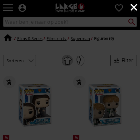
×
Large
0
–
Muziek-,
Packst
Zoek
zoeken
entertainment-,
in
en
catalogus
gaming-
Films & Series
Films en tv
Superman
Figuren (9)
merch
+
alternatieve
Filter
kleding
%
%