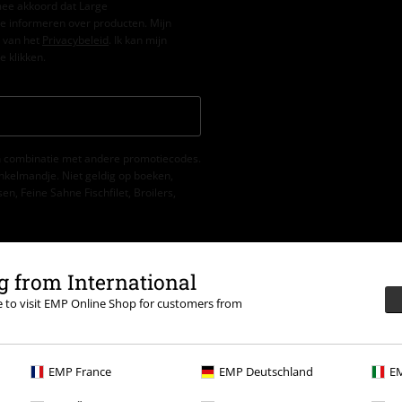
mee akkoord dat Large
e informeren over producten. Mijn
 van het
Privacybeleid
. Ik kan mijn
e klikken.
 in combinatie met andere promotiecodes.
nkelmandje. Niet geldig op boeken,
, Feine Sahne Fischfilet, Broilers,
 from International
re to visit EMP Online Shop for customers from
EMP France
EMP Deutschland
EM
ormatie