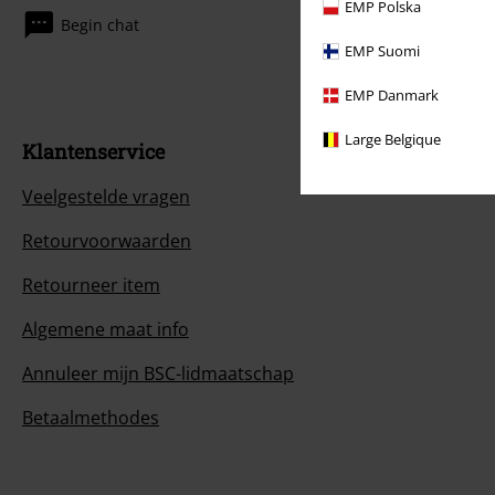
EMP Polska
Begin chat
EMP Suomi
EMP Danmark
Large Belgique
Klantenservice
Veelgestelde vragen
Retourvoorwaarden
Retourneer item
Algemene maat info
Annuleer mijn BSC-lidmaatschap
Betaalmethodes