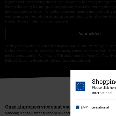
Ik geef hierbij toestemming om de Large-nieuwsbrief te ontvangen en ga er
Popmerchandising B.V. mijn persoonsgegevens verwerkt om mij regelmatig t
persoonsgegevens worden verwerkt in overeenstemming met de bepalingen
toestemming te allen tijde intrekken, bijvoorbeeld door op de ‘afmelden’-link t
Hier
kan ik me afmelden voor de nieuwsbrief.
Aanmelden
*Geldig voor 4 weken. Alleen online inwisselbaar. Kan niet worden gebruikt
Na het invoeren van de code wordt de korting automatisch verrekend in je wi
media, cadeaubonnen, Rammstein, (Till) Lindemann, Die Ärzte, Die Toten Hosen
Böhse Onkelz en artikelen die bijdragen aan een goed doel.
Shopping
Please click he
International
Onze klantenservice staat voor je klaar
EMP International
Vandaag is onze klantenservice bereikbaar van 09:00 tot 17:00.
Meer inf