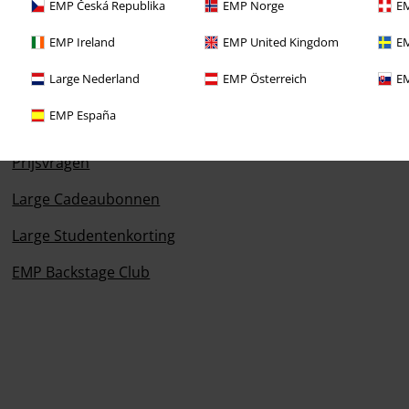
EMP Česká Republika
EMP Norge
EM
EMP Ireland
EMP United Kingdom
EM
Large Nederland
EMP Österreich
EM
EMP España
Overige acties
Prijsvragen
Large Cadeaubonnen
Large Studentenkorting
EMP Backstage Club