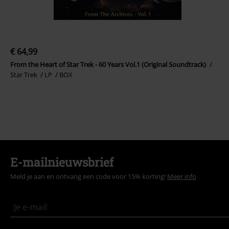
€ 64,99
From the Heart of Star Trek - 60 Years Vol.1 (Original Soundtrack)
Star Trek
LP
BOX
E-mailnieuwsbrief
Meld je aan en ontvang een code voor 15% korting!
Meer info