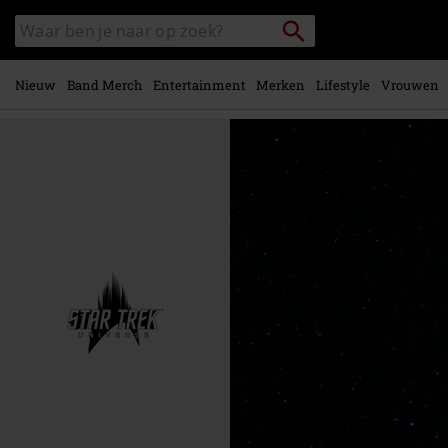
Overslaan
Packstation
Zoek
naar
zoeken
in
hoofdinhoud
catalogus
Nieuw
Band Merch
Entertainment
Merken
Lifestyle
Vrouwen