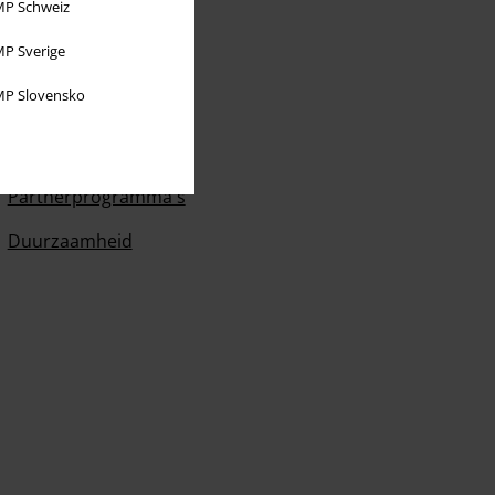
P Schweiz
P Sverige
P Slovensko
Over Large
Partnerprogramma's
Duurzaamheid