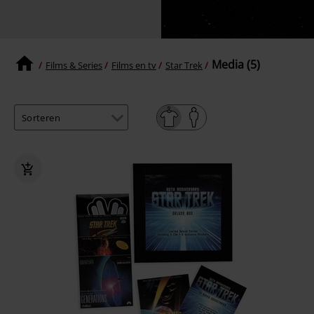
Media (5)
Films & Series
Films en tv
Star Trek