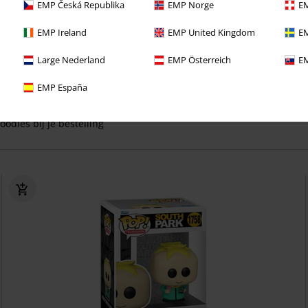
EMP Česká Republika
EMP Norge
EM
EMP Ireland
EMP United Kingdom
EM
ect van deze voordelen bij je eerste bestelling!
Large Nederland
EMP Österreich
EM
 lang GEEN VERZENDKOSTEN
EMP España
eve aanbiedingen en kortingen
oodies bij je bestelling