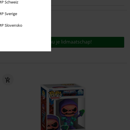
P Schweiz
P Sverige
P Slovensko
Voor slechts
€ 9,95
jaar!
Bestel nu je lidmaatschap!