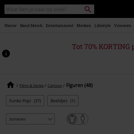
Overslaan
Packstation
Zoek
naar
zoeken
in
hoofdinhoud
catalogus
Nieuw
Band Merch
Entertainment
Merken
Lifestyle
Vrouwen
Tot 70% KORTING 
Figuren (48)
Films & Series
Cartoon
Funko Pop!
(37)
Beeldjes
(1)