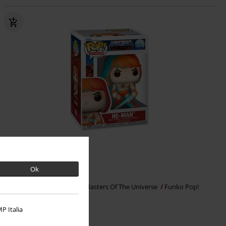
%
Ok
€ 16,99
He-Man vinylfiguur 1775
Masters Of The Universe
Funko Pop!
P Italia