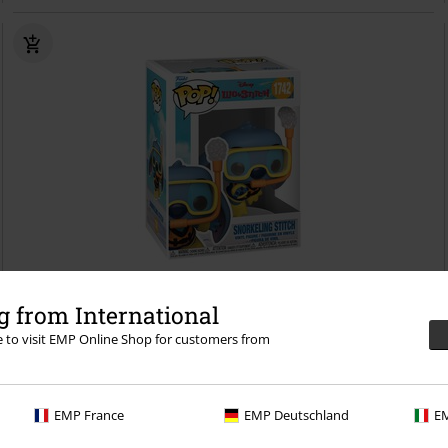
%
 from International
re to visit EMP Online Shop for customers from
€ 14,99
Snorkeling Stitch vinylfiguur 1742
Lilo & Stitch
Funko Pop!
EMP France
EMP Deutschland
EM