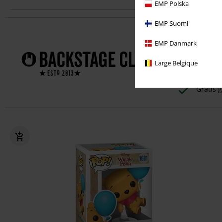
EMP Polska
EMP Suomi
Profiteer dir
EMP Danmark
1 jaar
Large Belgique
Exclusi
Gratis g