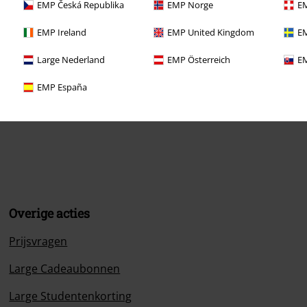
EMP Česká Republika
EMP Norge
EM
EMP Ireland
EMP United Kingdom
EM
Large Nederland
EMP Österreich
EM
EMP España
ormatie
Overige acties
Prijsvragen
Large Cadeaubonnen
Large Studentenkorting