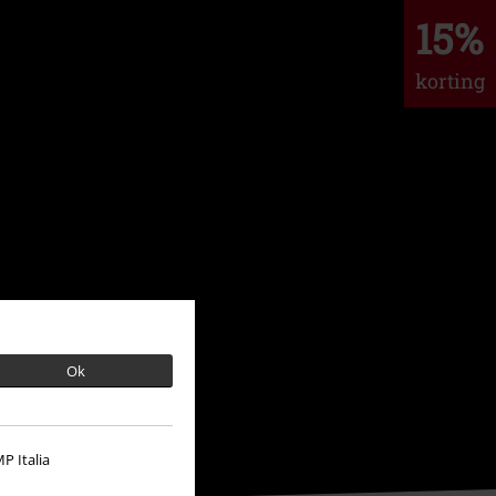
15%
korting
Ok
P Italia