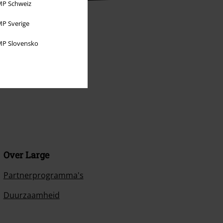
P Schweiz
P Sverige
P Slovensko
Over Large
Partnerprogramma's
Duurzaamheid