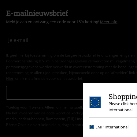
E-mailnieuwsbrief
Meld je aan en ontvang een code voor 15% korting!
Meer info
Ik geef hierbij toestemming om de Large-nieuwsbrief te ontvangen en ga er
Popmerchandising B.V. mijn persoonsgegevens verwerkt om mij regelmatig t
persoonsgegevens worden verwerkt in overeenstemming met de bepalingen
toestemming te allen tijde intrekken, bijvoorbeeld door op de ‘afmelden’-link t
Hier
kan ik me afmelden voor de nieuwsbrief.
Aanmelden
Shopping
Please click he
*Geldig voor 4 weken. Alleen online inwisselbaar. Kan niet worden gebruikt
International
Na het invoeren van de code wordt de korting automatisch verrekend in je wi
media, cadeaubonnen, Rammstein, (Till) Lindemann, Die Ärzte, Die Toten Hosen
Böhse Onkelz en artikelen die bijdragen aan een goed doel.
EMP International