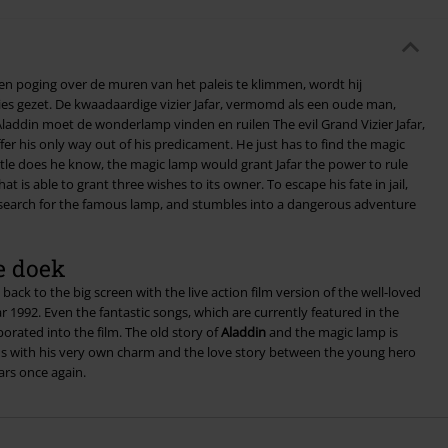
 een poging over de muren van het paleis te klimmen, wordt hij
s gezet. De kwaadaardige vizier Jafar, vermomd als een oude man,
et de wonderlamp vinden en ruilen The evil Grand Vizier Jafar,
er his only way out of his predicament. He just has to find the magic
ittle does he know, the magic lamp would grant Jafar the power to rule
at is able to grant three wishes to its owner. To escape his fate in jail,
search for the famous lamp, and stumbles into a dangerous adventure
e doek
back to the big screen with the live action film version of the well-loved
 1992. Even the fantastic songs, which are currently featured in the
orated into the film. The old story of
Aladdin
and the magic lamp is
 us with his very own charm and the love story between the young hero
ars once again.