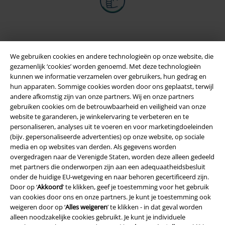
We gebruiken cookies en andere technologieën op onze website, die
gezamenlijk ‘cookies’ worden genoemd. Met deze technologieën
kunnen we informatie verzamelen over gebruikers, hun gedrag en
hun apparaten. Sommige cookies worden door ons geplaatst, terwijl
andere afkomstig zijn van onze partners. Wij en onze partners
gebruiken cookies om de betrouwbaarheid en veiligheid van onze
website te garanderen, je winkelervaring te verbeteren en te
Legal
personaliseren, analyses uit te voeren en voor marketingdoeleinden
(bijv. gepersonaliseerde advertenties) op onze website, op sociale
Algemene Voorwaarden
media en op websites van derden. Als gegevens worden
overgedragen naar de Verenigde Staten, worden deze alleen gedeeld
Bedrijfsgegevens
met partners die onderworpen zijn aan een adequaatheidsbesluit
onder de huidige EU-wetgeving en naar behoren gecertificeerd zijn.
Privacyverklaring
Door op ‘
Akkoord
’ te klikken, geef je toestemming voor het gebruik
van cookies door ons en onze partners. Je kunt je toestemming ook
weigeren door op ‘
Alles weigeren
’ te klikken - in dat geval worden
Verklaring van conformiteit
alleen noodzakelijke cookies gebruikt. Je kunt je individuele