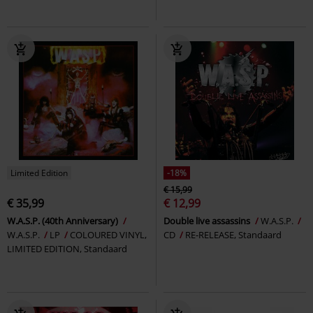
Limited Edition
-18%
€ 15,99
€ 35,99
€ 12,99
W.A.S.P. (40th Anniversary)
Double live assassins
W.A.S.P.
W.A.S.P.
LP
COLOURED VINYL,
CD
RE-RELEASE, Standaard
LIMITED EDITION, Standaard