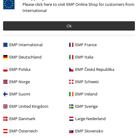
Please click here to visit EMP Online Shop for customers from
EDITION, Standaard
International
Ok
Wasp Merch
EMP International
EMP France
EMP Deutschland
EMP Italia
15%
E-mailnieuwsbrief
EMP Polska
EMP Česká Republika
korting
Meld je aan en ontvang een code voor 15%
EMP Norge
EMP Schweiz
korting!
Meer info
EMP Suomi
EMP Ireland
EMP United Kingdom
EMP Sverige
Ik geef hierbij toestemming om de Large-nieuwsbrief te ontvangen en ga
EMP Danmark
Large Nederland
ermee akkoord dat Large Popmerchandising B.V. mijn persoonsgegevens
verwerkt om mij regelmatig te informeren over producten. Mijn
EMP Österreich
EMP Slovensko
persoonsgegevens worden verwerkt in overeenstemming met de