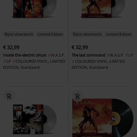
Bijna uitverkocht
Limited Edition
Bijna uitverkocht
Limited Edition
€ 32,99
€ 32,99
Inside the electric circus
W.A.S.P.
The last command
W.A.S.P.
LP
LP
COLOURED VINYL, LIMITED
COLOURED VINYL, LIMITED
EDITION, Standaard
EDITION, Standaard