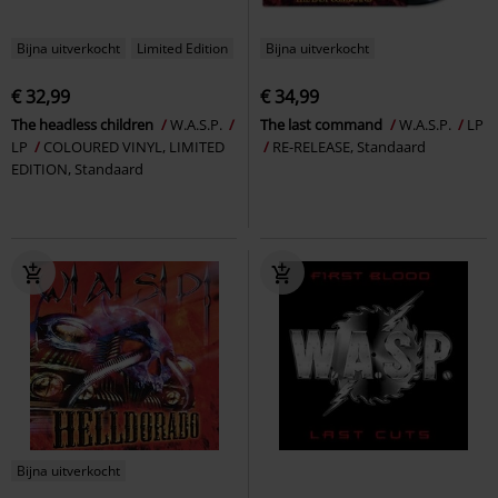
Bijna uitverkocht
Limited Edition
Bijna uitverkocht
€ 32,99
€ 34,99
The headless children
W.A.S.P.
The last command
W.A.S.P.
LP
LP
COLOURED VINYL, LIMITED
RE-RELEASE, Standaard
EDITION, Standaard
Bijna uitverkocht