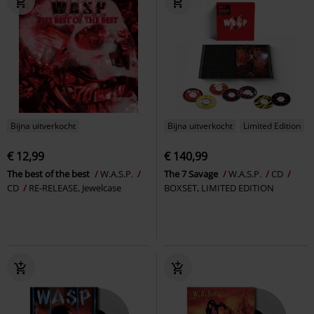
Bijna uitverkocht
Bijna uitverkocht
Limited Edition
€ 12,99
€ 140,99
The best of the best
W.A.S.P.
The 7 Savage
W.A.S.P.
CD
CD
RE-RELEASE, Jewelcase
BOXSET, LIMITED EDITION