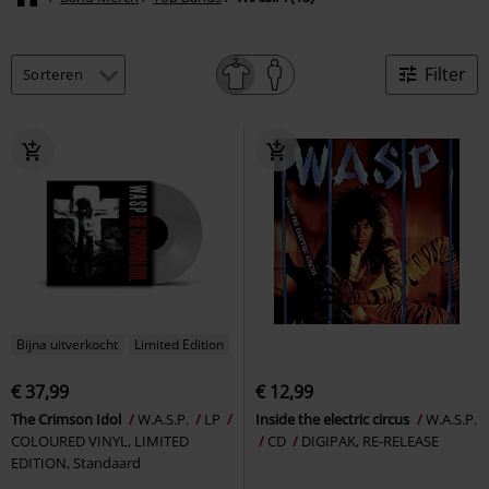
Filter
Bijna uitverkocht
Limited Edition
€ 37,99
€ 12,99
The Crimson Idol
W.A.S.P.
LP
Inside the electric circus
W.A.S.P.
COLOURED VINYL, LIMITED
CD
DIGIPAK, RE-RELEASE
EDITION, Standaard