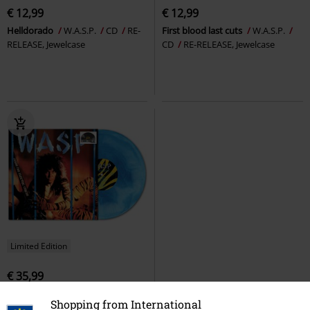
€ 12,99
€ 12,99
Helldorado
W.A.S.P.
CD
RE-
First blood last cuts
W.A.S.P.
RELEASE, Jewelcase
CD
RE-RELEASE, Jewelcase
Limited Edition
€ 35,99
Inside the electric circus
W.A.S.P.
Shopping from International
LP
COLOURED VINYL, LIMITED