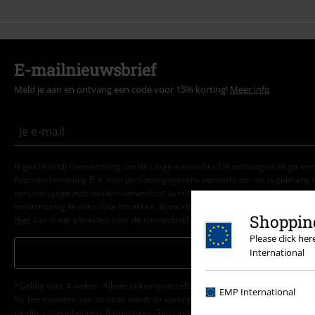
E-mailnieuwsbrief
Meld je aan en ontvang een code voor 15% korting!
Meer info
Ik geef hierbij toestemming om de Large-nieuwsbrief te ontvangen en ga er
Popmerchandising B.V. mijn persoonsgegevens verwerkt om mij regelmatig t
persoonsgegevens worden verwerkt in overeenstemming met de bepalingen
toestemming te allen tijde intrekken, bijvoorbeeld door op de ‘afmelden’-link t
Shopping
Hier
kan ik me afmelden voor de nieuwsbrief.
Please click he
Aanmelden
International
*Geldig voor 4 weken. Alleen online inwisselbaar. Kan niet worden gebruikt
EMP International
Na het invoeren van de code wordt de korting automatisch verrekend in je wi
media, cadeaubonnen, Rammstein, (Till) Lindemann, Die Ärzte, Die Toten Hosen