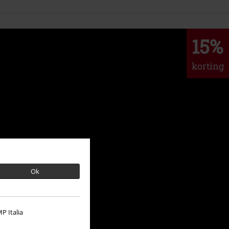
15%
korting
Ok
P Italia