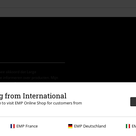
mee akkoord dat Large
e informeren over producten. Mijn
 van het
Privacybeleid
. Ik kan mijn
e klikken.
 from International
re to visit EMP Online Shop for customers from
 in combinatie met andere promotiecodes.
EMP France
EMP Deutschland
EM
nkelmandje. Niet geldig op boeken,
, Feine Sahne Fischfilet, Broilers,