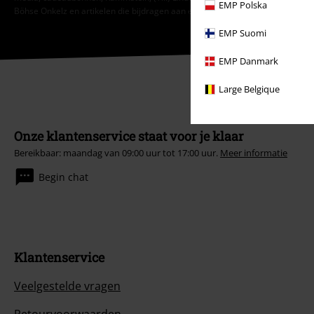
EMP Polska
Böhse Onkelz en artikelen die bijdragen aan een goed doel.
EMP Suomi
EMP Danmark
Large Belgique
Onze klantenservice staat voor je klaar
Bereikbaar: maandag van 09:00 uur tot 17:00 uur.
Meer informatie
Begin chat
Klantenservice
Veelgestelde vragen