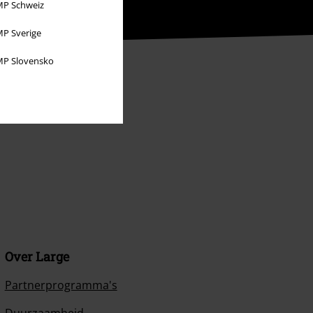
P Schweiz
P Sverige
P Slovensko
Over Large
Partnerprogramma's