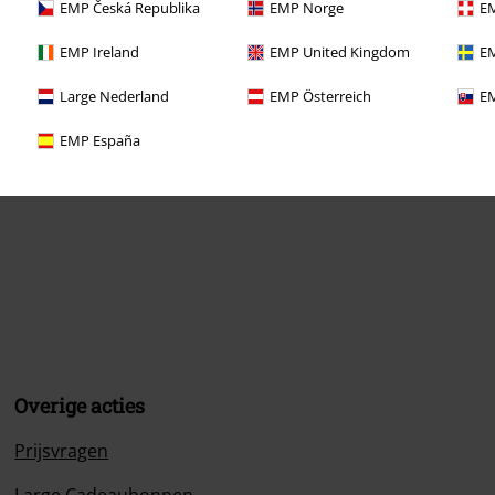
EMP Česká Republika
EMP Norge
EM
EMP Ireland
EMP United Kingdom
EM
Large Nederland
EMP Österreich
EM
EMP España
Overige acties
Prijsvragen