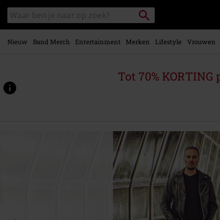
Overslaan
Packstation
Zoek
naar
zoeken
in
hoofdinhoud
catalogus
Nieuw
Band Merch
Entertainment
Merken
Lifestyle
Vrouwen
Tot 70% KORTING 