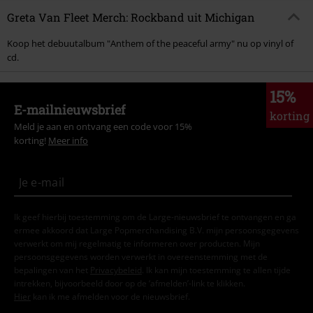
Greta Van Fleet Merch: Rockband uit Michigan
Koop het debuutalbum "Anthem of the peaceful army" nu op vinyl of
cd.
15%
E-mailnieuwsbrief
korting
Meld je aan en ontvang een code voor 15%
korting!
Meer info
Ik geef hierbij toestemming om de Large-nieuwsbrief te ontvangen en ga
ermee akkoord dat Large Popmerchandising B.V. mijn persoonsgegevens
verwerkt om mij regelmatig te informeren over producten. Mijn
persoonsgegevens worden verwerkt in overeenstemming met de
bepalingen van het
Privacybeleid
. Ik kan mijn toestemming te allen tijde
intrekken, bijvoorbeeld door op de ‘afmelden’-link te klikken.
Hier
kan ik me afmelden voor de nieuwsbrief.