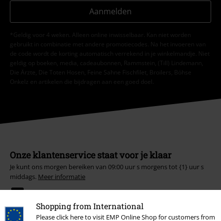
Aanmelden
*Geldig voor 4 weken. Alleen online inwisselbaar. Kan niet worden
gebruikt in combinatie met andere promotiecodes. Na het invoeren van
de code wordt de korting automatisch verrekend in je winkelmandje. Niet
geldig op boeken, media, cadeaubonnen, Rammstein, (Till) Lindemann,
Die Ärzte, Die Toten Hosen, Feine Sahne Fischfilet, Broilers, Böhse
Onkelz en artikelen die bijdragen aan een goed doel.
Onze klantenservice staat voor je klaar
Je kunt ons morgen bereiken van 09:00 uur s morgens tot {1} uur s
middags.
Meer informatie
Begin chat
Shopping from International
Please click here to visit EMP Online Shop for customers from