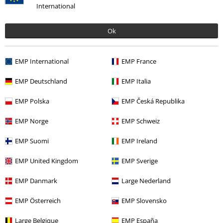
International
Klantenservice
Ok
Veelgestelde vragen
Retourvoorwaarden
EMP International
EMP France
Retourneer item
EMP Deutschland
EMP Italia
Algemene maat info
EMP Polska
EMP Česká Republika
Annuleer mijn BSC-lidmaatschap
EMP Norge
EMP Schweiz
Betaalmethodes
EMP Suomi
EMP Ireland
EMP United Kingdom
EMP Sverige
EMP Danmark
Large Nederland
Overige acties
EMP Österreich
EMP Slovensko
Prijsvragen
Large Belgique
EMP España