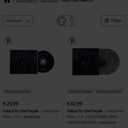
Band Merch
Top Bands
Greta Van Fleet (3)
Filter
Vooruitbestellen
Limited Edition
Vooruitbestellen
€ 20,99
€ 62,99
Palace for the People
Greta Van
Palace for the People
Greta Van
Fleet
CD
Jewelcase
Fleet
LP
COLOURED VINYL,
LIMITED EDITION, Standaard