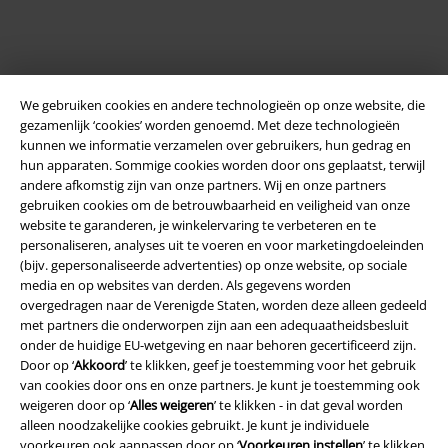
We gebruiken cookies en andere technologieën op onze website, die
gezamenlijk ‘cookies’ worden genoemd. Met deze technologieën
kunnen we informatie verzamelen over gebruikers, hun gedrag en
hun apparaten. Sommige cookies worden door ons geplaatst, terwijl
andere afkomstig zijn van onze partners. Wij en onze partners
Legal
gebruiken cookies om de betrouwbaarheid en veiligheid van onze
website te garanderen, je winkelervaring te verbeteren en te
Algemene Voorwaarden
personaliseren, analyses uit te voeren en voor marketingdoeleinden
(bijv. gepersonaliseerde advertenties) op onze website, op sociale
Bedrijfsgegevens
media en op websites van derden. Als gegevens worden
overgedragen naar de Verenigde Staten, worden deze alleen gedeeld
met partners die onderworpen zijn aan een adequaatheidsbesluit
Privacyverklaring
onder de huidige EU-wetgeving en naar behoren gecertificeerd zijn.
Door op ‘
Akkoord
’ te klikken, geef je toestemming voor het gebruik
Verklaring van conformiteit
van cookies door ons en onze partners. Je kunt je toestemming ook
weigeren door op ‘
Alles weigeren
’ te klikken - in dat geval worden
Informatie over toegankelijkheid
alleen noodzakelijke cookies gebruikt. Je kunt je individuele
voorkeuren ook aanpassen door op ‘
Voorkeuren instellen
’ te klikken.