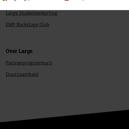
Large Cadeaubonnen
Large Studentenkorting
EMP Backstage Club
Over Large
Partnerprogramma's
Duurzaamheid