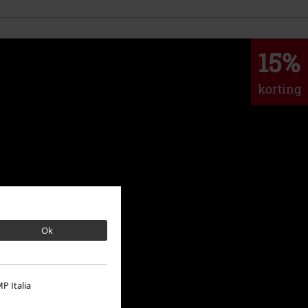
15%
korting
Ok
P Italia