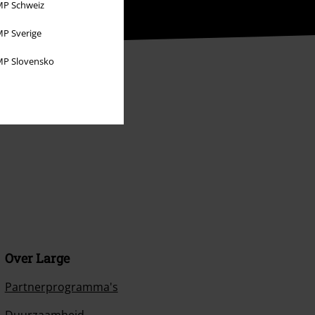
P Schweiz
P Sverige
P Slovensko
Over Large
Partnerprogramma's