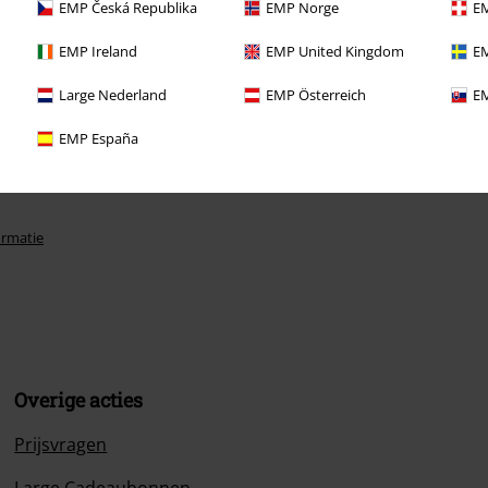
EMP Česká Republika
EMP Norge
EM
EMP Ireland
EMP United Kingdom
EM
Large Nederland
EMP Österreich
EM
EMP España
ormatie
Overige acties
Prijsvragen