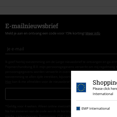
E-mailnieuwsbrief
Meld je aan en ontvang een code voor 15% korting!
Meer info
Ik geef hierbij toestemming om de Large-nieuwsbrief te ontvangen en ga er
Popmerchandising B.V. mijn persoonsgegevens verwerkt om mij regelmatig t
persoonsgegevens worden verwerkt in overeenstemming met de bepalingen
toestemming te allen tijde intrekken, bijvoorbeeld door op de ‘afmelden’-link t
Shopping
Hier
kan ik me afmelden voor de nieuwsbrief.
Please click he
Aanmelden
International
*Geldig voor 4 weken. Alleen online inwisselbaar. Kan niet worden gebruikt
EMP International
Na het invoeren van de code wordt de korting automatisch verrekend in je wi
media, cadeaubonnen, Rammstein, (Till) Lindemann, Die Ärzte, Die Toten Hosen