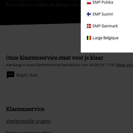
EMP Polska
Böhse Onkelz en artikelen die bijdragen aan een goed doel.
EMP Suomi
EMP Danmark
Large Belgique
Onze klantenservice staat voor je klaar
Vandaag is onze klantenservice bereikbaar van 09:00 tot 17:00.
Meer inf
Begin chat
Klantenservice
Veelgestelde vragen