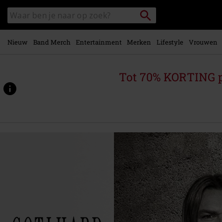
Overslaan
Packstation
Zoek
naar
zoeken
in
hoofdinhoud
catalogus
Nieuw
Band Merch
Entertainment
Merken
Lifestyle
Vrouwen
Tot 70% KORTING 