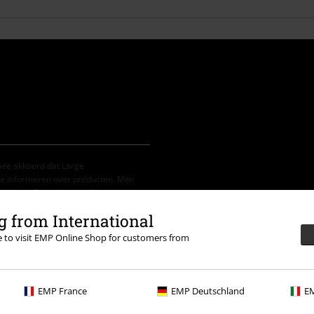
mee akkoord dat Large
e informeren over producten. Mijn
 van het
Privacybeleid
. Ik kan mijn
e klikken.
 from International
re to visit EMP Online Shop for customers from
 in combinatie met andere promotiecodes.
EMP France
EMP Deutschland
EM
nkelmandje. Niet geldig op boeken,
, Feine Sahne Fischfilet, Broilers,