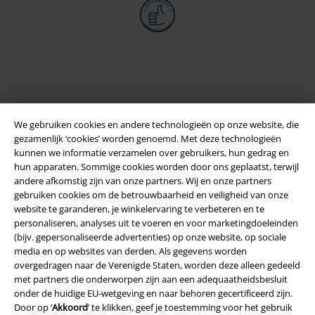
We gebruiken cookies en andere technologieën op onze website, die
gezamenlijk ‘cookies’ worden genoemd. Met deze technologieën
kunnen we informatie verzamelen over gebruikers, hun gedrag en
hun apparaten. Sommige cookies worden door ons geplaatst, terwijl
andere afkomstig zijn van onze partners. Wij en onze partners
Legal
gebruiken cookies om de betrouwbaarheid en veiligheid van onze
website te garanderen, je winkelervaring te verbeteren en te
Algemene Voorwaarden
personaliseren, analyses uit te voeren en voor marketingdoeleinden
(bijv. gepersonaliseerde advertenties) op onze website, op sociale
Bedrijfsgegevens
media en op websites van derden. Als gegevens worden
overgedragen naar de Verenigde Staten, worden deze alleen gedeeld
Privacyverklaring
met partners die onderworpen zijn aan een adequaatheidsbesluit
onder de huidige EU-wetgeving en naar behoren gecertificeerd zijn.
Verklaring van conformiteit
Door op ‘
Akkoord
’ te klikken, geef je toestemming voor het gebruik