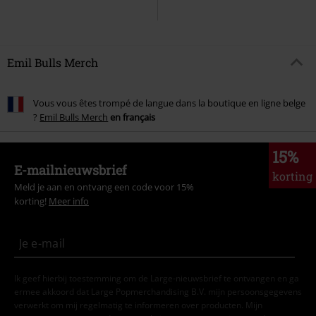
Emil Bulls Merch
Vous vous êtes trompé de langue dans la boutique en ligne belge
?
Emil Bulls Merch
en français
15%
E-mailnieuwsbrief
korting
Meld je aan en ontvang een code voor 15%
korting!
Meer info
Ik geef hierbij toestemming om de Large-nieuwsbrief te ontvangen en ga
ermee akkoord dat Large Popmerchandising B.V. mijn persoonsgegevens
verwerkt om mij regelmatig te informeren over producten. Mijn