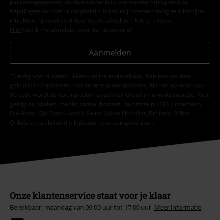
persoonsgegevens worden verwerkt in overeenstemming met de
bepalingen van het
Privacybeleid
. Ik kan mijn toestemming te allen tijde
intrekken, bijvoorbeeld door op de ‘afmelden’-link te klikken.
Hier
kan ik me afmelden voor de nieuwsbrief.
Aanmelden
*Geldig voor 4 weken. Alleen online inwisselbaar. Kan niet worden
gebruikt in combinatie met andere promotiecodes. Na het invoeren van
de code wordt de korting automatisch verrekend in je winkelmandje. Niet
geldig op boeken, media, cadeaubonnen, Rammstein, (Till) Lindemann,
Die Ärzte, Die Toten Hosen, Feine Sahne Fischfilet, Broilers, Böhse
Onkelz en artikelen die bijdragen aan een goed doel.
Onze klantenservice staat voor je klaar
Bereikbaar: maandag van 09:00 uur tot 17:00 uur.
Meer informatie