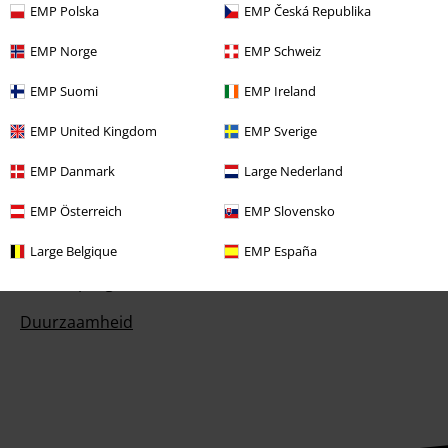
EMP Polska
EMP Česká Republika
Prijsvragen
EMP Norge
EMP Schweiz
Large Cadeaubonnen
EMP Suomi
EMP Ireland
Large Studentenkorting
EMP United Kingdom
EMP Sverige
EMP Backstage Club
EMP Danmark
Large Nederland
EMP Österreich
EMP Slovensko
Over Large
Large Belgique
EMP España
Partnerprogramma's
Duurzaamheid