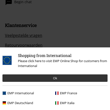
Begin chat
Klantenservice
Veelgestelde vragen
Retourvoorwaarden
Retourneer item
Shopping from International
Please click here to visit EMP Online Shop for customers from
Algemene maat info
International
Annuleer mijn BSC-lidmaatschap
Ok
Betaalmethodes
EMP International
EMP France
EMP Deutschland
EMP Italia
Overige acties