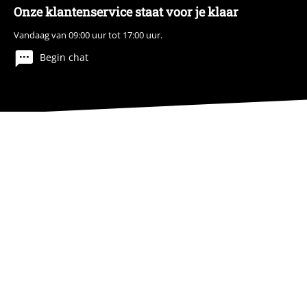
Onze klantenservice staat voor je klaar
Vandaag van 09:00 uur tot 17:00 uur.
Begin chat
Legal
Algemene Voorwaarden
Bedrijfsgegevens
Privacyverklaring
Verklaring van conformiteit