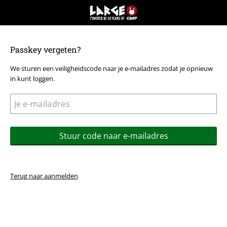
Large
–
Muziek-,
entertainment-,
Passkey vergeten?
en
gaming-
We sturen een veiligheidscode naar je e-mailadres zodat je opnieuw
merch
in kunt loggen.
+
alternatieve
kleding
Stuur code naar e-mailadres
Terug naar aanmelden