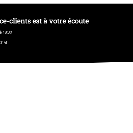
ce-clients est à votre écoute
à 18:30
Chat
Éditeur
Clauses de confidentialité
ets et protection de l'environnement
Déclaration de Conformité
essibilité
Paramètres des Cookies