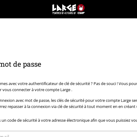
EMP
-
Merchandising
Musique,
Gaming,
Films
&
Séries
TV
-
 mot de passe
Modes
alternatives
es avec votre authentificateur de clé de sécurité ? Pas de souci ! Vous po
 vous connecter à votre compte Large .
onnexion avec mot de passe, les clés de sécurité pour votre compte Large s
ez repasser à la connexion via clé de sécurité à tout moment en en créant 
un code de sécurité à votre adresse électronique afin que vous puissiez vo