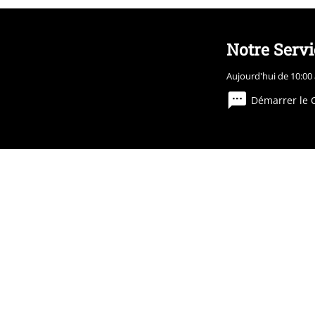
Notre Servi
Aujourd'hui de 10:00 
Démarrer le 
Légal
Conditions générales
Élimination des déch
Informations sur l'acc