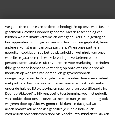
We gebruiken cookies en andere technologieën op onze website, die
gezamenlijk ‘cookies’ worden genoemd. Met deze technologieën
kunnen we informatie verzamelen over gebruikers, hun gedrag en
hun apparaten. Sommige cookies worden door ons geplaatst, terwijl
andere afkomstig zijn van onze partners. Wij en onze partners
Legal
gebruiken cookies om de betrouwbaarheid en veiligheid van onze
website te garanderen, je winkelervaring te verbeteren en te
Algemene Voorwaarden
personaliseren, analyses uit te voeren en voor marketingdoeleinden
(bijv. gepersonaliseerde advertenties) op onze website, op sociale
Bedrijfsgegevens
media en op websites van derden. Als gegevens worden
overgedragen naar de Verenigde Staten, worden deze alleen gedeeld
met partners die onderworpen zijn aan een adequaatheidsbesluit
Privacyverklaring
onder de huidige EU-wetgeving en naar behoren gecertificeerd zijn.
Door op ‘
Akkoord
’ te klikken, geef je toestemming voor het gebruik
Verklaring van conformiteit
van cookies door ons en onze partners. Je kunt je toestemming ook
weigeren door op ‘
Alles weigeren
’ te klikken - in dat geval worden
Informatie over toegankelijkheid
alleen noodzakelijke cookies gebruikt. Je kunt je individuele
voorkeuren ook aanpassen door op ‘
Voorkeuren instellen
’ te klikken.