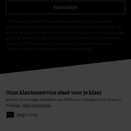
Aanmelden
*Geldig voor 4 weken. Alleen online inwisselbaar. Kan niet worden
gebruikt in combinatie met andere promotiecodes. Na het invoeren van
de code wordt de korting automatisch verrekend in je winkelmandje. Niet
geldig op boeken, media, cadeaubonnen, Rammstein, (Till) Lindemann,
Die Ärzte, Die Toten Hosen, Feine Sahne Fischfilet, Broilers, Böhse
Onkelz en artikelen die bijdragen aan een goed doel.
Onze klantenservice staat voor je klaar
Je kunt ons morgen bereiken van 09:00 uur s morgens tot {1} uur s
middags.
Meer informatie
Begin chat