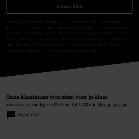
Aanmelden
*Geldig voor 4 weken. Alleen online inwisselbaar. Kan niet worden
gebruikt in combinatie met andere promotiecodes. Na het invoeren van
de code wordt de korting automatisch verrekend in je winkelmandje. Niet
geldig op boeken, media, cadeaubonnen, Rammstein, (Till) Lindemann,
Die Ärzte, Die Toten Hosen, Feine Sahne Fischfilet, Broilers, Böhse
Onkelz en artikelen die bijdragen aan een goed doel.
Onze klantenservice staat voor je klaar
Bereikbaar: maandag van 09:00 uur tot 17:00 uur.
Meer informatie
Begin chat