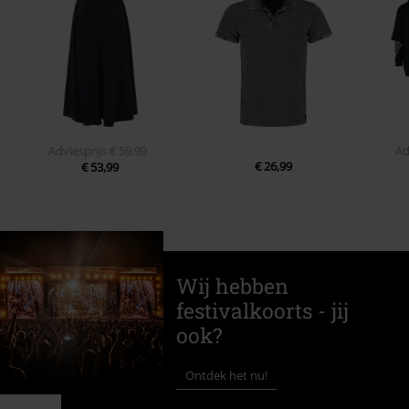
Adviesprijs
€ 59,99
Ad
€ 26,99
€ 53,99
Wij hebben
festivalkoorts - jij
ook?
Ontdek het nu!