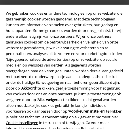
We gebruiken cookies en andere technologieën op onze website, die
gezamenlijk ‘cookies’ worden genoemd. Met deze technologieën
kunnen we informatie verzamelen over gebruikers, hun gedrag en
hun apparaten. Sommige cookies worden door ons geplaatst, terwijl
andere afkomstig zijn van onze partners. Wij en onze partners
gebruiken cookies om de betrouwbaarheid en veiligheid van onze
website te garanderen, je winkelervaring te verbeteren en te
Legal
personaliseren, analyses uit te voeren en voor marketingdoeleinden
(bijv. gepersonaliseerde advertenties) op onze website, op sociale
Algemene Voorwaarden
media en op websites van derden. Als gegevens worden
overgedragen naar de Verenigde Staten, worden deze alleen gedeeld
Bedrijfsgegevens
met partners die onderworpen zijn aan een adequaatheidsbesluit
onder de huidige EU-wetgeving en naar behoren gecertificeerd zijn.
Privacyverklaring
Door op ‘
Akkoord
’ te klikken, geef je toestemming voor het gebruik
van cookies door ons en onze partners. Je kunt je toestemming ook
weigeren door op ‘
Alles weigeren
’ te klikken - in dat geval worden
Verklaring van conformiteit
alleen noodzakelijke cookies gebruikt. Je kunt je individuele
voorkeuren ook aanpassen door op ‘
Voorkeuren instellen
’ te klikken.
Informatie over toegankelijkheid
Je hebt het recht om je toestemming op elk gewenst moment hier
Cookie-instellingen
in te trekken of te wijzigen. Ga voor meer
Cookie-instellingen
informatie over gegevensbescherming naar
Privacybeleid
.