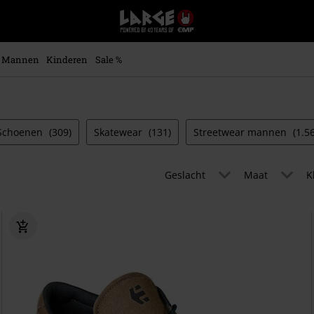
Large
–
Muziek-,
entertainment-,
Mannen
Kinderen
Sale %
en
gaming-
merch
+
alternatieve
Schoenen
(309)
Skatewear
(131)
Streetwear mannen
(1.5
kleding
Geslacht
Maat
K