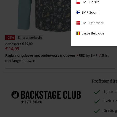
EMP Polska
EMP Suomi
EMP Danmark
Large Belgique
-62%
Bijna uitverkocht
Adviesprijs
€ 39,99
€ 14,99
Raglan longsleeve met ouderwetse motieven
RED by EMP
Shirt
met lange mouwen
Profiteer dir
1 jaar
Exclusi
Gratis g