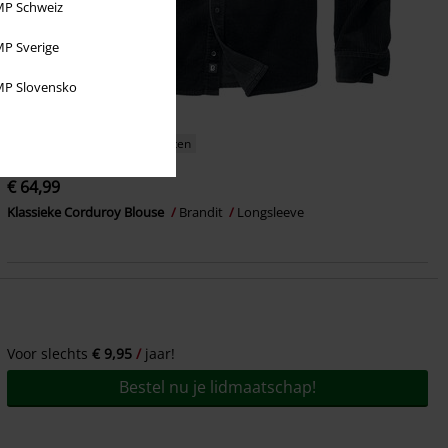
P Schweiz
P Sverige
P Slovensko
Bijna uitverkocht
Grote maten
€ 64,99
Klassieke Corduroy Blouse
Brandit
Longsleeve
Voor slechts
€ 9,95
jaar!
Bestel nu je lidmaatschap!