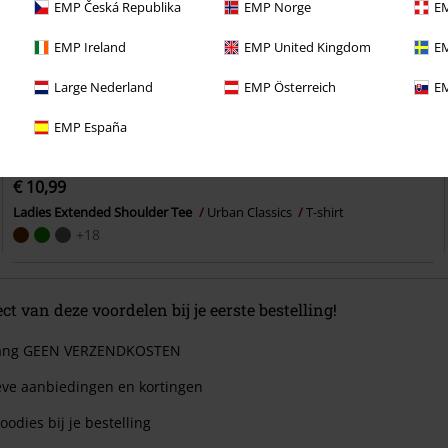
EMP Česká Republika
EMP Norge
EM
EMP Ireland
EMP United Kingdom
EM
Large Nederland
EMP Österreich
EM
EMP España
Bijna uitverkocht
Grote maten
€ 10,99
Ladies Extended Shoulder Tee
Urban Classics
T-shirt
+18
ect van deze voordelen bij je eerste bestelling!
 lang GEEN VERZENDKOSTEN
eve aanbiedingen en kortingen
oodies bij je bestelling