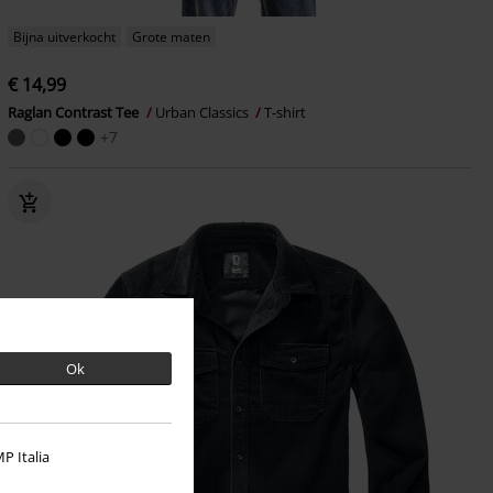
Bijna uitverkocht
Grote maten
€ 14,99
Raglan Contrast Tee
Urban Classics
T-shirt
+7
Ok
P Italia