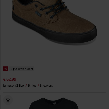
%
Bijna uitverkocht
€ 62,99
Jameson 2 Eco
Etnies
Sneakers