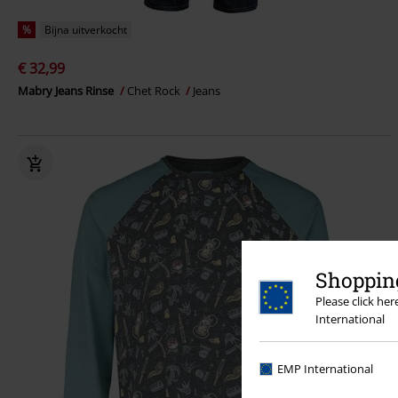
%
Bijna uitverkocht
€ 32,99
Mabry Jeans Rinse
Chet Rock
Jeans
Shopping
Please click he
International
EMP International