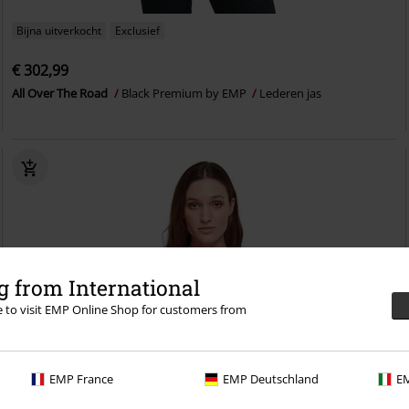
Bijna uitverkocht
Exclusief
€ 302,99
All Over The Road
Black Premium by EMP
Lederen jas
 from International
re to visit EMP Online Shop for customers from
EMP France
EMP Deutschland
EM