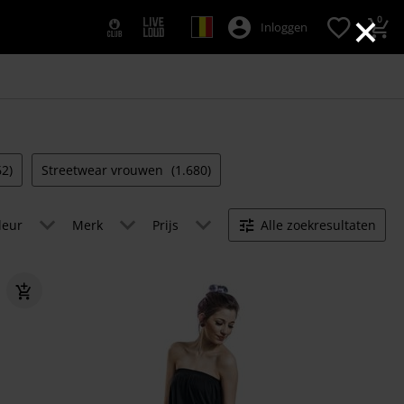
×
0
Inloggen
62)
Streetwear vrouwen
(1.680)
leur
Merk
Prijs
Alle zoekresultaten