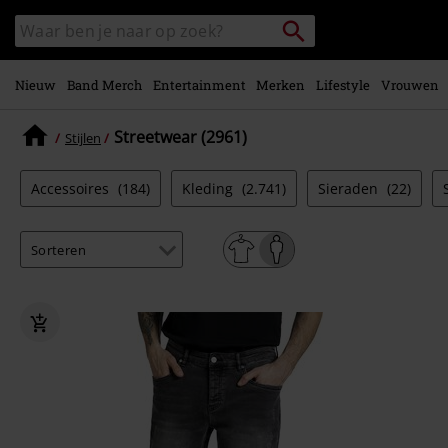
Overslaan
Packstation
Zoek
naar
zoeken
in
hoofdinhoud
catalogus
Nieuw
Band Merch
Entertainment
Merken
Lifestyle
Vrouwen
Streetwear (2961)
Stijlen
Accessoires
(184)
Kleding
(2.741)
Sieraden
(22)