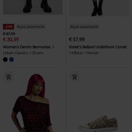
-20%
Bijna uitverkocht
Bijna uitverkocht
€ 37,99
€ 30,39
€ 57,99
Women’s Denim Bermudas
Violet's Ballard Underbust Corset
Urban Classics
Shorts
Killstar
Korset