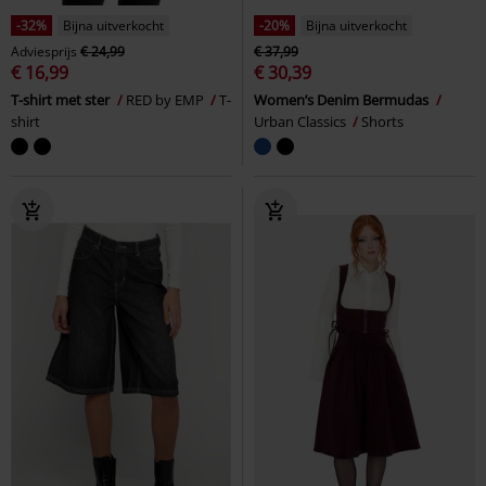
-32%
Bijna uitverkocht
-20%
Bijna uitverkocht
Adviesprijs
€ 24,99
€ 37,99
€ 16,99
€ 30,39
T-shirt met ster
RED by EMP
T-
Women’s Denim Bermudas
shirt
Urban Classics
Shorts