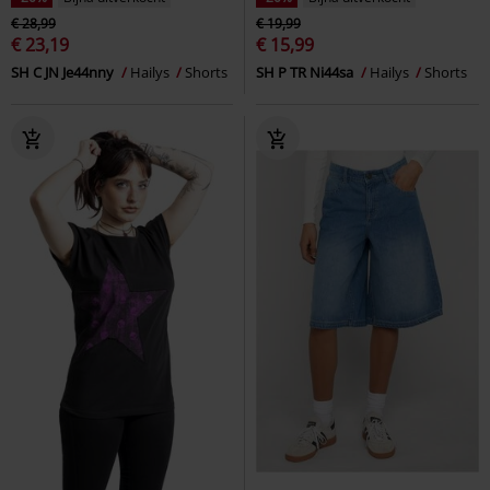
€ 28,99
€ 19,99
€ 23,19
€ 15,99
SH C JN Je44nny
Hailys
Shorts
SH P TR Ni44sa
Hailys
Shorts