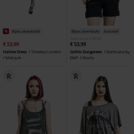
%
Bijna uitverkocht
Bijna uitverkocht
Exclusief
Adviesprijs
€ 59,99
€ 53,99
€ 53,99
Harlow Dress
Timeless London
Gothic Dungarees
Gothicana by
Midi-jurk
EMP
Shorts