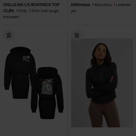
ONLLILIAN L/S BOATNECK TOP
MWInessa
Mauritius
Lederen
CS JRS
Only
Shirt met lange
jas
mouwen