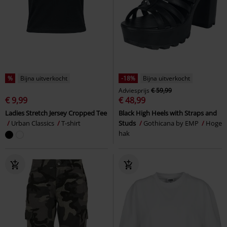
%
Bijna uitverkocht
-18%
Bijna uitverkocht
Adviesprijs
€ 59,99
€ 9,99
€ 48,99
Ladies Stretch Jersey Cropped Tee
Black High Heels with Straps and
Urban Classics
T-shirt
Studs
Gothicana by EMP
Hoge
hak