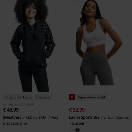
Bijna uitverkocht
Exclusief
%
Bijna uitverkocht
Adviesprijs
€ 49,99
€ 43,99
€ 32,99
Sweatvest
RED by EMP
Vest
Ladies Sports Bra
Urban Classics
met capuchon
Bustier