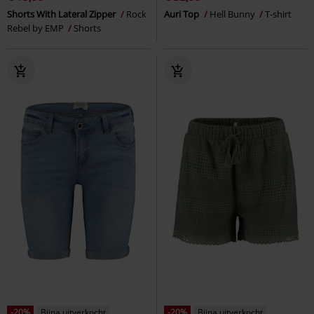
Shorts With Lateral Zipper
Rock
Auri Top
Hell Bunny
T-shirt
Rebel by EMP
Shorts
-20%
Bijna uitverkocht
-20%
Bijna uitverkocht