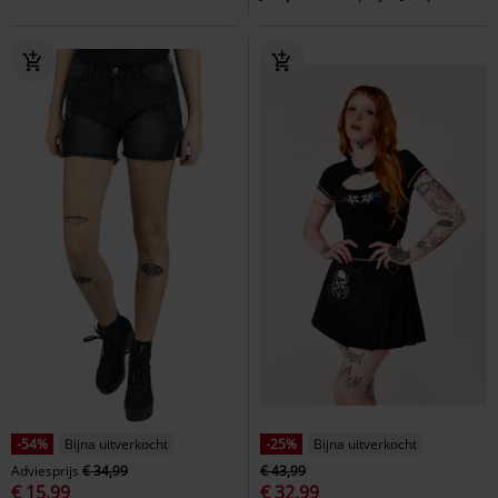
-54%
Bijna uitverkocht
-25%
Bijna uitverkocht
Adviesprijs
€ 34,99
€ 43,99
€ 15,99
€ 32,99