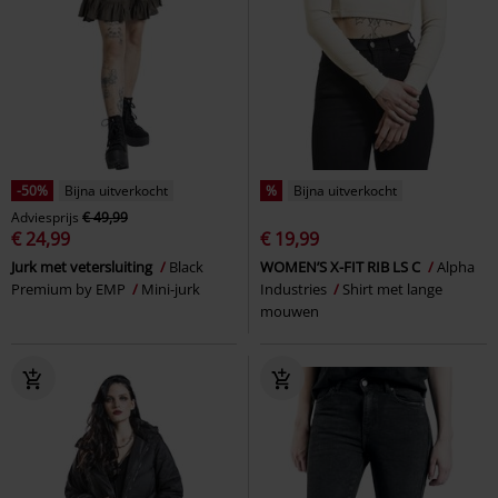
-50%
Bijna uitverkocht
%
Bijna uitverkocht
Adviesprijs
€ 49,99
€ 24,99
€ 19,99
Jurk met vetersluiting
Black
WOMEN’S X-FIT RIB LS C
Alpha
Premium by EMP
Mini-jurk
Industries
Shirt met lange
mouwen