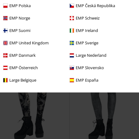
EMP Polska
EMP Česká Republika
€ 31,99
€ 32,99
€ 26,99
EMP Norge
EMP Schweiz
Liassa
Ragwear
Maxi-jurk
Fontana
Forvert
T-shirt
EMP Suomi
EMP Ireland
EMP United Kingdom
EMP Sverige
EMP Danmark
Large Nederland
EMP Österreich
EMP Slovensko
Large Belgique
EMP España