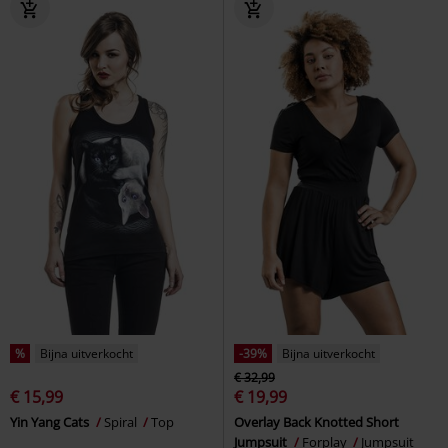
%
Bijna uitverkocht
-39%
Bijna uitverkocht
€ 32,99
€ 15,99
€ 19,99
Yin Yang Cats
Spiral
Top
Overlay Back Knotted Short
Jumpsuit
Forplay
Jumpsuit