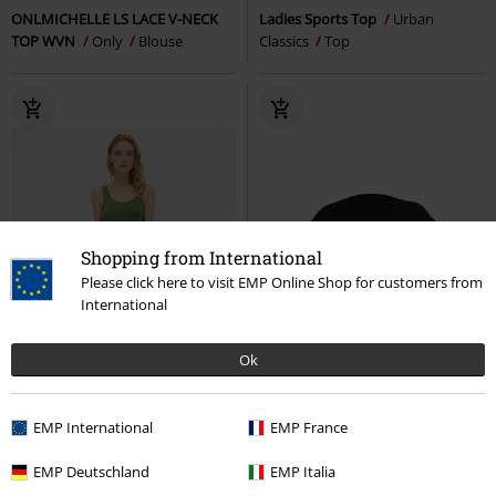
ONLMICHELLE LS LACE V-NECK
Ladies Sports Top
Urban
TOP WVN
Only
Blouse
Classics
Top
Shopping from International
Please click here to visit EMP Online Shop for customers from
International
Ok
EMP International
EMP France
EMP Deutschland
EMP Italia
%
Bijna uitverkocht
-15%
Bijna uitverkocht