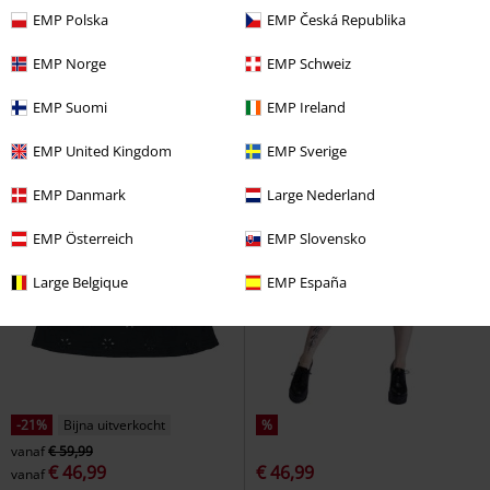
EMP Polska
EMP Česká Republika
EMP Norge
EMP Schweiz
EMP Suomi
EMP Ireland
EMP United Kingdom
EMP Sverige
EMP Danmark
Large Nederland
EMP Österreich
EMP Slovensko
Large Belgique
EMP España
-21%
Bijna uitverkocht
%
vanaf
€ 59,99
€ 46,99
€ 46,99
vanaf