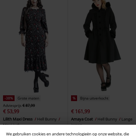
-38%
Grote maten
%
Bijna uitverkocht
Adviesprijs
€ 87,99
€ 53,99
€ 161,99
Lilith Maxi Dress
Hell Bunny
Amaya Coat
Hell Bunny
Lange
Maxi-jurk
jassen
We gebruiken cookies en andere technologieën op onze website, die