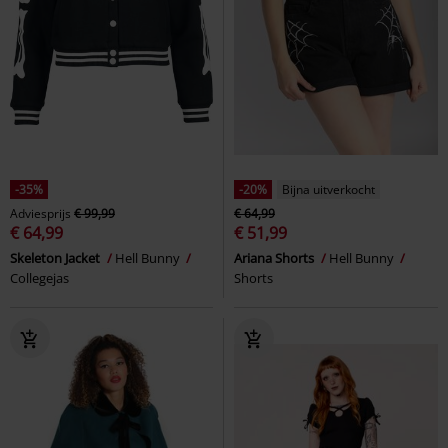
-35%
-20%
Bijna uitverkocht
Adviesprijs
€ 99,99
€ 64,99
€ 64,99
€ 51,99
Skeleton Jacket
Hell Bunny
Ariana Shorts
Hell Bunny
Collegejas
Shorts