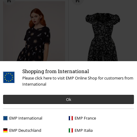
Shopping from International
Please click here to visit EMP Online Shop for customers from
International
Ok
%
Bijna uitverkocht
%
Bijna uitverkocht
€ 53,99
€ 68,99
EMP International
EMP France
Solaris Dress
Hell Bunny
Mini-
Mischief Midi Dress
Hell Bunny
EMP Deutschland
EMP Italia
jurk
Midi-jurk