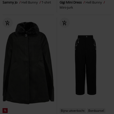
Sammy Jo
Hell Bunny
T-shirt
Gigi Mini Dress
Hell Bunny
Mini-jurk
%
Bijna uitverkocht
Borduursel