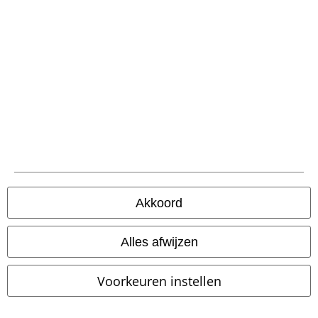
Maxi-jurk
Mini-jurk
Akkoord
Alles afwijzen
Voorkeuren instellen
%
Bijna uitverkocht
%
Bijna uitverkocht