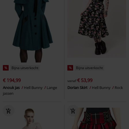
%
Bijna uitverkocht
%
Bijna uitverkocht
€ 194,99
€ 53,99
vanaf
Anouk jas
Hell Bunny
Lange
Dorian Skirt
Hell Bunny
Rock
jassen