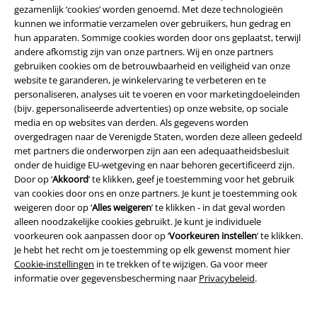
gezamenlijk ‘cookies’ worden genoemd. Met deze technologieën
kunnen we informatie verzamelen over gebruikers, hun gedrag en
hun apparaten. Sommige cookies worden door ons geplaatst, terwijl
andere afkomstig zijn van onze partners. Wij en onze partners
gebruiken cookies om de betrouwbaarheid en veiligheid van onze
website te garanderen, je winkelervaring te verbeteren en te
personaliseren, analyses uit te voeren en voor marketingdoeleinden
(bijv. gepersonaliseerde advertenties) op onze website, op sociale
media en op websites van derden. Als gegevens worden
overgedragen naar de Verenigde Staten, worden deze alleen gedeeld
met partners die onderworpen zijn aan een adequaatheidsbesluit
onder de huidige EU-wetgeving en naar behoren gecertificeerd zijn.
Door op ‘
Akkoord
’ te klikken, geef je toestemming voor het gebruik
van cookies door ons en onze partners. Je kunt je toestemming ook
weigeren door op ‘
Alles weigeren
’ te klikken - in dat geval worden
alleen noodzakelijke cookies gebruikt. Je kunt je individuele
voorkeuren ook aanpassen door op ‘
Voorkeuren instellen
’ te klikken.
Je hebt het recht om je toestemming op elk gewenst moment hier
%
Grote maten
%
Bijna uitverkocht
Cookie-instellingen
in te trekken of te wijzigen. Ga voor meer
informatie over gegevensbescherming naar
Privacybeleid
.
€ 86,99
€ 64,99
Paint me Roses Jurk
Hell Bunny
Infinity Mini Dress
Hell Bunny