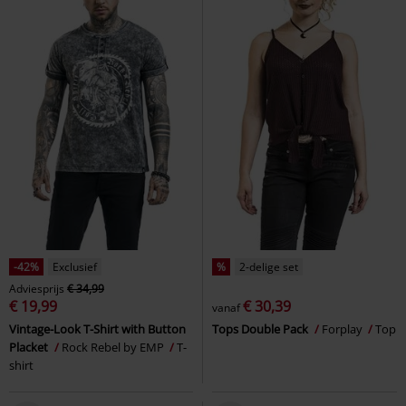
-42%
Exclusief
%
2-delige set
Adviesprijs
€ 34,99
€ 19,99
€ 30,39
vanaf
Vintage-Look T-Shirt with Button
Tops Double Pack
Forplay
Top
Placket
Rock Rebel by EMP
T-
shirt