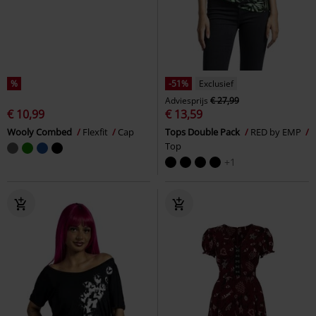
%
-51%
Exclusief
Adviesprijs
€ 27,99
€ 10,99
€ 13,59
Wooly Combed
Flexfit
Cap
Tops Double Pack
RED by EMP
Top
+1