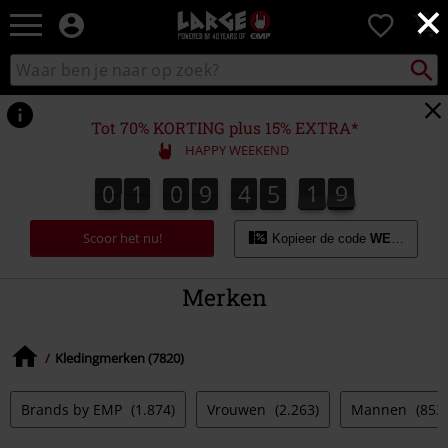
×
Large
0
–
Muziek-,
Packst
Zoek
zoeken
entertainment-,
in
en
catalogus
gaming-
Tot 70% KORTING plus 15% EXTRA*
merch
HAPPY WEEKEND
+
alternatieve
0
1
0
9
4
5
1
8
0
1
0
9
4
5
1
7
7
2
9
8
kleding
Scoor het nu!
Kopieer de code
WEEKEND
Merken
Kledingmerken (7820)
Brands by EMP
(1.874)
Vrouwen
(2.263)
Mannen
(853)