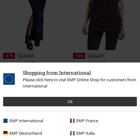
-47%
Exclusief
-54%
Exclusief
Adviesprijs
€ 49,99
Adviesprijs
€ 34,99
€ 26,39
€ 15,99
Shopping from International
R.E.D. by EMP
RED by EMP
2 in 1 Double Layer Stripe Mesh
Please click here to visit EMP Online Shop for customers from
Maxi-jurk
Top
RED by EMP
Top
International
Ok
EMP International
EMP France
EMP Deutschland
EMP Italia