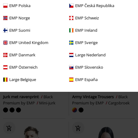
EMP Polska
EMP Česká Republika
EMP Norge
EMP Schweiz
EMP Suomi
EMP Ireland
EMP United Kingdom
EMP Sverige
EMP Danmark
Large Nederland
EMP Österreich
EMP Slovensko
-41%
Exclusief
-25%
Exclusief
Large Belgique
EMP España
Adviesprijs
€ 44,99
Adviesprijs
vanaf
€ 69,99
€ 26,39
€ 51,99
vanaf
Jurk met ravenprint
Black
Army Vintage Trousers
Black
Premium by EMP
Mini-jurk
Premium by EMP
Cargobroek