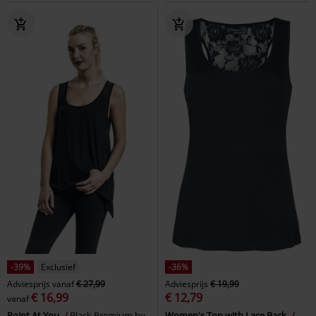
-39%
Exclusief
-36%
Adviesprijs
vanaf
€ 27,99
Adviesprijs
€ 19,99
€ 16,99
€ 12,79
vanaf
Point At You
Black Premium by
Women's Top with Lace Back