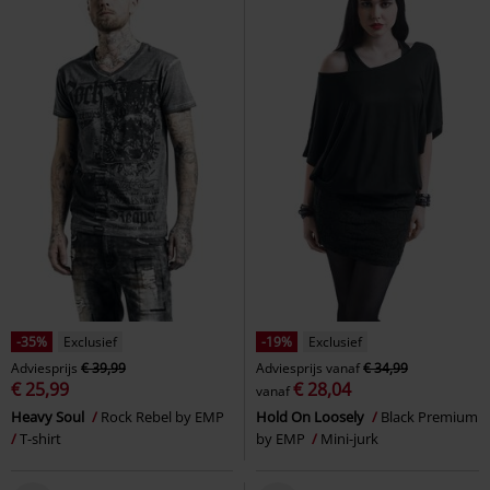
-35%
Exclusief
-19%
Exclusief
Adviesprijs
€ 39,99
Adviesprijs
vanaf
€ 34,99
€ 25,99
€ 28,04
vanaf
Heavy Soul
Rock Rebel by EMP
Hold On Loosely
Black Premium
T-shirt
by EMP
Mini-jurk