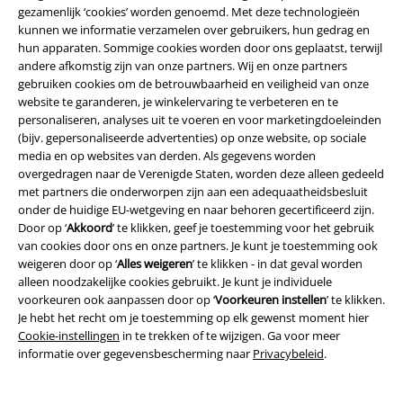
gezamenlijk ‘cookies’ worden genoemd. Met deze technologieën
kunnen we informatie verzamelen over gebruikers, hun gedrag en
hun apparaten. Sommige cookies worden door ons geplaatst, terwijl
6-delige set
Grote maten
-36%
Exclusief
andere afkomstig zijn van onze partners. Wij en onze partners
Adviesprijs
€ 59,99
gebruiken cookies om de betrouwbaarheid en veiligheid van onze
€ 53,99
€ 37,99
website te garanderen, je winkelervaring te verbeteren en te
vanaf
personaliseren, analyses uit te voeren en voor marketingdoeleinden
Basic Tee 6-Pack
Urban Classics
Modern Leopard Print
Rock
(bijv. gepersonaliseerde advertenties) op onze website, op sociale
T-shirt
Rebel by EMP
Cardigan
media en op websites van derden. Als gegevens worden
overgedragen naar de Verenigde Staten, worden deze alleen gedeeld
met partners die onderworpen zijn aan een adequaatheidsbesluit
onder de huidige EU-wetgeving en naar behoren gecertificeerd zijn.
Door op ‘
Akkoord
’ te klikken, geef je toestemming voor het gebruik
van cookies door ons en onze partners. Je kunt je toestemming ook
weigeren door op ‘
Alles weigeren
’ te klikken - in dat geval worden
alleen noodzakelijke cookies gebruikt. Je kunt je individuele
voorkeuren ook aanpassen door op ‘
Voorkeuren instellen
’ te klikken.
Je hebt het recht om je toestemming op elk gewenst moment hier
Cookie-instellingen
in te trekken of te wijzigen. Ga voor meer
informatie over gegevensbescherming naar
Privacybeleid
.