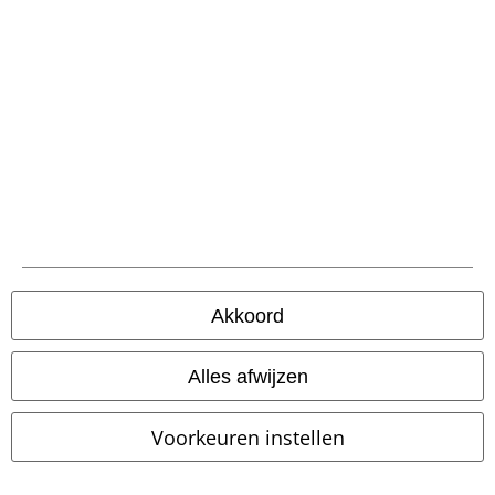
-20%
Bijna uitverkocht
€ 14,99
€ 11,99
€ 215,99
107 Sunglasses
Urban Classics
Scout
Harley Davidson
Zonnebril
Bikerlaars
Akkoord
Alles afwijzen
Voorkeuren instellen