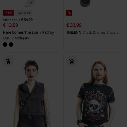
-61%
Exclusief
%
Adviesprijs
€ 34,99
€ 13,59
€ 32,99
Here Comes The Sun
RED by
JJIGLENN
Jack & Jones
Jeans
EMP
Midi-jurk