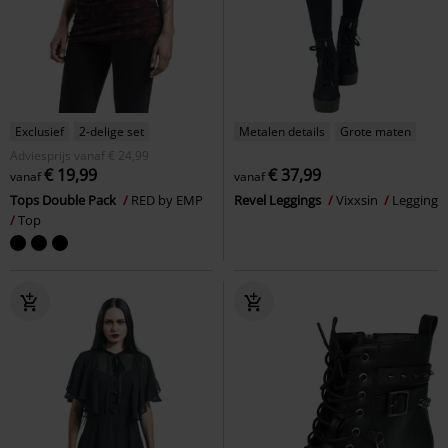
Exclusief
2-delige set
Metalen details
Grote maten
Adviesprijs
vanaf
€ 24,99
€ 19,99
€ 37,99
vanaf
vanaf
Tops Double Pack
RED by EMP
Revel Leggings
Vixxsin
Legging
Top