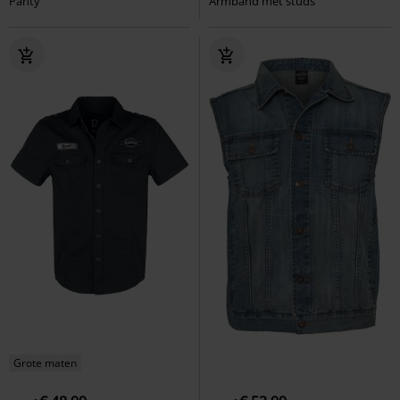
Panty
Armband met studs
Grote maten