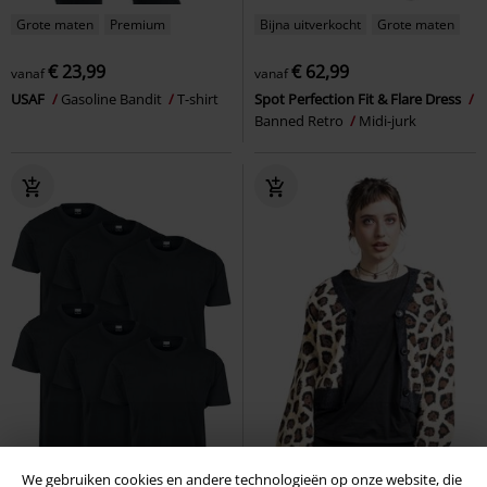
Grote maten
Premium
Bijna uitverkocht
Grote maten
€ 23,99
€ 62,99
vanaf
vanaf
USAF
Gasoline Bandit
T-shirt
Spot Perfection Fit & Flare Dress
Banned Retro
Midi-jurk
We gebruiken cookies en andere technologieën op onze website, die