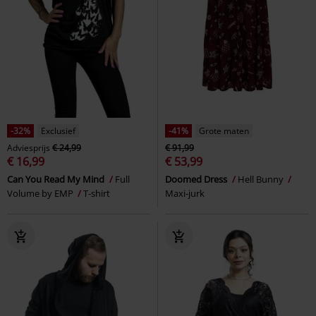
-32%
Exclusief
-41%
Grote maten
Adviesprijs
€ 24,99
€ 91,99
€ 16,99
€ 53,99
Can You Read My Mind
Full
Doomed Dress
Hell Bunny
Volume by EMP
T-shirt
Maxi-jurk