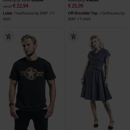
Adviesprijs
vanaf
€ 29,99
Adviesprijs
€ 39,99
€ 22,94
€ 25,99
vanaf
Luise
Gothicana by EMP
T-
Off-Shoulder Top
Gothicana by
shirt
EMP
T-shirt