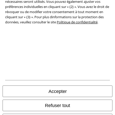
Élimination des déchets et protection de l'environnement
nécessaires seront utilisés. Vous pouvez également ajuster vos
préférences individuelles en cliquant sur « {2} ». Vous avez le droit de
révoquer ou de modifier votre consentement à tout moment en
Déclaration de Conformité
cliquant sur « {3} ». Pour plus dinformations sur la protection des
données, veuillez consulter le site
Politique de confidentialité
.
Informations sur l'accessibilité
Paramètres des Cookies
Période de rétractation
Tous nos prix sont T.T.C. Cependant, ils ne comprennent pas
les frais
denvoi.
© 1986-2026 Large Popmerchandising BV
Accepter
Boutiques en ligne EMP
Refuser tout
EMP International