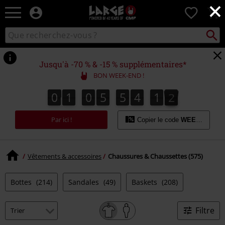
×
EMP
0
-
Merchandising
Recher
Rechercher
Musique,
sur
Gaming,
le
Films
catalogue
Jusqu'à -70 % & -15 % supplémentaires*
&
BON WEEK-END !
Séries
TV
0
1
0
5
5
4
1
1
0
1
0
5
5
4
1
0
2
0
1
-
Modes
Par ici !
alternatives
Copier le code
WEEKEND
Vêtements & accessoires
Chaussures & Chaussettes (575)
Bottes
(214)
Sandales
(49)
Baskets
(208)
Filtre