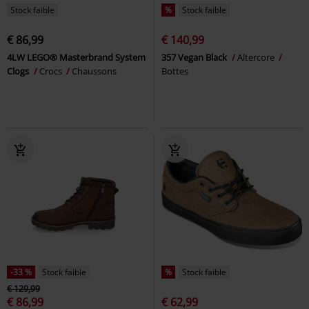
Stock faible
%
Stock faible
€ 86,99
€ 140,99
4LW LEGO® Masterbrand System
357 Vegan Black
Altercore
Clogs
Crocs
Chaussons
Bottes
-33 %
Stock faible
%
Stock faible
€ 129,99
€ 86,99
€ 62,99