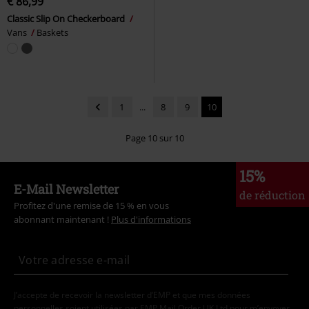
€ 86,99
Classic Slip On Checkerboard
Vans
Baskets
1
...
8
9
10
Page 10 sur 10
15%
E-Mail Newsletter
de réduction
Profitez d'une remise de 15 % en vous
abonnant maintenant !
Plus d'informations
J’accepte de recevoir la newsletter d’EMP et que mes données
personnelles soient utilisées par EMP Mail Order UK Ltd pour m’envoyer