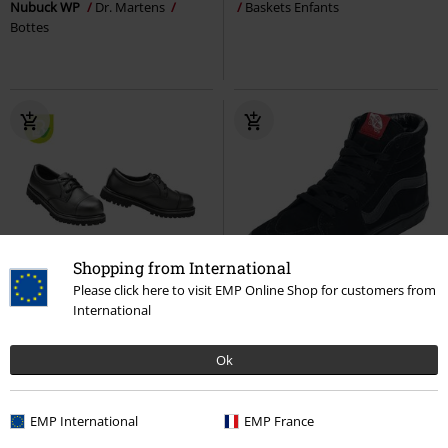
Nubuck WP
Dr. Martens
Baskets Enfants
Bottes
Shopping from International
Please click here to visit EMP Online Shop for customers from
%
Stock faible
International
€ 43,99
€ 107,99
Ok
Vegantom - Chaussures 3 trous
SK8-Hi
Vans
Baskets hautes
Brandit
Chaussures à lacets
EMP International
EMP France