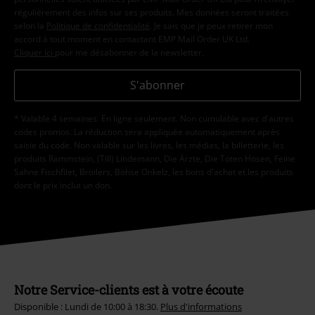
régulièrement des infos sur ses produits. Mes données seront traitées
selon la
Politique de confidentialité
. Je sais que je peux retirer mon
accord à tout moment en contactant EMP Mail Order UK Ltd.
Cliquer ici
pour me désabonner de la newsletter.
S'abonner
* Valable 4 semaines. En ligne seulement. Non cumulable avec d'autres
codes promos. La réduction sera appliquée automatiquement après
saisie du code. Non valable sur les livres, les médias, la billetterie, les
produits Rammstein, (Till) Lindemann, Die Ärzte, Die Toten Hosen, Feine
Sahne Fischfilet, Broilers, Böhse Onkelz, les bons d'achat et les produits
dont le prix inclut un don.
Notre Service-clients est à votre écoute
Disponible : Lundi de 10:00 à 18:30.
Plus d'informations