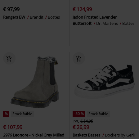
€ 97,99
€ 124,99
Rangers BW
Brandit
Bottes
Jadon Frosted Lavender
Buttersoft
Dr. Martens
Bottes
%
Stock faible
-50 %
Stock faible
PVC
€ 54,95
€ 107,99
€ 26,99
2976 Leonore - Nickel Grey Milled
Baskets Basses
Dockers by Gerli