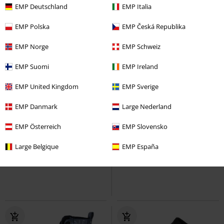
EMP Deutschland
EMP Italia
EMP Polska
EMP Česká Republika
EMP Norge
EMP Schweiz
EMP Suomi
EMP Ireland
EMP United Kingdom
EMP Sverige
EMP Danmark
Large Nederland
%
Stock faible
-52 %
Stock faible
EMP Österreich
EMP Slovensko
PVC
€ 79,95
€ 102,99
€ 37,99
Large Belgique
EMP España
1461 GA - Black Wanama
Dr.
Bottines Docktex
Dockers by
Martens
Chaussures à lacets
Gerli
Bottes Enfants